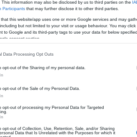
Ügyfele
. This information may also be disclosed by us to third parties on the
IA
Kisválla
Participants
that may further disclose it to other third parties.
lehetősé
láthatós
 that this website/app uses one or more Google services and may gath
piacon. 
including but not limited to your visit or usage behaviour. You may click 
célközö
 to Google and its third-party tags to use your data for below specifi
Középvá
ogle consent section.
SEO átf
verseny
segít nö
l Data Processing Opt Outs
konverzi
E-keres
o opt-out of the Sharing of my personal data.
webhely
terméke
In
értékesí
optimali
o opt-out of the Sale of my Personal Data.
a jobb h
Blogok é
In
webhely
növelni 
to opt-out of processing my Personal Data for Targeted
ing.
elérhető
In
kulcssza
Vállalat
o opt-out of Collection, Use, Retention, Sale, and/or Sharing
komplex 
ersonal Data that Is Unrelated with the Purposes for which it
hatékony
lected.