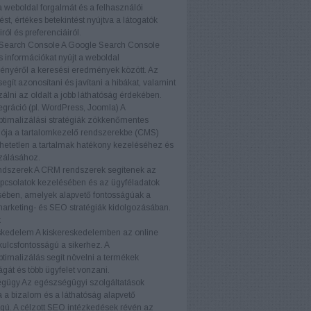
a weboldal forgalmát és a felhasználói
ést, értékes betekintést nyújtva a látogatók
ról és preferenciáiról.
Search Console
A Google Search Console
s információkat nyújt a weboldal
ményéről a keresési eredmények között. Az
egít azonosítani és javítani a hibákat, valamint
zálni az oldalt a jobb láthatóság érdekében.
gráció (pl. WordPress, Joomla)
A
timalizálási stratégiák zökkenőmentes
iója a tartalomkezelő rendszerekbe (CMS)
etetlen a tartalmak hatékony kezeléséhez és
zálásához.
dszerek
A CRM rendszerek segítenek az
pcsolatok kezelésében és az ügyféladatok
ében, amelyek alapvető fontosságúak a
marketing- és SEO stratégiák kidolgozásában.
k
skedelem
A kiskereskedelemben az online
 kulcsfontosságú a sikerhez. A
timalizálás segít növelni a termékek
ágát és több ügyfelet vonzani.
égügy
Az egészségügyi szolgáltatások
a bizalom és a láthatóság alapvető
gú. A célzott SEO intézkedések révén az