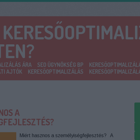
A KERESŐOPTIMAL
TEN?
LIZÁLÁS ÁRA
SEO ÜGYNÖKSÉG BP
KERESŐOPTIMALIZÁL
TI AJTÓK
KERESŐOPTIMALIZÁLÁS
KERESŐOPTIMALIZÁL
NOS A
GFEJLESZTÉS?
Miért hasznos a személyiségfejlesztés? A