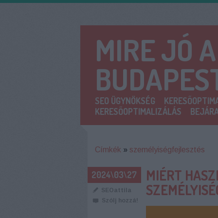
MIRE JÓ 
BUDAPES
SEO ÜGYNÖKSÉG
KERESŐOPTIMA
KERESŐOPTIMALIZÁLÁS
BEJÁRA
Címkék
»
személyiségfejlesztés
MIÉRT HASZ
2024\03\27
SZEMÉLYISÉ
SEOattila
Szólj hozzá!