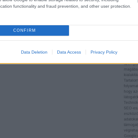
teljesít
cation functionality and fraud prevention, and other user protection.
Verseny
nyújt a 
informác
stratégi
CONFIRM
Backlin
megvizsg
és menny
oldal hi
Data Deletion
Data Access
Privacy Policy
Technika
biztosít
szempont
magában 
kialakít
Tartalom
folyamat
hogy az
látogat
Technol
SEO-esz
eszközök
adatoka
támogatj
végrehaj
Google A