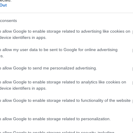
üzleti c
Out
szolgált
Eredmé
Magasab
consents
célja, h
keresőmo
o allow Google to enable storage related to advertising like cookies on
láthatós
evice identifiers in apps.
Több or
több org
o allow my user data to be sent to Google for online advertising
hosszú t
s.
hirdetés
Konverz
nemcsak
to allow Google to send me personalized advertising.
konverzi
felhaszn
o allow Google to enable storage related to analytics like cookies on
hozzájár
Javított
evice identifiers in apps.
SEO javí
hosszabb
o allow Google to enable storage related to functionality of the website
visszafo
Módsze
SEO-aud
o allow Google to enable storage related to personalization.
weboldal
javítand
javításo
o allow Google to enable storage related to security, including