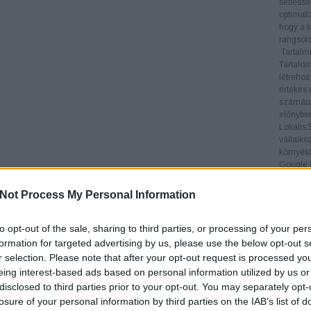
sebesség
optimali
hogy a k
rangsoro
Tartalmi
Tartalom
létrehoz
értékes 
számára
előnyben
Lokális
vállalko
környékb
Google M
keresése
Linképít
Not Process My Personal Information
legfonto
visszamu
helyezés
to opt-out of the sale, sharing to third parties, or processing of your per
5.
keres
formation for targeted advertising by us, please use the below opt-out s
6.
keres
r selection. Please note that after your opt-out request is processed y
7.
keres
eing interest-based ads based on personal information utilized by us or
8.
keres
disclosed to third parties prior to your opt-out. You may separately opt-
9.
keres
losure of your personal information by third parties on the IAB’s list of
10.
kere