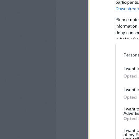
participants
Downstream 
Please note
information 
deny consent
in below Go
Persona
I want t
Opted 
I want t
Opted 
I want 
Advertis
Opted 
I want t
of my P
was col