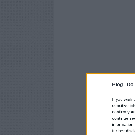
Blog -
Do 
If you wish 
sensitive in
confirm you
continue se
information 
further disc