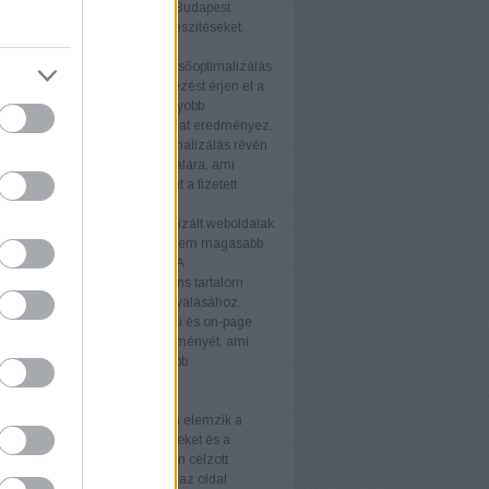
éljaikat. A keresőoptimalizálás Budapest
atás támogatja ezeket az erőfeszítéseket.
nyek
b keresőmotor rangsor
A keresőoptimalizálás
ogy weboldala magasabb helyezést érjen el a
torok találati listáján. Ez nagyobb
ágot és több organikus forgalmat eredményez.
ganikus forgalom
A keresőoptimalizálás révén
anikus látogató érkezik az oldalára, ami
ávon költséghatékonyabb, mint a fizetett
ek.
iós arány növelése
Az optimalizált weboldalak
 több látogatót vonzanak, hanem magasabb
ós arányt is eredményeznek. A
álóbarát kialakítás és a releváns tartalom
ulnak a látogatók vásárlókká válásához.
 felhasználói élmény
A technikai és on-page
tja a weboldal felhasználói élményét, ami
 látogatási időt és alacsonyabb
rdulási arányt eredményez.
rek
itok
Az SEO-auditok átfogóan elemzik a
 állapotát, feltárva az erősségeket és a
ó területeket. Az auditok alapján célzott
kat végezhet, amelyek növelik az oldal