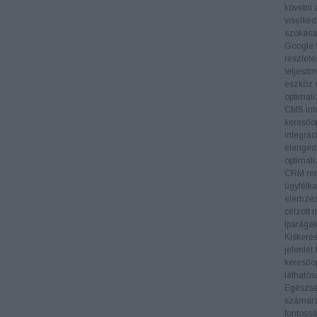
követni 
viselked
szokásai
Google 
részlete
teljesít
eszköz s
optimali
CMS inte
keresőop
integrác
elengedh
optimali
CRM ren
ügyfélka
elemzés
célzott 
Iparága
Kiskere
jelenlét
keresőop
láthatós
Egészs
számára 
fontossá