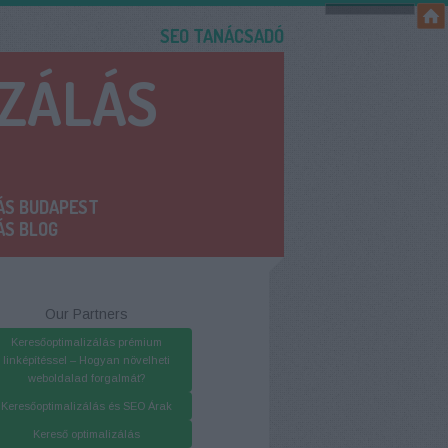
SEO TANÁCSADÓ
IZÁLÁS
ÁS BUDAPEST
ÁS BLOG
Our Partners
Keresőoptimalizálás prémium
linképítéssel – Hogyan növelheti
weboldalad forgalmát?
Keresőoptimalizálás és SEO Árak
Kereső optimalizálás