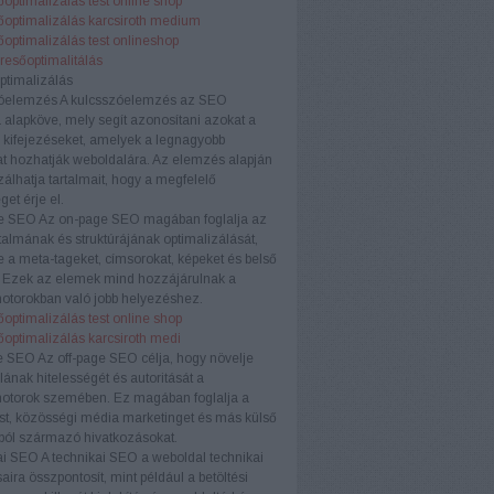
optimalizálás test online shop
őoptimalizálás karcsiroth medium
optimalizálás test onlineshop
eresőoptimalitálás
ptimalizálás
óelemzés
A kulcsszóelemzés az SEO
a alapköve, mely segít azonosítani azokat a
 kifejezéseket, amelyek a legnagyobb
t hozhatják weboldalára. Az elemzés alapján
zálhatja tartalmait, hogy a megfelelő
et érje el.
e SEO
Az on-page SEO magában foglalja az
rtalmának és struktúrájának optimalizálását,
e a meta-tageket, címsorokat, képeket és belső
. Ezek az elemek mind hozzájárulnak a
otorokban való jobb helyezéshez.
optimalizálás test online shop
őoptimalizálás karcsiroth medi
e SEO
Az off-page SEO célja, hogy növelje
ának hitelességét és autoritását a
otorok szemében. Ez magában foglalja a
ést, közösségi média marketinget és más külső
ból származó hivatkozásokat.
ai SEO
A technikai SEO a weboldal technikai
aira összpontosít, mint például a betöltési