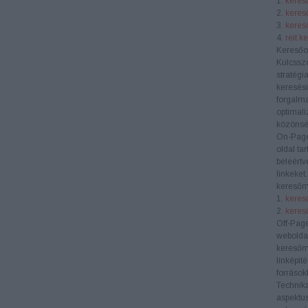
1.
kereső
2.
keres
3.
kereső
4.
reit k
Keresőo
Kulcssz
stratégi
keresési
forgalma
optimali
közönség
On-Pag
oldal ta
beleértv
linkeket
keresőm
1.
kereső
2.
keres
Off-Pag
weboldal
keresőm
linképít
források
Technik
aspektus