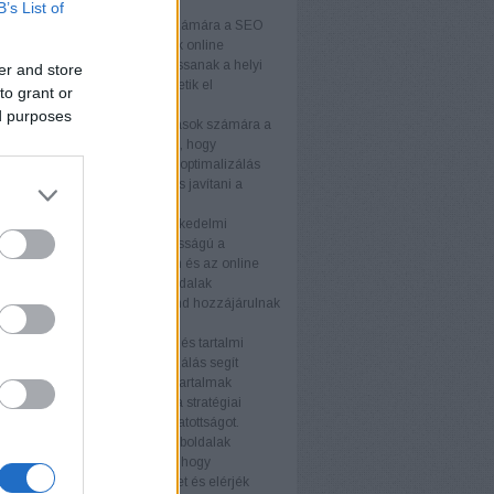
k
B’s List of
lkozások
A kisvállalkozások számára a SEO
get biztosít arra, hogy növeljék online
águkat és versenyelőnyhöz jussanak a helyi
er and store
Testreszabott stratégiákkal érhetik el
to grant or
nségüket hatékonyan.
ed purposes
llalkozások
A középvállalkozások számára a
ogó megközelítése szükséges, hogy
képesek maradjanak. A keresőoptimalizálás
velni az organikus forgalmat és javítani a
ós arányt.
kedelmi webhelyek
Az e-kereskedelmi
ek számára a SEO kulcsfontosságú a
k láthatóságának növelésében és az online
tés fellendítésében. A termékoldalak
zálása és a technikai SEO mind hozzájárulnak
elyezéshez.
s tartalmi webhelyek
A blogok és tartalmi
ek számára a keresőoptimalizálás segít
az olvasói bázist és javítani a tartalmak
ségét. Az értékes tartalom és a stratégiai
vak használata növeli a látogatottságot.
i weboldalak
A nagyvállalati weboldalak
SEO stratégiákat igényelnek, hogy
an növeljék online jelenlétüket és elérjék