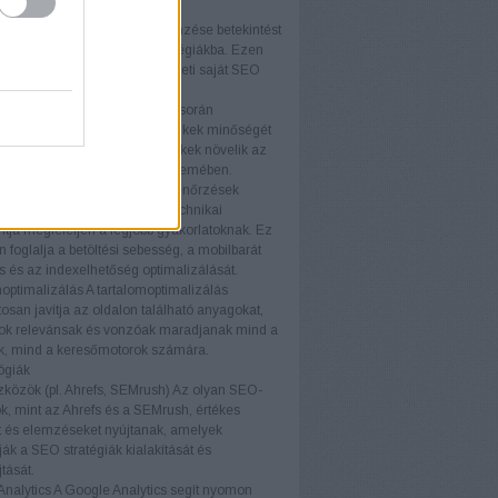
ményét.
elemzés
A versenytársak elemzése betekintést
piaci trendekbe és sikeres stratégiákba. Ezen
iók felhasználásával fejlesztheti saját SEO
áját és versenyelőnyhöz juthat.
k elemzés
A backlink elemzés során
áljuk a weboldalra mutató linkek minőségét
iségét. A kiváló minőségű linkek növelik az
telességét a keresőmotorok szemében.
i ellenőrzések
A technikai ellenőrzések
ják, hogy a weboldal minden technikai
ja megfeleljen a legjobb gyakorlatoknak. Ez
foglalja a betöltési sebesség, a mobilbarát
ás és az indexelhetőség optimalizálását.
optimalizálás
A tartalomoptimalizálás
osan javítja az oldalon található anyagokat,
ok relevánsak és vonzóak maradjanak mind a
ók, mind a keresőmotorok számára.
ógiák
közök (pl. Ahrefs, SEMrush)
Az olyan SEO-
, mint az Ahrefs és a SEMrush, értékes
t és elemzéseket nyújtanak, amelyek
ák a SEO stratégiák kialakítását és
tását.
nalytics
A Google Analytics segít nyomon