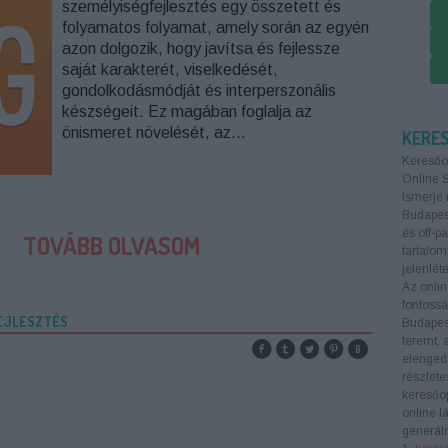
személyiségfejlesztés egy összetett és
folyamatos folyamat, amely során az egyén
azon dolgozik, hogy javítsa és fejlessze
saját karakterét, viselkedését,
gondolkodásmódját és interperszonális
készségeit. Ez magában foglalja az
önismeret növelését, az…
KERE
Keresőo
Online 
Ismerje 
Budapest
és off-p
TOVÁBB OLVASOM
tartalom
jelenlété
Az onlin
fontoss
EJLESZTÉS
Budapes
teremt, 
elengedh
részlete
keresőop
online l
generáln