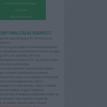
Keresőoptimalizálás tippek
SEO árak
SEO szolgáltatás
SŐOPTIMALIZÁLÁS BUDAPEST
ptimalizálás Budapest: Az Ön Kulcsa az
Sikerhez
meg, hogyan segíthet a keresőoptimalizálás
 szolgáltatás a kulcsszóelemzéssel, on-page
age SEO-val, technikai SEO-val,
készítéssel és lokális SEO-val javítani online
t és elérni üzleti céljait.
e jelenlét növelése és fenntartása kritikus
ágú a modern vállalkozások számára.
t dinamikus piaca versenyképes környezetet
ahol a keresőoptimalizálás (SEO)
etetlen az üzleti sikerhez. Ebben a cikkben
sen bemutatjuk, hogyan segíthet a
timalizálás Budapest szolgáltatás növelni az
áthatóságot, több organikus forgalmat
i, és javítani a felhasználói élményt.