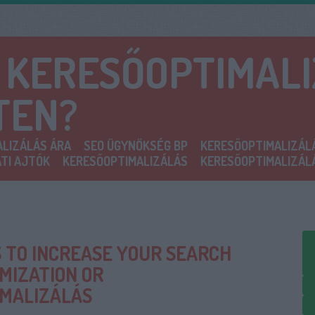
A KERESŐOPTIMAL
TEN?
LIZÁLÁS ÁRA
SEO ÜGYNÖKSÉG BP
KERESŐOPTIMALIZÁL
TI AJTÓK
KERESŐOPTIMALIZÁLÁS
KERESŐOPTIMALIZÁL
S TO INCREASE YOUR SEARCH
MIZATION OR
MALIZÁLÁS