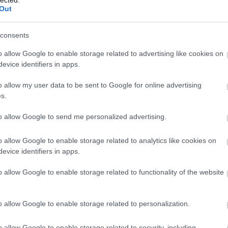
üzleti c
Out
szolgált
Eredmé
Magasab
consents
célja, h
keresőmo
o allow Google to enable storage related to advertising like cookies on
láthatós
evice identifiers in apps.
Több or
több org
o allow my user data to be sent to Google for online advertising
hosszú t
s.
hirdetés
Konverz
nemcsak
to allow Google to send me personalized advertising.
konverzi
felhaszn
o allow Google to enable storage related to analytics like cookies on
hozzájár
Javított
evice identifiers in apps.
SEO javí
hosszabb
o allow Google to enable storage related to functionality of the website
visszafo
Módsze
SEO-aud
o allow Google to enable storage related to personalization.
weboldal
javítand
javításo
o allow Google to enable storage related to security, including