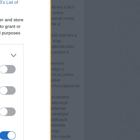
k
B’s List of
lkozások
A kisvállalkozások számára a SEO
get biztosít arra, hogy növeljék online
águkat és versenyelőnyhöz jussanak a helyi
er and store
Testreszabott stratégiákkal érhetik el
to grant or
nségüket hatékonyan.
ed purposes
llalkozások
A középvállalkozások számára a
ogó megközelítése szükséges, hogy
képesek maradjanak. A keresőoptimalizálás
velni az organikus forgalmat és javítani a
ós arányt.
kedelmi webhelyek
Az e-kereskedelmi
ek számára a SEO kulcsfontosságú a
k láthatóságának növelésében és az online
tés fellendítésében. A termékoldalak
zálása és a technikai SEO mind hozzájárulnak
elyezéshez.
s tartalmi webhelyek
A blogok és tartalmi
ek számára a keresőoptimalizálás segít
az olvasói bázist és javítani a tartalmak
ségét. Az értékes tartalom és a stratégiai
vak használata növeli a látogatottságot.
i weboldalak
A nagyvállalati weboldalak
SEO stratégiákat igényelnek, hogy
an növeljék online jelenlétüket és elérjék