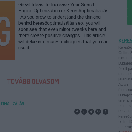
Great Ideas To Increase Your Search
Engine Optimization or Keresőoptimalizálás
As you grow to understand the thinking
behind keresőoptimalizálás seo, you will
soon see that even minor tweaks here and
there create positive changes. This article
KERE
will delve into many techniques that you can
use it…
Keresőo
Online 
Ismerje 
Budapest
és off-p
tartalom
TOVÁBB OLVASOM
jelenlété
Az onlin
fontoss
Budapes
teremt, 
TIMALIZÁLÁS
elengedh
részlete
keresőop
online l
generáln