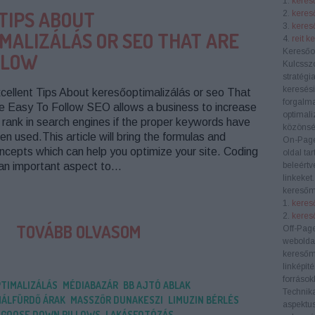
1.
kereső
TIPS ABOUT
2.
keres
3.
kereső
MALIZÁLÁS OR SEO THAT ARE
4.
reit k
Keresőo
LLOW
Kulcssz
stratégi
keresési
cellent Tips About keresőoptimalizálás or seo That
forgalma
e Easy To Follow SEO allows a business to increase
optimali
s rank in search engines if the proper keywords have
közönség
en used.This article will bring the formulas and
On-Pag
ncepts which can help you optimize your site. Coding
oldal ta
 an important aspect to…
beleértv
linkeket
keresőm
1.
kereső
2.
keres
TOVÁBB OLVASOM
Off-Pag
weboldal
keresőm
linképít
források
TIMALIZÁLÁS
MÉDIABAZÁR
BB AJTÓ ABLAK
Technik
ÁLFÜRDŐ ÁRAK
MASSZŐR DUNAKESZI
LIMUZIN BÉRLÉS
aspektus
 GOOSE DOWN PILLOWS
LAKÁSFOTÓZÁS