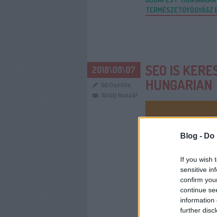
TERMÉSZETGYÓGYÁSZ 
SEO IS KERE
2018\08\07
HUNGARIAN
SEOattila
Szólj hozzá!
Blog -
Do 
If you wish 
sensitive in
confirm you
continue se
information 
further disc