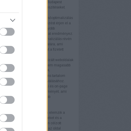
éljaikat. A keresőoptimalizálás Budapest
atás támogatja ezeket az erőfeszítéseket.
nyek
b keresőmotor rangsor
A keresőoptimalizálás
ogy weboldala magasabb helyezést érjen el a
torok találati listáján. Ez nagyobb
ágot és több organikus forgalmat eredményez.
ganikus forgalom
A keresőoptimalizálás révén
anikus látogató érkezik az oldalára, ami
ávon költséghatékonyabb, mint a fizetett
ek.
iós arány növelése
Az optimalizált weboldalak
 több látogatót vonzanak, hanem magasabb
ós arányt is eredményeznek. A
álóbarát kialakítás és a releváns tartalom
ulnak a látogatók vásárlókká válásához.
 felhasználói élmény
A technikai és on-page
tja a weboldal felhasználói élményét, ami
 látogatási időt és alacsonyabb
rdulási arányt eredményez.
rek
itok
Az SEO-auditok átfogóan elemzik a
 állapotát, feltárva az erősségeket és a
ó területeket. Az auditok alapján célzott
kat végezhet, amelyek növelik az oldal