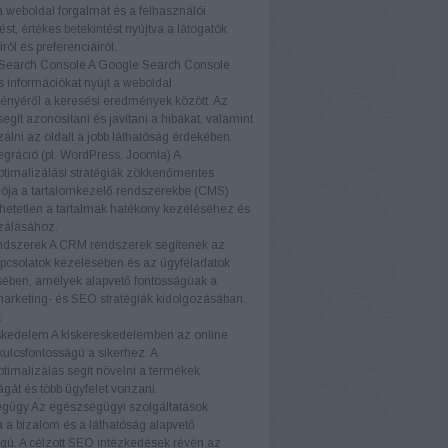
a weboldal forgalmát és a felhasználói
ést, értékes betekintést nyújtva a látogatók
ról és preferenciáiról.
Search Console
A Google Search Console
s információkat nyújt a weboldal
ményéről a keresési eredmények között. Az
egít azonosítani és javítani a hibákat, valamint
zálni az oldalt a jobb láthatóság érdekében.
gráció (pl. WordPress, Joomla)
A
timalizálási stratégiák zökkenőmentes
iója a tartalomkezelő rendszerekbe (CMS)
etetlen a tartalmak hatékony kezeléséhez és
zálásához.
dszerek
A CRM rendszerek segítenek az
pcsolatok kezelésében és az ügyféladatok
ében, amelyek alapvető fontosságúak a
marketing- és SEO stratégiák kidolgozásában.
k
skedelem
A kiskereskedelemben az online
 kulcsfontosságú a sikerhez. A
timalizálás segít növelni a termékek
ágát és több ügyfelet vonzani.
égügy
Az egészségügyi szolgáltatások
a bizalom és a láthatóság alapvető
gú. A célzott SEO intézkedések révén az