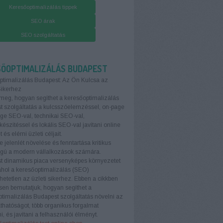
Keresőoptimalizálás tippek
SEO árak
SEO szolgáltatás
SŐOPTIMALIZÁLÁS BUDAPEST
ptimalizálás Budapest: Az Ön Kulcsa az
Sikerhez
meg, hogyan segíthet a keresőoptimalizálás
 szolgáltatás a kulcsszóelemzéssel, on-page
age SEO-val, technikai SEO-val,
készítéssel és lokális SEO-val javítani online
t és elérni üzleti céljait.
e jelenlét növelése és fenntartása kritikus
ágú a modern vállalkozások számára.
t dinamikus piaca versenyképes környezetet
ahol a keresőoptimalizálás (SEO)
etetlen az üzleti sikerhez. Ebben a cikkben
sen bemutatjuk, hogyan segíthet a
timalizálás Budapest szolgáltatás növelni az
áthatóságot, több organikus forgalmat
i, és javítani a felhasználói élményt.