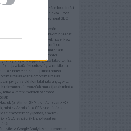
ményét.
elemzés
A versenytársak elemzése betekintést
piaci trendekbe és sikeres stratégiákba. Ezen
iók felhasználásával fejlesztheti saját SEO
áját és versenyelőnyhöz juthat.
k elemzés
A backlink elemzés során
áljuk a weboldalra mutató linkek minőségét
iségét. A kiváló minőségű linkek növelik az
telességét a keresőmotorok szemében.
i ellenőrzések
A technikai ellenőrzések
ják, hogy a weboldal minden technikai
ja megfeleljen a legjobb gyakorlatoknak. Ez
foglalja a betöltési sebesség, a mobilbarát
ás és az indexelhetőség optimalizálását.
optimalizálás
A tartalomoptimalizálás
osan javítja az oldalon található anyagokat,
ok relevánsak és vonzóak maradjanak mind a
ók, mind a keresőmotorok számára.
ógiák
közök (pl. Ahrefs, SEMrush)
Az olyan SEO-
, mint az Ahrefs és a SEMrush, értékes
t és elemzéseket nyújtanak, amelyek
ák a SEO stratégiák kialakítását és
tását.
nalytics
A Google Analytics segít nyomon