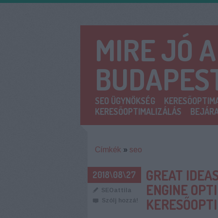
MIRE JÓ 
BUDAPES
SEO ÜGYNÖKSÉG
KERESŐOPTIMA
KERESŐOPTIMALIZÁLÁS
BEJÁRA
Címkék
»
seo
GREAT IDEA
2018\08\27
ENGINE OPTI
SEOattila
KERESŐOPTI
Szólj hozzá!