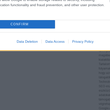
teljesít
cation functionality and fraud prevention, and other user protection.
Verseny
nyújt a 
informác
stratégi
CONFIRM
Backlin
megvizsg
és menny
oldal hi
Data Deletion
Data Access
Privacy Policy
Technika
biztosít
szempont
magában 
kialakít
Tartalom
folyamat
hogy az
látogat
Technol
SEO-esz
eszközök
adatoka
támogatj
végrehaj
Google A