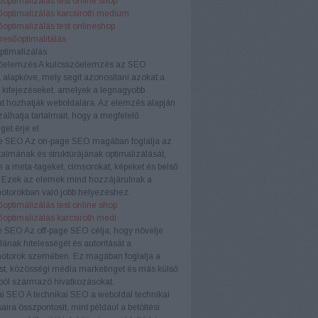
optimalizálás test online shop
őoptimalizálás karcsiroth medium
optimalizálás test onlineshop
eresőoptimalitálás
ptimalizálás
óelemzés
A kulcsszóelemzés az SEO
a alapköve, mely segít azonosítani azokat a
 kifejezéseket, amelyek a legnagyobb
t hozhatják weboldalára. Az elemzés alapján
zálhatja tartalmait, hogy a megfelelő
et érje el.
e SEO
Az on-page SEO magában foglalja az
rtalmának és struktúrájának optimalizálását,
e a meta-tageket, címsorokat, képeket és belső
. Ezek az elemek mind hozzájárulnak a
otorokban való jobb helyezéshez.
optimalizálás test online shop
őoptimalizálás karcsiroth medi
e SEO
Az off-page SEO célja, hogy növelje
ának hitelességét és autoritását a
otorok szemében. Ez magában foglalja a
ést, közösségi média marketinget és más külső
ból származó hivatkozásokat.
ai SEO
A technikai SEO a weboldal technikai
aira összpontosít, mint például a betöltési