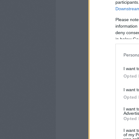
participants
Downstream 
Please note
information 
deny consent
CÍMKÉK:
BUDAPEST
SE
in below Go
Persona
I want t
Opted 
I want t
Opted 
I want 
Advertis
Opted 
I want t
of my P
was col