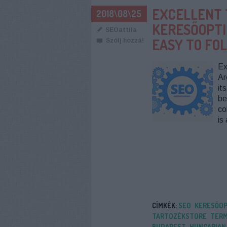
EXCELLENT 
2018\08\25
KERESŐOPTI
SEOattila
EASY TO FO
Szólj hozzá!
Ex
Ar
it
be
co
is
CÍMKÉK:
SEO
KERESŐOP
TARTOZÉKSTORE
TERM
BUDAPEST
HUNGARIAN