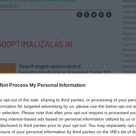
sebesség
BUDAPEST
optimali
hogy a k
rangsoro
Tartalmi
Tartalom
létrehoz
értékes 
SŐOPTIMALIZÁLÁS IN
számára
előnyben
Lokális
vállalko
Search engine optimization is
környékb
Google M
keresőoptimalizálás in Hungarian Guide 101
keresése
Search engine optimization is
Linképít
Not Process My Personal Information
keresőoptimalizálás in Hungarian basically
legfonto
involves applying various techniques and
visszamu
strategies to your website for improved
helyezés
to opt-out of the sale, sharing to third parties, or processing of your per
performance on search engine rankings.
5.
keres
formation for targeted advertising by us, please use the below opt-out s
6.
keres
SEO is a huge industry.Some…
r selection. Please note that after your opt-out request is processed y
7.
keres
eing interest-based ads based on personal information utilized by us or
8.
keres
disclosed to third parties prior to your opt-out. You may separately opt-
9.
keres
losure of your personal information by third parties on the IAB’s list of
10.
kere