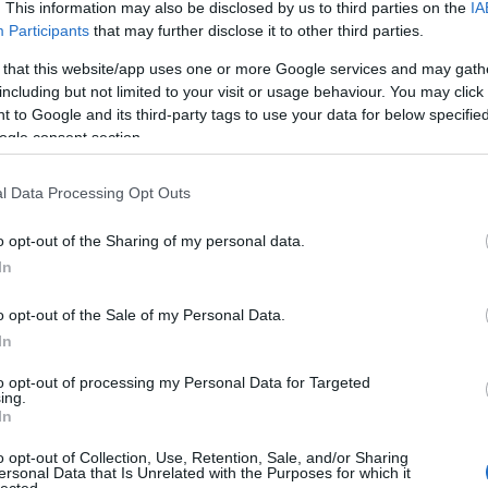
Ügyfele
. This information may also be disclosed by us to third parties on the
IA
TOVÁBB OLVASOM
Kisválla
Participants
that may further disclose it to other third parties.
lehetősé
láthatós
 that this website/app uses one or more Google services and may gath
piacon. 
including but not limited to your visit or usage behaviour. You may click 
célközö
 to Google and its third-party tags to use your data for below specifi
O
KERESŐOPTIMALIZÁLÁS
KULCSSZÓ OPTIMALIZÁLÁS
Középvá
ogle consent section.
SEO átf
verseny
segít nö
l Data Processing Opt Outs
konverzi
E-keres
o opt-out of the Sharing of my personal data.
webhely
terméke
In
értékesí
optimali
o opt-out of the Sale of my Personal Data.
a jobb h
Blogok é
In
webhely
növelni 
to opt-out of processing my Personal Data for Targeted
ing.
elérhető
In
kulcssza
Vállalat
o opt-out of Collection, Use, Retention, Sale, and/or Sharing
komplex 
ersonal Data that Is Unrelated with the Purposes for which it
hatékony
lected.