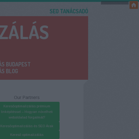
SEO TANÁCSADÓ
IZÁLÁS
ÁS BUDAPEST
ÁS BLOG
Our Partners
Keresőoptimalizálás prémium
linképítéssel – Hogyan növelheti
weboldalad forgalmát?
Keresőoptimalizálás és SEO Árak
Kereső optimalizálás