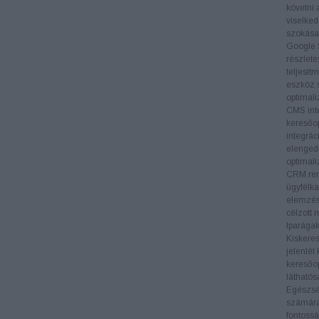
követni 
viselked
szokásai
Google 
részlete
teljesít
eszköz s
optimali
CMS inte
keresőop
integrác
elengedh
optimali
CRM ren
ügyfélka
elemzés
célzott 
Iparága
Kiskere
jelenlét
keresőop
láthatós
Egészs
számára 
fontossá