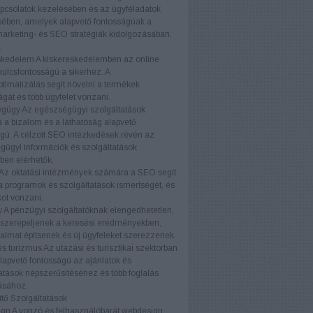
pcsolatok kezelésében és az ügyféladatok
ében, amelyek alapvető fontosságúak a
marketing- és SEO stratégiák kidolgozásában.
k
skedelem
A kiskereskedelemben az online
 kulcsfontosságú a sikerhez. A
timalizálás segít növelni a termékek
ágát és több ügyfelet vonzani.
égügy
Az egészségügyi szolgáltatások
a bizalom és a láthatóság alapvető
gú. A célzott SEO intézkedések révén az
ügyi információk és szolgáltatások
ben elérhetők.
Az oktatási intézmények számára a SEO segít
a programok és szolgáltatások ismertségét, és
kot vonzani.
y
A pénzügyi szolgáltatóknak elengedhetetlen,
 szerepeljenek a keresési eredményekben,
almat építsenek és új ügyfeleket szerezzenek.
és turizmus
Az utazási és turisztikai szektorban
apvető fontosságú az ajánlatok és
atások népszerűsítéséhez és több foglalás
ásához.
tő Szolgáltatások
ign
A vonzó és felhasználóbarát webdesign