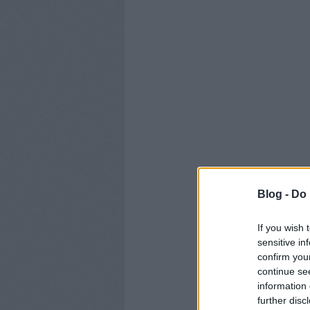
Blog -
Do 
If you wish 
sensitive in
confirm you
continue se
information 
further disc