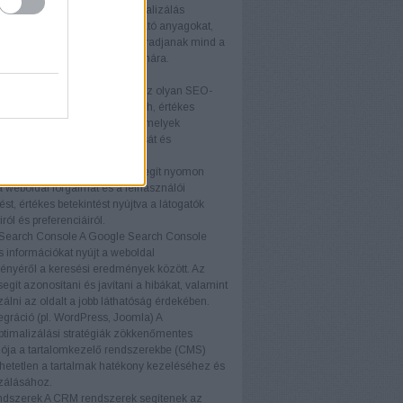
optimalizálás
A tartalomoptimalizálás
osan javítja az oldalon található anyagokat,
ok relevánsak és vonzóak maradjanak mind a
ók, mind a keresőmotorok számára.
ógiák
közök (pl. Ahrefs, SEMrush)
Az olyan SEO-
, mint az Ahrefs és a SEMrush, értékes
t és elemzéseket nyújtanak, amelyek
ák a SEO stratégiák kialakítását és
tását.
nalytics
A Google Analytics segít nyomon
a weboldal forgalmát és a felhasználói
ést, értékes betekintést nyújtva a látogatók
ról és preferenciáiról.
Search Console
A Google Search Console
s információkat nyújt a weboldal
ményéről a keresési eredmények között. Az
egít azonosítani és javítani a hibákat, valamint
zálni az oldalt a jobb láthatóság érdekében.
gráció (pl. WordPress, Joomla)
A
timalizálási stratégiák zökkenőmentes
iója a tartalomkezelő rendszerekbe (CMS)
etetlen a tartalmak hatékony kezeléséhez és
zálásához.
dszerek
A CRM rendszerek segítenek az