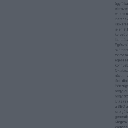
ügyfélka
elemzés
célzott 
Iparága
Kiskere
jelenlét
keresőop
láthatós
Egészs
számára 
fontossá
egészség
könnyeb
Oktatás
növelni 
több diá
Pénzüg
hogy jól
hogy biz
Utazás 
a SEO al
szolgált
generál
Kiegészí
Webdes