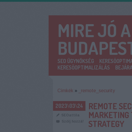
MIRE JÓ 
BUDAPES
SEO ÜGYNÖKSÉG
KERESŐOPTIMA
KERESŐOPTIMALIZÁLÁS
BEJÁRA
Címkék
»
_remote_security
REMOTE SEC
2023\03\24
MARKETING 
SEOattila
STRATEGY
Szólj hozzá!