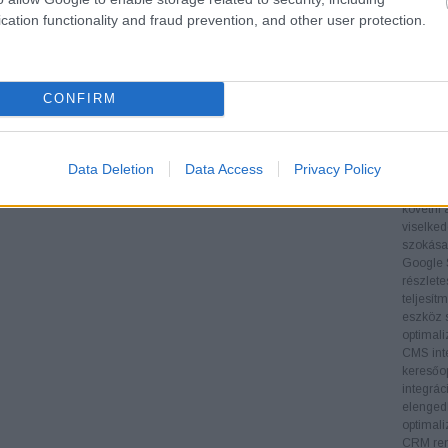
Tartalom
cation functionality and fraud prevention, and other user protection.
folyamat
hogy az
látogat
Technol
CONFIRM
SEO-esz
eszközök
adatoka
támogatj
Data Deletion
Data Access
Privacy Policy
végrehaj
Google A
követni 
viselked
szokásai
Google 
részlete
teljesít
eszköz s
optimali
CMS inte
keresőop
integrác
elengedh
optimali
CRM ren