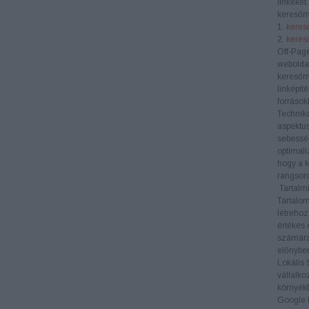
linkeket
keresőm
1.
kereső
2.
keres
Off-Pag
weboldal
keresőm
linképít
források
Technik
aspektus
sebesség
optimali
hogy a k
rangsoro
Tartalmi
Tartalom
létrehoz
értékes 
számára
előnyben
Lokális
vállalko
környékb
Google M