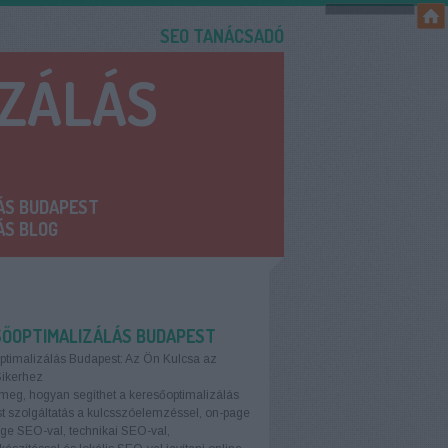
SEO TANÁCSADÓ
IZÁLÁS
ÁS BUDAPEST
ÁS BLOG
SŐOPTIMALIZÁLÁS BUDAPEST
ptimalizálás Budapest: Az Ön Kulcsa az
Sikerhez
meg, hogyan segíthet a keresőoptimalizálás
 szolgáltatás a kulcsszóelemzéssel, on-page
age SEO-val, technikai SEO-val,