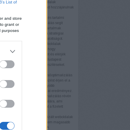
B’s List of
tés fellendítésében. A termékoldalak
zálása és a technikai SEO mind hozzájárulnak
elyezéshez.
s tartalmi webhelyek
A blogok és tartalmi
er and store
ek számára a keresőoptimalizálás segít
to grant or
az olvasói bázist és javítani a tartalmak
ed purposes
ségét. Az értékes tartalom és a stratégiai
vak használata növeli a látogatottságot.
i weboldalak
A nagyvállalati weboldalak
SEO stratégiákat igényelnek, hogy
an növeljék online jelenlétüket és elérjék
éljaikat. A keresőoptimalizálás Budapest
atás támogatja ezeket az erőfeszítéseket.
nyek
b keresőmotor rangsor
A keresőoptimalizálás
ogy weboldala magasabb helyezést érjen el a
torok találati listáján. Ez nagyobb
ágot és több organikus forgalmat eredményez.
ganikus forgalom
A keresőoptimalizálás révén
anikus látogató érkezik az oldalára, ami
ávon költséghatékonyabb, mint a fizetett
ek.
iós arány növelése
Az optimalizált weboldalak
 több látogatót vonzanak, hanem magasabb
ós arányt is eredményeznek. A