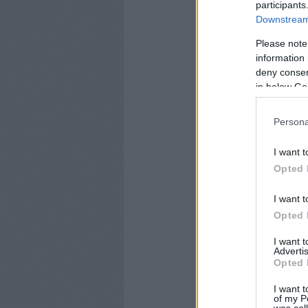
participants
Downstream 
Please note
information 
deny consent
in below Go
Persona
I want t
Opted 
I want t
Opted 
I want 
Advertis
Opted 
I want t
of my P
was col