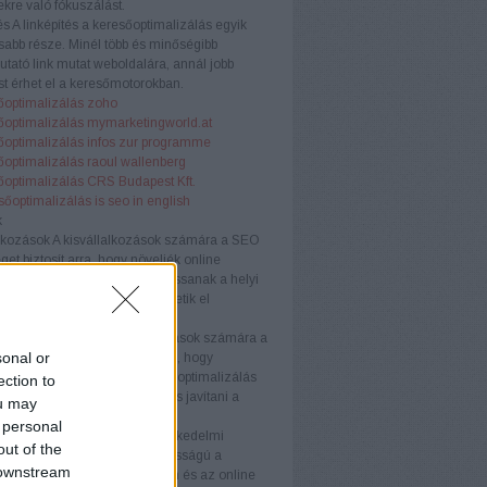
kre való fókuszálást.
és
A linképítés a keresőoptimalizálás egyik
sabb része. Minél több és minőségibb
tató link mutat weboldalára, annál jobb
t érhet el a keresőmotorokban.
őoptimalizálás zoho
őoptimalizálás mymarketingworld.at
őoptimalizálás infos zur programme
őoptimalizálás raoul wallenberg
őoptimalizálás CRS Budapest Kft.
sőoptimalizálás is seo in english
k
lkozások
A kisvállalkozások számára a SEO
get biztosít arra, hogy növeljék online
águkat és versenyelőnyhöz jussanak a helyi
Testreszabott stratégiákkal érhetik el
nségüket hatékonyan.
llalkozások
A középvállalkozások számára a
sonal or
ogó megközelítése szükséges, hogy
képesek maradjanak. A keresőoptimalizálás
ection to
velni az organikus forgalmat és javítani a
ou may
ós arányt.
 personal
kedelmi webhelyek
Az e-kereskedelmi
out of the
ek számára a SEO kulcsfontosságú a
 downstream
k láthatóságának növelésében és az online