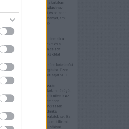
álóbarát kialakítás és a releváns tartalom
ulnak a látogatók vásárlókká válásához.
 felhasználói élmény
A technikai és on-page
tja a weboldal felhasználói élményét, ami
 látogatási időt és alacsonyabb
rdulási arányt eredményez.
rek
itok
Az SEO-auditok átfogóan elemzik a
 állapotát, feltárva az erősségeket és a
ó területeket. Az auditok alapján célzott
kat végezhet, amelyek növelik az oldal
ményét.
elemzés
A versenytársak elemzése betekintést
piaci trendekbe és sikeres stratégiákba. Ezen
iók felhasználásával fejlesztheti saját SEO
áját és versenyelőnyhöz juthat.
k elemzés
A backlink elemzés során
áljuk a weboldalra mutató linkek minőségét
iségét. A kiváló minőségű linkek növelik az
telességét a keresőmotorok szemében.
i ellenőrzések
A technikai ellenőrzések
ják, hogy a weboldal minden technikai
ja megfeleljen a legjobb gyakorlatoknak. Ez
foglalja a betöltési sebesség, a mobilbarát
ás és az indexelhetőség optimalizálását.