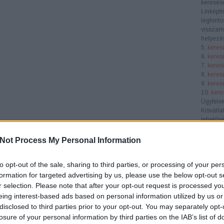
keresése
Linképít
legfonto
visszamu
helyezés
5.
keres
6.
keres
7.
keres
8.
keres
9.
keres
10.
kere
Ügyfele
Kisválla
lehetősé
láthatós
piacon. 
Not Process My Personal Information
célközö
Középvá
to opt-out of the sale, sharing to third parties, or processing of your per
SEO átf
verseny
formation for targeted advertising by us, please use the below opt-out s
segít nö
r selection. Please note that after your opt-out request is processed y
konverzi
eing interest-based ads based on personal information utilized by us or
E-keres
disclosed to third parties prior to your opt-out. You may separately opt-
webhely
losure of your personal information by third parties on the IAB’s list of
terméke