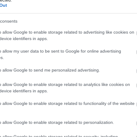
felhaszn
Out
hozzájár
Javított
SEO javí
consents
hosszabb
visszafo
o allow Google to enable storage related to advertising like cookies on
Módsze
evice identifiers in apps.
SEO-aud
weboldal
o allow my user data to be sent to Google for online advertising
javítand
s.
javításo
teljesít
Verseny
to allow Google to send me personalized advertising.
nyújt a 
informác
o allow Google to enable storage related to analytics like cookies on
stratégi
evice identifiers in apps.
Backlin
megvizsg
és menny
o allow Google to enable storage related to functionality of the website
oldal hi
Technika
biztosít
o allow Google to enable storage related to personalization.
szempont
magában 
kialakít
o allow Google to enable storage related to security, including