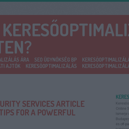
A KERESŐOPTIMAL
TEN?
LIZÁLÁS ÁRA
SEO ÜGYNÖKSÉG BP
KERESŐOPTIMALIZÁL
TI AJTÓK
KERESŐOPTIMALIZÁLÁS
KERESŐOPTIMALIZÁL
KERE
URITY SERVICES ARTICLE
Keresőo
Online 
TIPS FOR A POWERFUL
Ismerje 
Budapest
és off-p