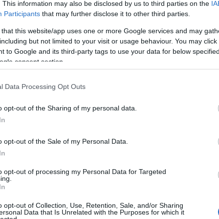
. This information may also be disclosed by us to third parties on the
IA
értékesí
optimali
Participants
that may further disclose it to other third parties.
a jobb h
Blogok é
 that this website/app uses one or more Google services and may gath
webhely
including but not limited to your visit or usage behaviour. You may click 
növelni 
 to Google and its third-party tags to use your data for below specifi
elérhető
ogle consent section.
kulcssza
Vállalat
komplex 
l Data Processing Opt Outs
hatékony
üzleti c
o opt-out of the Sharing of my personal data.
szolgált
Eredmé
In
Magasab
célja, h
o opt-out of the Sale of my Personal Data.
keresőmo
In
láthatós
Több or
több org
to opt-out of processing my Personal Data for Targeted
ing.
hosszú t
In
hirdetés
Konverz
o opt-out of Collection, Use, Retention, Sale, and/or Sharing
nemcsak
ersonal Data that Is Unrelated with the Purposes for which it
konverzi
lected.