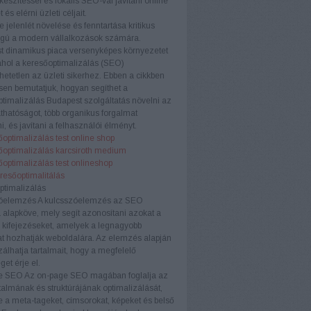
készítéssel és lokális SEO-val javítani online
t és elérni üzleti céljait.
e jelenlét növelése és fenntartása kritikus
ágú a modern vállalkozások számára.
t dinamikus piaca versenyképes környezetet
ahol a keresőoptimalizálás (SEO)
etetlen az üzleti sikerhez. Ebben a cikkben
sen bemutatjuk, hogyan segíthet a
timalizálás Budapest szolgáltatás növelni az
áthatóságot, több organikus forgalmat
i, és javítani a felhasználói élményt.
optimalizálás test online shop
őoptimalizálás karcsiroth medium
optimalizálás test onlineshop
eresőoptimalitálás
ptimalizálás
óelemzés
A kulcsszóelemzés az SEO
a alapköve, mely segít azonosítani azokat a
 kifejezéseket, amelyek a legnagyobb
t hozhatják weboldalára. Az elemzés alapján
zálhatja tartalmait, hogy a megfelelő
et érje el.
e SEO
Az on-page SEO magában foglalja az
rtalmának és struktúrájának optimalizálását,
e a meta-tageket, címsorokat, képeket és belső