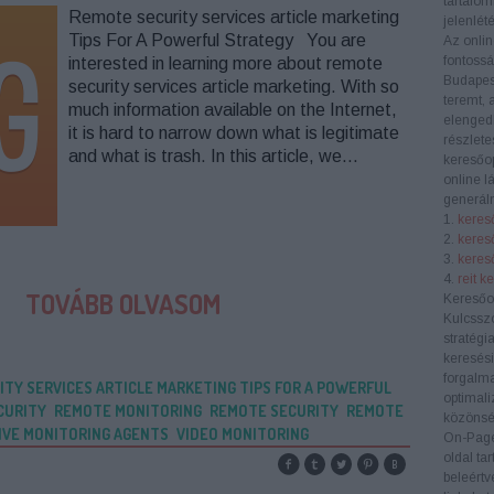
tartalom
Remote security services article marketing
jelenlété
Tips For A Powerful Strategy You are
Az onlin
fontoss
interested in learning more about remote
Budapes
security services article marketing. With so
teremt, 
much information available on the Internet,
elengedh
it is hard to narrow down what is legitimate
részlete
and what is trash. In this article, we…
keresőop
online l
generáln
1.
kereső
2.
keres
3.
kereső
4.
reit k
TOVÁBB OLVASOM
Keresőo
Kulcssz
stratégi
keresési
forgalma
TY SERVICES ARTICLE MARKETING TIPS FOR A POWERFUL
optimali
CURITY
REMOTE MONITORING
REMOTE SECURITY
REMOTE
közönség
IVE MONITORING AGENTS
VIDEO MONITORING
On-Pag
oldal ta
beleértv