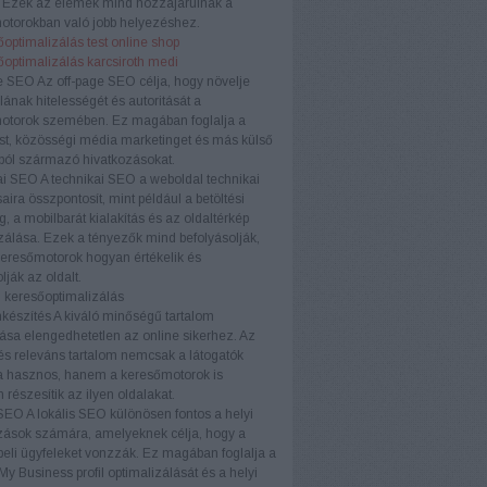
. Ezek az elemek mind hozzájárulnak a
otorokban való jobb helyezéshez.
optimalizálás test online shop
őoptimalizálás karcsiroth medi
e SEO
Az off-page SEO célja, hogy növelje
ának hitelességét és autoritását a
otorok szemében. Ez magában foglalja a
ést, közösségi média marketinget és más külső
ból származó hivatkozásokat.
ai SEO
A technikai SEO a weboldal technikai
aira összpontosít, mint például a betöltési
, a mobilbarát kialakítás és az oldaltérkép
zálása. Ezek a tényezők mind befolyásolják,
eresőmotorok hogyan értékelik és
lják az oldalt.
 keresőoptimalizálás
készítés
A kiváló minőségű tartalom
ása elengedhetetlen az online sikerhez. Az
és releváns tartalom nemcsak a látogatók
 hasznos, hanem a keresőmotorok is
 részesítik az ilyen oldalakat.
 SEO
A lokális SEO különösen fontos a helyi
zások számára, amelyeknek célja, hogy a
eli ügyfeleket vonzzák. Ez magában foglalja a
y Business profil optimalizálását és a helyi