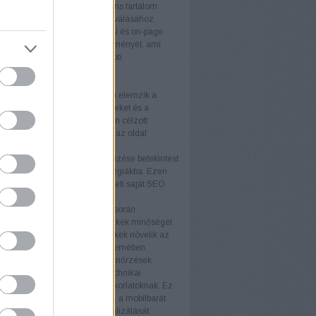
álóbarát kialakítás és a releváns tartalom
ulnak a látogatók vásárlókká válásához.
 felhasználói élmény
A technikai és on-page
tja a weboldal felhasználói élményét, ami
 látogatási időt és alacsonyabb
rdulási arányt eredményez.
rek
itok
Az SEO-auditok átfogóan elemzik a
 állapotát, feltárva az erősségeket és a
ó területeket. Az auditok alapján célzott
kat végezhet, amelyek növelik az oldal
ményét.
elemzés
A versenytársak elemzése betekintést
piaci trendekbe és sikeres stratégiákba. Ezen
iók felhasználásával fejlesztheti saját SEO
áját és versenyelőnyhöz juthat.
k elemzés
A backlink elemzés során
áljuk a weboldalra mutató linkek minőségét
iségét. A kiváló minőségű linkek növelik az
telességét a keresőmotorok szemében.
i ellenőrzések
A technikai ellenőrzések
ják, hogy a weboldal minden technikai
ja megfeleljen a legjobb gyakorlatoknak. Ez
foglalja a betöltési sebesség, a mobilbarát
ás és az indexelhetőség optimalizálását.