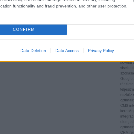
Tartalom
cation functionality and fraud prevention, and other user protection.
folyamat
hogy az
látogat
Technol
CONFIRM
SEO-esz
eszközök
adatoka
támogatj
Data Deletion
Data Access
Privacy Policy
végrehaj
Google A
követni 
viselked
szokásai
Google 
részlete
teljesít
eszköz s
optimali
CMS inte
keresőop
integrác
elengedh
optimali
CRM ren