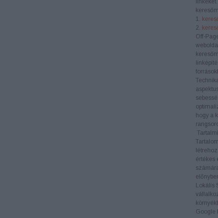
linkeket
keresőm
1.
kereső
2.
keres
Off-Pag
weboldal
keresőm
linképít
források
Technik
aspektus
sebesség
optimali
hogy a k
rangsoro
Tartalmi
Tartalom
létrehoz
értékes 
számára
előnyben
Lokális
vállalko
környékb
Google M