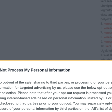
keresése
Linképít
legfonto
visszamu
helyezés
5.
keres
6.
keres
7.
keres
8.
keres
9.
keres
10.
kere
Ügyfele
Kisválla
lehetősé
láthatós
piacon. 
Not Process My Personal Information
célközö
Középvá
to opt-out of the sale, sharing to third parties, or processing of your per
SEO átf
verseny
formation for targeted advertising by us, please use the below opt-out s
segít nö
r selection. Please note that after your opt-out request is processed y
konverzi
eing interest-based ads based on personal information utilized by us or
E-keres
disclosed to third parties prior to your opt-out. You may separately opt-
webhely
losure of your personal information by third parties on the IAB’s list of
terméke