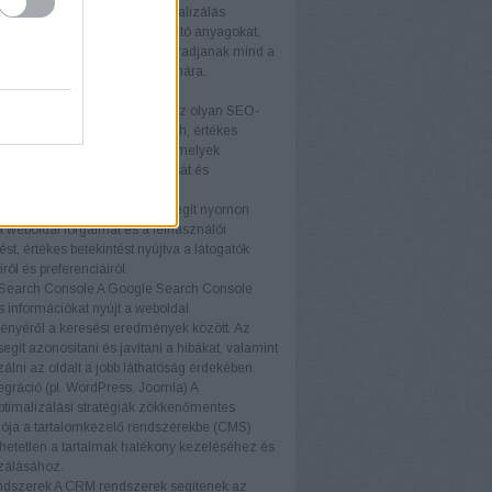
optimalizálás
A tartalomoptimalizálás
osan javítja az oldalon található anyagokat,
ok relevánsak és vonzóak maradjanak mind a
ók, mind a keresőmotorok számára.
ógiák
közök (pl. Ahrefs, SEMrush)
Az olyan SEO-
, mint az Ahrefs és a SEMrush, értékes
t és elemzéseket nyújtanak, amelyek
ák a SEO stratégiák kialakítását és
tását.
nalytics
A Google Analytics segít nyomon
a weboldal forgalmát és a felhasználói
ést, értékes betekintést nyújtva a látogatók
ról és preferenciáiról.
Search Console
A Google Search Console
s információkat nyújt a weboldal
ményéről a keresési eredmények között. Az
egít azonosítani és javítani a hibákat, valamint
zálni az oldalt a jobb láthatóság érdekében.
gráció (pl. WordPress, Joomla)
A
timalizálási stratégiák zökkenőmentes
iója a tartalomkezelő rendszerekbe (CMS)
etetlen a tartalmak hatékony kezeléséhez és
zálásához.
dszerek
A CRM rendszerek segítenek az