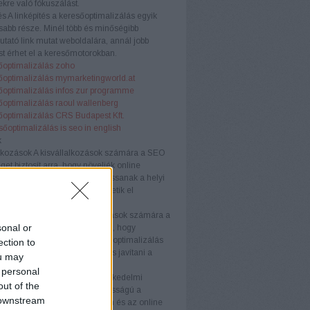
kre való fókuszálást.
és
A linképítés a keresőoptimalizálás egyik
sabb része. Minél több és minőségibb
tató link mutat weboldalára, annál jobb
t érhet el a keresőmotorokban.
őoptimalizálás zoho
őoptimalizálás mymarketingworld.at
őoptimalizálás infos zur programme
őoptimalizálás raoul wallenberg
őoptimalizálás CRS Budapest Kft.
sőoptimalizálás is seo in english
k
lkozások
A kisvállalkozások számára a SEO
get biztosít arra, hogy növeljék online
águkat és versenyelőnyhöz jussanak a helyi
Testreszabott stratégiákkal érhetik el
nségüket hatékonyan.
llalkozások
A középvállalkozások számára a
sonal or
ogó megközelítése szükséges, hogy
képesek maradjanak. A keresőoptimalizálás
ection to
velni az organikus forgalmat és javítani a
ou may
ós arányt.
 personal
kedelmi webhelyek
Az e-kereskedelmi
out of the
ek számára a SEO kulcsfontosságú a
 downstream
k láthatóságának növelésében és az online