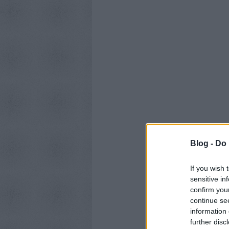
Blog -
Do 
If you wish 
sensitive in
confirm you
continue se
information 
further disc