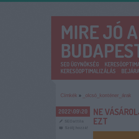
MIRE JÓ 
BUDAPES
SEO ÜGYNÖKSÉG
KERESŐOPTIMA
KERESŐOPTIMALIZÁLÁS
BEJÁRA
Címkék
»
_olcsó_konténer_árak
NE VÁSÁROL
2022\09\20
EZT
SEOattila
Szólj hozzá!