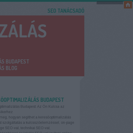
SEO TANÁCSADÓ
IZÁLÁS
ÁS BUDAPEST
ÁS BLOG
SŐOPTIMALIZÁLÁS BUDAPEST
ptimalizálás Budapest: Az Ön Kulcsa az
Sikerhez
meg, hogyan segíthet a keresőoptimalizálás
 szolgáltatás a kulcsszóelemzéssel, on-page
age SEO-val, technikai SEO-val,