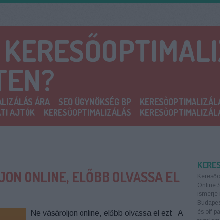
A KERESŐOPTIMAL
TEN?
LIZÁLÁS ÁRA
SEO ÜGYNÖKSÉG BP
KERESŐOPTIMALIZÁL
TI AJTÓK
KERESŐOPTIMALIZÁLÁS
KERESŐOPTIMALIZÁL
KERE
JON ONLINE, ELŐBB OLVASSA EL
Keresőo
Online 
Ismerje 
Budapest
és off-p
Ne vásároljon online, előbb olvassa el ezt A