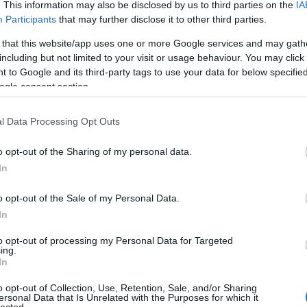
. This information may also be disclosed by us to third parties on the
IA
értékesí
optimali
Participants
that may further disclose it to other third parties.
a jobb h
Blogok é
 that this website/app uses one or more Google services and may gath
webhely
including but not limited to your visit or usage behaviour. You may click 
növelni 
 to Google and its third-party tags to use your data for below specifi
elérhető
ogle consent section.
kulcssza
Vállalat
komplex 
l Data Processing Opt Outs
hatékony
üzleti c
o opt-out of the Sharing of my personal data.
szolgált
Eredmé
In
Magasab
célja, h
o opt-out of the Sale of my Personal Data.
keresőmo
In
láthatós
Több or
több org
to opt-out of processing my Personal Data for Targeted
ing.
hosszú t
In
hirdetés
Konverz
o opt-out of Collection, Use, Retention, Sale, and/or Sharing
nemcsak
ersonal Data that Is Unrelated with the Purposes for which it
konverzi
lected.