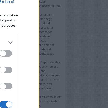
B’s List of
tés fellendítésében. A termékoldalak
zálása és a technikai SEO mind hozzájárulnak
elyezéshez.
s tartalmi webhelyek
A blogok és tartalmi
er and store
ek számára a keresőoptimalizálás segít
to grant or
az olvasói bázist és javítani a tartalmak
ed purposes
ségét. Az értékes tartalom és a stratégiai
vak használata növeli a látogatottságot.
i weboldalak
A nagyvállalati weboldalak
SEO stratégiákat igényelnek, hogy
an növeljék online jelenlétüket és elérjék
éljaikat. A keresőoptimalizálás Budapest
atás támogatja ezeket az erőfeszítéseket.
nyek
b keresőmotor rangsor
A keresőoptimalizálás
ogy weboldala magasabb helyezést érjen el a
torok találati listáján. Ez nagyobb
ágot és több organikus forgalmat eredményez.
ganikus forgalom
A keresőoptimalizálás révén
anikus látogató érkezik az oldalára, ami
ávon költséghatékonyabb, mint a fizetett
ek.
iós arány növelése
Az optimalizált weboldalak
 több látogatót vonzanak, hanem magasabb
ós arányt is eredményeznek. A