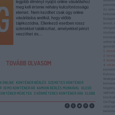
tartalom
legjobb élményt nyújtó online vásárláshoz
jelenlété
meg kell értenie néhány kulcsfontosságú
Az onlin
elemet. Nem kezdhet csak úgy online
fontoss
vásárlásba anélkül, hogy előbb
Budapes
tájékozódna. Ellenkező esetben rossz
teremt, 
elengedh
üzletekkel találkozhat, amelyekkel pénzt
részlete
veszíthet és…
keresőop
online l
generáln
1.
kereső
2.
keres
3.
kereső
TOVÁBB OLVASOM
4.
reit k
Keresőo
Kulcssz
stratégi
N ONLINE
KONTÉNER BÉRLÉS
SZEMETES KONTÉNER
keresési
R
10 M3 KONTÉNER ÁR
KAMION BÉRLÉS MUNKÁVAL
OLCSÓ
forgalma
optimali
 KONTÉNER MÉRETEK
3 KÖBMÉTERES KONTÉNER ÁRA
ELŐBB
közönség
On-Pag
oldal ta
beleértv