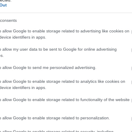
felhaszn
Out
hozzájár
Javított
SEO javí
consents
hosszabb
visszafo
o allow Google to enable storage related to advertising like cookies on
Módsze
evice identifiers in apps.
SEO-aud
weboldal
o allow my user data to be sent to Google for online advertising
javítand
s.
javításo
teljesít
Verseny
to allow Google to send me personalized advertising.
nyújt a 
informác
o allow Google to enable storage related to analytics like cookies on
stratégi
evice identifiers in apps.
Backlin
megvizsg
és menny
o allow Google to enable storage related to functionality of the website
oldal hi
Technika
biztosít
o allow Google to enable storage related to personalization.
szempont
magában 
kialakít
o allow Google to enable storage related to security, including