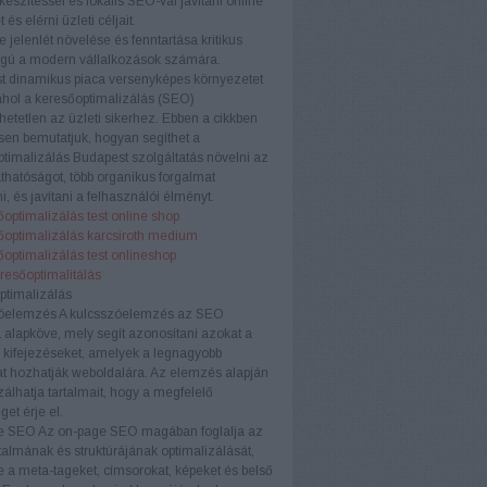
készítéssel és lokális SEO-val javítani online
t és elérni üzleti céljait.
e jelenlét növelése és fenntartása kritikus
ágú a modern vállalkozások számára.
t dinamikus piaca versenyképes környezetet
ahol a keresőoptimalizálás (SEO)
etetlen az üzleti sikerhez. Ebben a cikkben
sen bemutatjuk, hogyan segíthet a
timalizálás Budapest szolgáltatás növelni az
áthatóságot, több organikus forgalmat
i, és javítani a felhasználói élményt.
optimalizálás test online shop
őoptimalizálás karcsiroth medium
optimalizálás test onlineshop
eresőoptimalitálás
ptimalizálás
óelemzés
A kulcsszóelemzés az SEO
a alapköve, mely segít azonosítani azokat a
 kifejezéseket, amelyek a legnagyobb
t hozhatják weboldalára. Az elemzés alapján
zálhatja tartalmait, hogy a megfelelő
et érje el.
e SEO
Az on-page SEO magában foglalja az
rtalmának és struktúrájának optimalizálását,
e a meta-tageket, címsorokat, képeket és belső