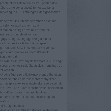
pcsolatok kezelésében és az ügyféladatok
ében, amelyek alapvető fontosságúak a
marketing- és SEO stratégiák kidolgozásában.
k
skedelem
A kiskereskedelemben az online
 kulcsfontosságú a sikerhez. A
timalizálás segít növelni a termékek
ágát és több ügyfelet vonzani.
égügy
Az egészségügyi szolgáltatások
a bizalom és a láthatóság alapvető
gú. A célzott SEO intézkedések révén az
ügyi információk és szolgáltatások
ben elérhetők.
Az oktatási intézmények számára a SEO segít
a programok és szolgáltatások ismertségét, és
kot vonzani.
y
A pénzügyi szolgáltatóknak elengedhetetlen,
 szerepeljenek a keresési eredményekben,
almat építsenek és új ügyfeleket szerezzenek.
és turizmus
Az utazási és turisztikai szektorban
apvető fontosságú az ajánlatok és
atások népszerűsítéséhez és több foglalás
ásához.
tő Szolgáltatások
ign
A vonzó és felhasználóbarát webdesign