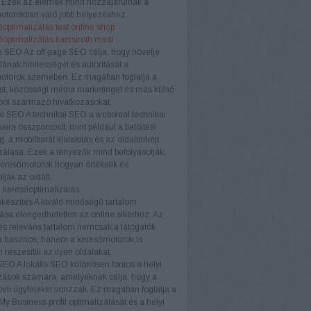
. Ezek az elemek mind hozzájárulnak a
otorokban való jobb helyezéshez.
optimalizálás test online shop
őoptimalizálás karcsiroth medi
e SEO
Az off-page SEO célja, hogy növelje
ának hitelességét és autoritását a
otorok szemében. Ez magában foglalja a
ést, közösségi média marketinget és más külső
ból származó hivatkozásokat.
ai SEO
A technikai SEO a weboldal technikai
aira összpontosít, mint például a betöltési
, a mobilbarát kialakítás és az oldaltérkép
zálása. Ezek a tényezők mind befolyásolják,
eresőmotorok hogyan értékelik és
lják az oldalt.
 keresőoptimalizálás
készítés
A kiváló minőségű tartalom
ása elengedhetetlen az online sikerhez. Az
és releváns tartalom nemcsak a látogatók
 hasznos, hanem a keresőmotorok is
 részesítik az ilyen oldalakat.
 SEO
A lokális SEO különösen fontos a helyi
zások számára, amelyeknek célja, hogy a
eli ügyfeleket vonzzák. Ez magában foglalja a
y Business profil optimalizálását és a helyi