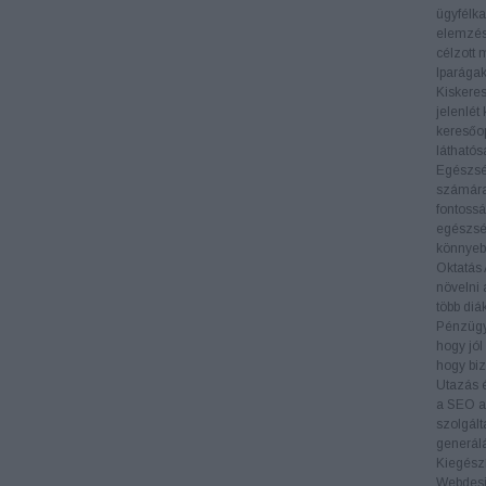
ügyfélka
elemzés
célzott 
Iparága
Kiskere
jelenlét
keresőop
láthatós
Egészs
számára 
fontossá
egészség
könnyeb
Oktatás
növelni 
több diá
Pénzüg
hogy jól
hogy biz
Utazás 
a SEO al
szolgált
generál
Kiegészí
Webdes