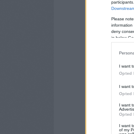
participants
Downstream 
Please note
information 
deny consent
in below Go
Persona
I want t
Opted 
I want t
Opted 
I want 
Advertis
Opted 
I want t
of my P
was col