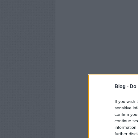
Blog -
Do 
If you wish 
sensitive in
confirm you
continue se
information 
further disc