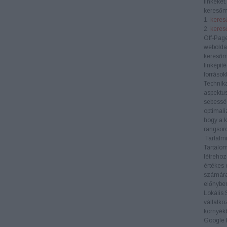
linkeket
keresőm
1.
kereső
2.
keres
Off-Pag
weboldal
keresőm
linképít
források
Technik
aspektus
sebesség
optimali
hogy a k
rangsoro
Tartalmi
Tartalom
létrehoz
értékes 
számára
előnyben
Lokális
vállalko
környékb
Google M