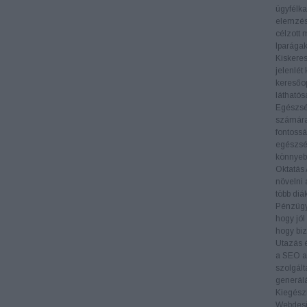
ügyfélka
elemzés
célzott 
Iparága
Kiskere
jelenlét
keresőop
láthatós
Egészs
számára 
fontossá
egészség
könnyeb
Oktatás
növelni 
több diá
Pénzüg
hogy jól
hogy biz
Utazás 
a SEO al
szolgált
generál
Kiegészí
Webdes