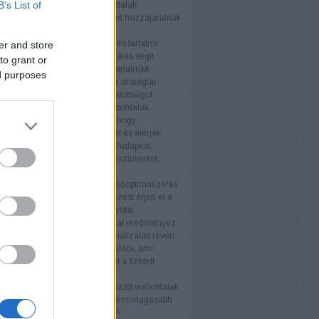
B’s List of
tés fellendítésében. A termékoldalak
zálása és a technikai SEO mind hozzájárulnak
elyezéshez.
s tartalmi webhelyek
A blogok és tartalmi
er and store
ek számára a keresőoptimalizálás segít
to grant or
az olvasói bázist és javítani a tartalmak
ed purposes
ségét. Az értékes tartalom és a stratégiai
vak használata növeli a látogatottságot.
i weboldalak
A nagyvállalati weboldalak
SEO stratégiákat igényelnek, hogy
an növeljék online jelenlétüket és elérjék
éljaikat. A keresőoptimalizálás Budapest
atás támogatja ezeket az erőfeszítéseket.
nyek
b keresőmotor rangsor
A keresőoptimalizálás
ogy weboldala magasabb helyezést érjen el a
torok találati listáján. Ez nagyobb
ágot és több organikus forgalmat eredményez.
ganikus forgalom
A keresőoptimalizálás révén
anikus látogató érkezik az oldalára, ami
ávon költséghatékonyabb, mint a fizetett
ek.
iós arány növelése
Az optimalizált weboldalak
 több látogatót vonzanak, hanem magasabb
ós arányt is eredményeznek. A