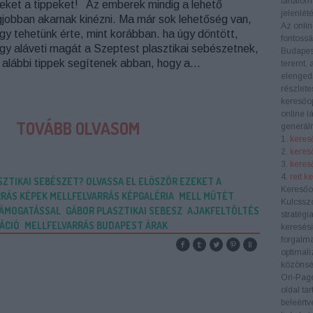
tartalom
eket a tippeket! Az emberek mindig a lehető
jelenlété
gjobban akarnak kinézni. Ma már sok lehetőség van,
Az onlin
gy tehetünk érte, mint korábban. ha úgy döntött,
fontoss
gy aláveti magát a Szeptest plasztikai sebészetnek,
Budapes
 alábbi tippek segítenek abban, hogy a…
teremt, 
elengedh
részlete
keresőop
online l
TOVÁBB OLVASOM
generáln
1.
kereső
2.
keres
3.
kereső
4.
reit k
ZTIKAI SEBÉSZET? OLVASSA EL ELŐSZÖR EZEKET A
Keresőo
RÁS KÉPEK MELLFELVARRÁS KÉPGALÉRIA
MELL MŰTÉT
Kulcssz
TÁMOGATÁSSAL
GÁBOR PLASZTIKAI SEBESZ
AJAKFELTÖLTÉS
stratégi
ÁCIÓ
MELLFELVARRÁS BUDAPEST ÁRAK
keresési
forgalma
optimali
közönség
On-Pag
oldal ta
beleértv