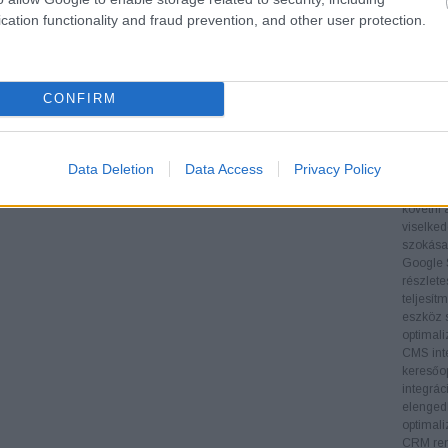
Tartalom
cation functionality and fraud prevention, and other user protection.
folyamat
hogy az
látogat
Technol
CONFIRM
SEO-esz
eszközök
adatoka
támogatj
Data Deletion
Data Access
Privacy Policy
végrehaj
Google A
követni 
viselked
szokásai
Google 
részlete
teljesít
eszköz s
optimali
CMS inte
keresőop
integrác
elengedh
optimali
CRM ren