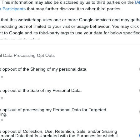
. This information may also be disclosed by us to third parties on the
IA
értékesí
optimali
Participants
that may further disclose it to other third parties.
a jobb h
Blogok é
 that this website/app uses one or more Google services and may gath
webhely
including but not limited to your visit or usage behaviour. You may click 
növelni 
 to Google and its third-party tags to use your data for below specifi
elérhető
ogle consent section.
kulcssza
Vállalat
komplex 
l Data Processing Opt Outs
hatékony
üzleti c
o opt-out of the Sharing of my personal data.
szolgált
Eredmé
In
Magasab
célja, h
o opt-out of the Sale of my Personal Data.
keresőmo
In
láthatós
Több or
több org
to opt-out of processing my Personal Data for Targeted
ing.
hosszú t
In
hirdetés
Konverz
o opt-out of Collection, Use, Retention, Sale, and/or Sharing
nemcsak
ersonal Data that Is Unrelated with the Purposes for which it
konverzi
lected.