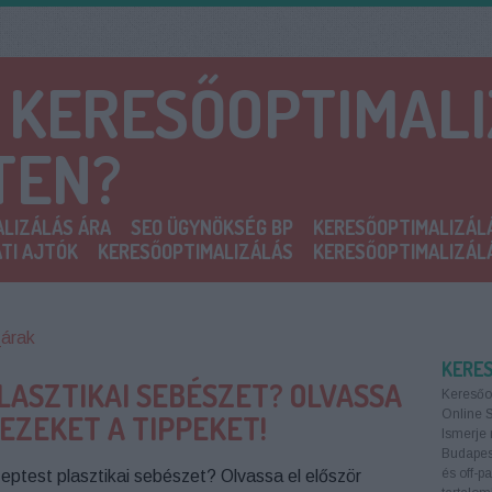
A KERESŐOPTIMAL
TEN?
LIZÁLÁS ÁRA
SEO ÜGYNÖKSÉG BP
KERESŐOPTIMALIZÁL
TI AJTÓK
KERESŐOPTIMALIZÁLÁS
KERESŐOPTIMALIZÁL
_árak
KERE
LASZTIKAI SEBÉSZET? OLVASSA
Keresőo
Online 
EZEKET A TIPPEKET!
Ismerje 
Budapest
és off-p
eptest plasztikai sebészet? Olvassa el először