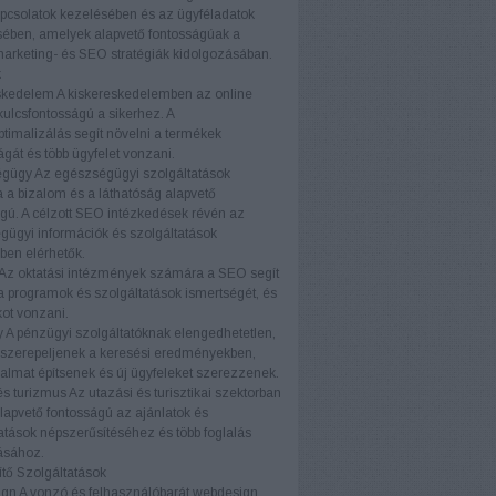
pcsolatok kezelésében és az ügyféladatok
ében, amelyek alapvető fontosságúak a
marketing- és SEO stratégiák kidolgozásában.
k
skedelem
A kiskereskedelemben az online
 kulcsfontosságú a sikerhez. A
timalizálás segít növelni a termékek
ágát és több ügyfelet vonzani.
égügy
Az egészségügyi szolgáltatások
a bizalom és a láthatóság alapvető
gú. A célzott SEO intézkedések révén az
ügyi információk és szolgáltatások
ben elérhetők.
Az oktatási intézmények számára a SEO segít
a programok és szolgáltatások ismertségét, és
kot vonzani.
y
A pénzügyi szolgáltatóknak elengedhetetlen,
 szerepeljenek a keresési eredményekben,
almat építsenek és új ügyfeleket szerezzenek.
és turizmus
Az utazási és turisztikai szektorban
apvető fontosságú az ajánlatok és
atások népszerűsítéséhez és több foglalás
ásához.
tő Szolgáltatások
ign
A vonzó és felhasználóbarát webdesign