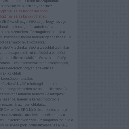
. Ezek az elemek mind hozzájárulnak a
otorokban való jobb helyezéshez.
optimalizálás test online shop
őoptimalizálás karcsiroth medi
e SEO
Az off-page SEO célja, hogy növelje
ának hitelességét és autoritását a
otorok szemében. Ez magában foglalja a
ést, közösségi média marketinget és más külső
ból származó hivatkozásokat.
ai SEO
A technikai SEO a weboldal technikai
aira összpontosít, mint például a betöltési
, a mobilbarát kialakítás és az oldaltérkép
zálása. Ezek a tényezők mind befolyásolják,
eresőmotorok hogyan értékelik és
lják az oldalt.
 keresőoptimalizálás
készítés
A kiváló minőségű tartalom
ása elengedhetetlen az online sikerhez. Az
és releváns tartalom nemcsak a látogatók
 hasznos, hanem a keresőmotorok is
 részesítik az ilyen oldalakat.
 SEO
A lokális SEO különösen fontos a helyi
zások számára, amelyeknek célja, hogy a
eli ügyfeleket vonzzák. Ez magában foglalja a
y Business profil optimalizálását és a helyi