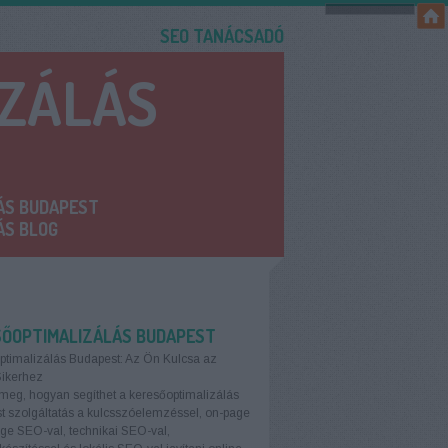
SEO TANÁCSADÓ
IZÁLÁS
ÁS BUDAPEST
ÁS BLOG
SŐOPTIMALIZÁLÁS BUDAPEST
ptimalizálás Budapest: Az Ön Kulcsa az
Sikerhez
meg, hogyan segíthet a keresőoptimalizálás
 szolgáltatás a kulcsszóelemzéssel, on-page
age SEO-val, technikai SEO-val,