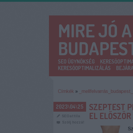
MIRE JÓ 
BUDAPES
SEO ÜGYNÖKSÉG
KERESŐOPTIMA
KERESŐOPTIMALIZÁLÁS
BEJÁRA
Címkék
»
_mellfelvarrás_budapest
SZEPTEST P
2023\04\25
EL ELŐSZÖR 
SEOattila
Szólj hozzá!
Sz