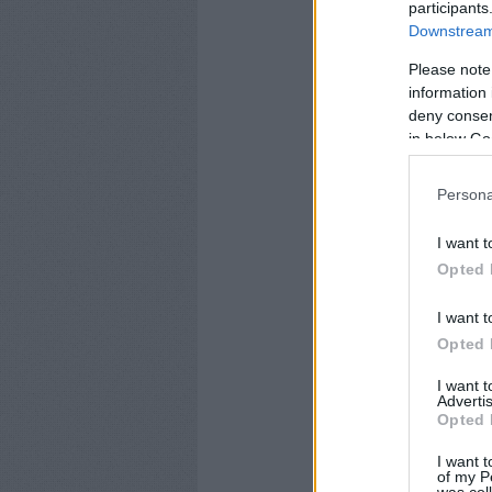
participants
Downstream 
Please note
information 
deny consent
in below Go
Persona
I want t
Opted 
I want t
Opted 
I want 
Advertis
Opted 
I want t
of my P
was col