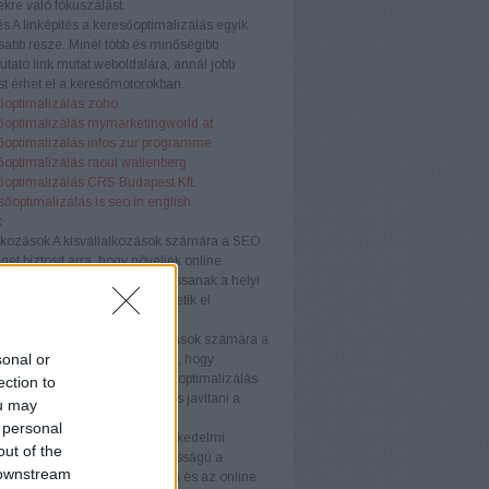
kre való fókuszálást.
és
A linképítés a keresőoptimalizálás egyik
sabb része. Minél több és minőségibb
tató link mutat weboldalára, annál jobb
t érhet el a keresőmotorokban.
őoptimalizálás zoho
őoptimalizálás mymarketingworld.at
őoptimalizálás infos zur programme
őoptimalizálás raoul wallenberg
őoptimalizálás CRS Budapest Kft.
sőoptimalizálás is seo in english
k
lkozások
A kisvállalkozások számára a SEO
get biztosít arra, hogy növeljék online
águkat és versenyelőnyhöz jussanak a helyi
Testreszabott stratégiákkal érhetik el
nségüket hatékonyan.
llalkozások
A középvállalkozások számára a
sonal or
ogó megközelítése szükséges, hogy
képesek maradjanak. A keresőoptimalizálás
ection to
velni az organikus forgalmat és javítani a
ou may
ós arányt.
 personal
kedelmi webhelyek
Az e-kereskedelmi
out of the
ek számára a SEO kulcsfontosságú a
 downstream
k láthatóságának növelésében és az online