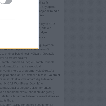
optimalizálás
A tartalomoptimalizálás
osan javítja az oldalon található anyagokat,
ok relevánsak és vonzóak maradjanak mind a
ók, mind a keresőmotorok számára.
ógiák
közök (pl. Ahrefs, SEMrush)
Az olyan SEO-
, mint az Ahrefs és a SEMrush, értékes
t és elemzéseket nyújtanak, amelyek
ák a SEO stratégiák kialakítását és
tását.
nalytics
A Google Analytics segít nyomon
a weboldal forgalmát és a felhasználói
ést, értékes betekintést nyújtva a látogatók
ról és preferenciáiról.
Search Console
A Google Search Console
s információkat nyújt a weboldal
ményéről a keresési eredmények között. Az
egít azonosítani és javítani a hibákat, valamint
zálni az oldalt a jobb láthatóság érdekében.
gráció (pl. WordPress, Joomla)
A
timalizálási stratégiák zökkenőmentes
iója a tartalomkezelő rendszerekbe (CMS)
etetlen a tartalmak hatékony kezeléséhez és
zálásához.
dszerek
A CRM rendszerek segítenek az