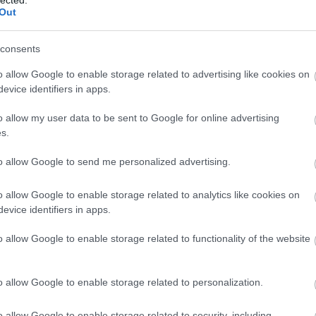
felhaszn
Out
hozzájár
Javított
SEO javí
consents
hosszabb
visszafo
o allow Google to enable storage related to advertising like cookies on
Módsze
evice identifiers in apps.
SEO-aud
weboldal
o allow my user data to be sent to Google for online advertising
javítand
s.
javításo
teljesít
Verseny
to allow Google to send me personalized advertising.
nyújt a 
informác
o allow Google to enable storage related to analytics like cookies on
stratégi
evice identifiers in apps.
Backlin
megvizsg
és menny
o allow Google to enable storage related to functionality of the website
oldal hi
Technika
biztosít
o allow Google to enable storage related to personalization.
szempont
magában 
kialakít
o allow Google to enable storage related to security, including