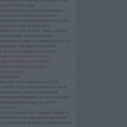
készítéssel és lokális SEO-val javítani online
t és elérni üzleti céljait.
e jelenlét növelése és fenntartása kritikus
ágú a modern vállalkozások számára.
t dinamikus piaca versenyképes környezetet
ahol a keresőoptimalizálás (SEO)
etetlen az üzleti sikerhez. Ebben a cikkben
sen bemutatjuk, hogyan segíthet a
timalizálás Budapest szolgáltatás növelni az
áthatóságot, több organikus forgalmat
i, és javítani a felhasználói élményt.
optimalizálás test online shop
őoptimalizálás karcsiroth medium
optimalizálás test onlineshop
eresőoptimalitálás
ptimalizálás
óelemzés
A kulcsszóelemzés az SEO
a alapköve, mely segít azonosítani azokat a
 kifejezéseket, amelyek a legnagyobb
t hozhatják weboldalára. Az elemzés alapján
zálhatja tartalmait, hogy a megfelelő
et érje el.
e SEO
Az on-page SEO magában foglalja az
rtalmának és struktúrájának optimalizálását,
e a meta-tageket, címsorokat, képeket és belső