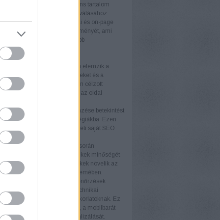
álóbarát kialakítás és a releváns tartalom
ulnak a látogatók vásárlókká válásához.
 felhasználói élmény
A technikai és on-page
tja a weboldal felhasználói élményét, ami
 látogatási időt és alacsonyabb
rdulási arányt eredményez.
rek
itok
Az SEO-auditok átfogóan elemzik a
 állapotát, feltárva az erősségeket és a
ó területeket. Az auditok alapján célzott
kat végezhet, amelyek növelik az oldal
ményét.
elemzés
A versenytársak elemzése betekintést
piaci trendekbe és sikeres stratégiákba. Ezen
iók felhasználásával fejlesztheti saját SEO
áját és versenyelőnyhöz juthat.
k elemzés
A backlink elemzés során
áljuk a weboldalra mutató linkek minőségét
iségét. A kiváló minőségű linkek növelik az
telességét a keresőmotorok szemében.
i ellenőrzések
A technikai ellenőrzések
ják, hogy a weboldal minden technikai
ja megfeleljen a legjobb gyakorlatoknak. Ez
foglalja a betöltési sebesség, a mobilbarát
ás és az indexelhetőség optimalizálását.