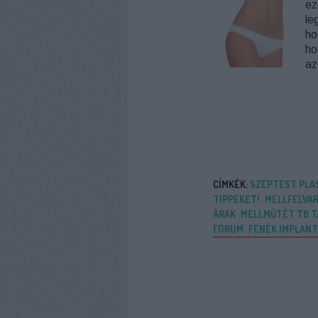
ez
le
ho
ho
az
CÍMKÉK:
SZEPTEST PLAS
TIPPEKET!
MELLFELVAR
ÁRAK
MELLMŰTÉT TB 
FÓRUM
FENÉK IMPLANT