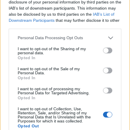
disclosure of your personal information by third parties on the
IAB’s list of downstream participants. This information may
SEOattila
•
2021. szeptember 01.
0
also be disclosed by us to third parties on the
IAB’s List of
Downstream Participants
that may further disclose it to other
Ismerkedjen meg néhány értékes email marketing
third parties.
stratégiával! Mindenki tudja, hogy a sikeres
vállalkozás érdekében fontos a jó
Please note that this website/app uses one or more Google
Personal Data Processing Opt Outs
marketingstratégiák alkalmazása. Bár számos
services and may gather and store information including but
not limited to your visit or usage behaviour. You may click to
I want to opt-out of the Sharing of my
módja van a termékek értékesítésének, az e-mail
personal data.
grant or deny consent to Google and its third-party tags to
marketing nagyszerű módja az internet
Opted In
use your data for below specified purposes in below Google
kihasználásának és a korlátlan célpiac…
consent section.
I want to opt-out of the Sale of my
Personal Data.
Új autósiskola és jogosítvány cikk
Opted In
marketing? Ezek a tippek
I want to opt-out of processing my
Personal Data for Targeted Advertising.
segíthetnek!
Opted In
SEOattila
•
2019. május 22.
0
I want to opt-out of Collection, Use,
Retention, Sale, and/or Sharing of my
Personal Data that Is Unrelated with the
Új autósiskola és jogosítvány cikk marketing? Ezek a
Purposes for which it was collected.
Opted Out
tippek segíthetnek! A webes üzletek egyik