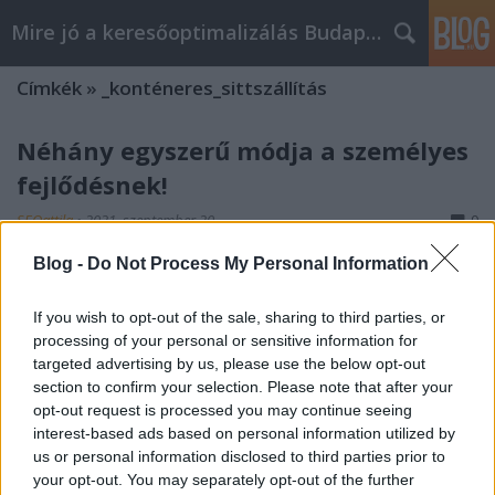
Mire jó a keresőoptimalizálás Budapesten?
Címkék
»
_konténeres_sittszállítás
Néhány egyszerű módja a személyes
fejlődésnek!
SEOattila
•
2021. szeptember 20.
0
Blog -
Do Not Process My Personal Information
Néhány egyszerű módja a személyes fejlődésnek! A
személyes fejlődés az egészséged létfontosságú
If you wish to opt-out of the sale, sharing to third parties, or
aspektusa. Az egész személyiségedet fejlesztened
processing of your personal or sensitive information for
kell ahhoz, hogy optimális formában legyél,
targeted advertising by us, please use the below opt-out
beleértve a testedet, az elmédet és a szellemedet is.
section to confirm your selection. Please note that after your
Ezek a tippek segítenek abban, hogy teljesebb és…
opt-out request is processed you may continue seeing
interest-based ads based on personal information utilized by
Ismerkedjen meg néhány értékes
us or personal information disclosed to third parties prior to
your opt-out. You may separately opt-out of the further
email marketing stratégiával!