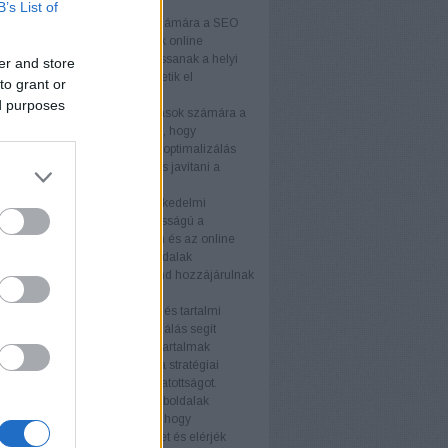
k
B’s List of
lkozások
A kisvállalkozások számára a SEO
get biztosít arra, hogy növeljék online
águkat és versenyelőnyhöz jussanak a helyi
er and store
Testreszabott stratégiákkal érhetik el
to grant or
nségüket hatékonyan.
ed purposes
llalkozások
A középvállalkozások számára a
ogó megközelítése szükséges, hogy
képesek maradjanak. A keresőoptimalizálás
velni az organikus forgalmat és javítani a
ós arányt.
kedelmi webhelyek
Az e-kereskedelmi
ek számára a SEO kulcsfontosságú a
k láthatóságának növelésében és az online
tés fellendítésében. A termékoldalak
zálása és a technikai SEO mind hozzájárulnak
elyezéshez.
s tartalmi webhelyek
A blogok és tartalmi
ek számára a keresőoptimalizálás segít
az olvasói bázist és javítani a tartalmak
ségét. Az értékes tartalom és a stratégiai
vak használata növeli a látogatottságot.
i weboldalak
A nagyvállalati weboldalak
SEO stratégiákat igényelnek, hogy
an növeljék online jelenlétüket és elérjék