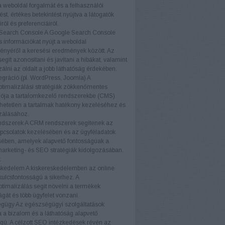
a weboldal forgalmát és a felhasználói
ést, értékes betekintést nyújtva a látogatók
ról és preferenciáiról.
Search Console
A Google Search Console
s információkat nyújt a weboldal
ményéről a keresési eredmények között. Az
egít azonosítani és javítani a hibákat, valamint
zálni az oldalt a jobb láthatóság érdekében.
gráció (pl. WordPress, Joomla)
A
timalizálási stratégiák zökkenőmentes
iója a tartalomkezelő rendszerekbe (CMS)
etetlen a tartalmak hatékony kezeléséhez és
zálásához.
dszerek
A CRM rendszerek segítenek az
pcsolatok kezelésében és az ügyféladatok
ében, amelyek alapvető fontosságúak a
marketing- és SEO stratégiák kidolgozásában.
k
skedelem
A kiskereskedelemben az online
 kulcsfontosságú a sikerhez. A
timalizálás segít növelni a termékek
ágát és több ügyfelet vonzani.
égügy
Az egészségügyi szolgáltatások
a bizalom és a láthatóság alapvető
gú. A célzott SEO intézkedések révén az