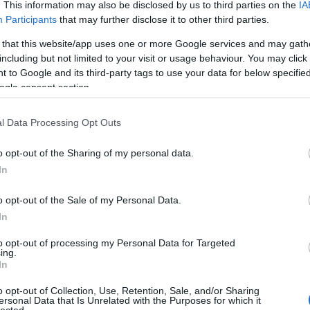
Ügyfele
. This information may also be disclosed by us to third parties on the
IA
Kisválla
Participants
that may further disclose it to other third parties.
lehetősé
láthatós
 that this website/app uses one or more Google services and may gath
piacon. 
including but not limited to your visit or usage behaviour. You may click 
célközö
 to Google and its third-party tags to use your data for below specifi
Középvá
ogle consent section.
SEO átf
verseny
segít nö
l Data Processing Opt Outs
konverzi
E-keres
o opt-out of the Sharing of my personal data.
webhely
terméke
In
értékesí
optimali
o opt-out of the Sale of my Personal Data.
a jobb h
Blogok é
In
webhely
növelni 
to opt-out of processing my Personal Data for Targeted
ing.
elérhető
In
kulcssza
Vállalat
o opt-out of Collection, Use, Retention, Sale, and/or Sharing
komplex 
ersonal Data that Is Unrelated with the Purposes for which it
hatékony
lected.