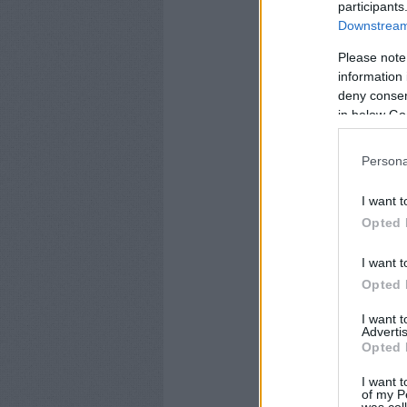
participants
Downstream 
Please note
information 
deny consent
in below Go
Persona
I want t
Opted 
I want t
Opted 
I want 
Advertis
Opted 
I want t
of my P
was col