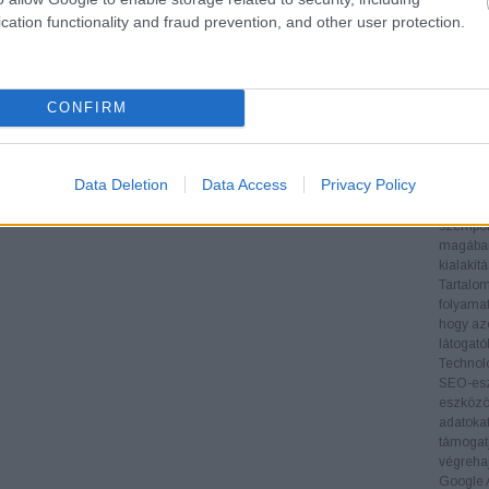
teljesít
cation functionality and fraud prevention, and other user protection.
Verseny
nyújt a 
informác
stratégi
CONFIRM
Backlin
megvizsg
és menny
oldal hi
Data Deletion
Data Access
Privacy Policy
Technika
biztosít
szempont
magában 
kialakít
Tartalom
folyamat
hogy az
látogat
Technol
SEO-esz
eszközök
adatoka
támogatj
végrehaj
Google A