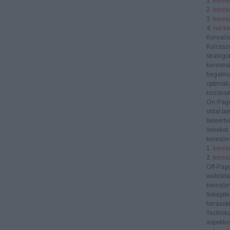
1.
kereső
2.
keres
3.
kereső
4.
reit k
Keresőo
Kulcssz
stratégi
keresési
forgalma
optimali
közönség
On-Pag
oldal ta
beleértv
linkeket
keresőm
1.
kereső
2.
keres
Off-Pag
weboldal
keresőm
linképít
források
Technik
aspektus