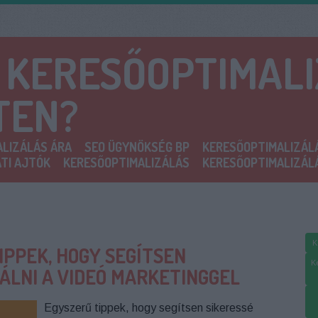
A KERESŐOPTIMAL
TEN?
LIZÁLÁS ÁRA
SEO ÜGYNÖKSÉG BP
KERESŐOPTIMALIZÁL
TI AJTÓK
KERESŐOPTIMALIZÁLÁS
KERESŐOPTIMALIZÁL
K
IPPEK, HOGY SEGÍTSEN
K
ÁLNI A VIDEÓ MARKETINGGEL
Egyszerű tippek, hogy segítsen sikeressé