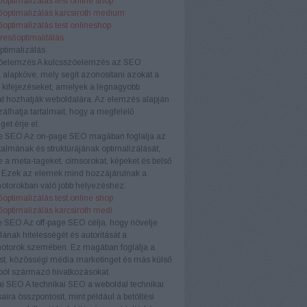
optimalizálás test online shop
őoptimalizálás karcsiroth medium
optimalizálás test onlineshop
eresőoptimalitálás
ptimalizálás
óelemzés
A kulcsszóelemzés az SEO
a alapköve, mely segít azonosítani azokat a
 kifejezéseket, amelyek a legnagyobb
t hozhatják weboldalára. Az elemzés alapján
zálhatja tartalmait, hogy a megfelelő
et érje el.
e SEO
Az on-page SEO magában foglalja az
rtalmának és struktúrájának optimalizálását,
e a meta-tageket, címsorokat, képeket és belső
. Ezek az elemek mind hozzájárulnak a
otorokban való jobb helyezéshez.
optimalizálás test online shop
őoptimalizálás karcsiroth medi
e SEO
Az off-page SEO célja, hogy növelje
ának hitelességét és autoritását a
otorok szemében. Ez magában foglalja a
ést, közösségi média marketinget és más külső
ból származó hivatkozásokat.
ai SEO
A technikai SEO a weboldal technikai
aira összpontosít, mint például a betöltési