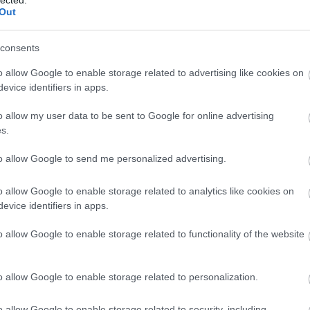
üzleti c
Out
szolgált
Eredmé
Magasab
consents
célja, h
keresőmo
o allow Google to enable storage related to advertising like cookies on
láthatós
evice identifiers in apps.
Több or
több org
o allow my user data to be sent to Google for online advertising
hosszú t
s.
hirdetés
Konverz
nemcsak
to allow Google to send me personalized advertising.
konverzi
felhaszn
o allow Google to enable storage related to analytics like cookies on
hozzájár
Javított
evice identifiers in apps.
SEO javí
hosszabb
o allow Google to enable storage related to functionality of the website
visszafo
Módsze
SEO-aud
o allow Google to enable storage related to personalization.
weboldal
javítand
javításo
o allow Google to enable storage related to security, including