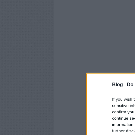
Blog -
Do 
If you wish 
sensitive in
confirm you
continue se
information 
further disc