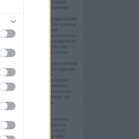
éljaikat. A keresőoptimalizálás Budapest
atás támogatja ezeket az erőfeszítéseket.
nyek
b keresőmotor rangsor
A keresőoptimalizálás
ogy weboldala magasabb helyezést érjen el a
torok találati listáján. Ez nagyobb
ágot és több organikus forgalmat eredményez.
ganikus forgalom
A keresőoptimalizálás révén
anikus látogató érkezik az oldalára, ami
ávon költséghatékonyabb, mint a fizetett
ek.
iós arány növelése
Az optimalizált weboldalak
 több látogatót vonzanak, hanem magasabb
ós arányt is eredményeznek. A
álóbarát kialakítás és a releváns tartalom
ulnak a látogatók vásárlókká válásához.
 felhasználói élmény
A technikai és on-page
tja a weboldal felhasználói élményét, ami
 látogatási időt és alacsonyabb
rdulási arányt eredményez.
rek
itok
Az SEO-auditok átfogóan elemzik a
 állapotát, feltárva az erősségeket és a
ó területeket. Az auditok alapján célzott
kat végezhet, amelyek növelik az oldal