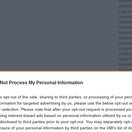
sebesség
optimali
hogy a k
rangsoro
Tartalmi
Tartalom
létrehoz
értékes 
számára
előnyben
Lokális
vállalko
környékb
Google M
keresése
Linképít
Not Process My Personal Information
legfonto
visszamu
helyezés
to opt-out of the sale, sharing to third parties, or processing of your per
5.
keres
formation for targeted advertising by us, please use the below opt-out s
6.
keres
r selection. Please note that after your opt-out request is processed y
7.
keres
eing interest-based ads based on personal information utilized by us or
8.
keres
disclosed to third parties prior to your opt-out. You may separately opt-
9.
keres
losure of your personal information by third parties on the IAB’s list of
10.
kere