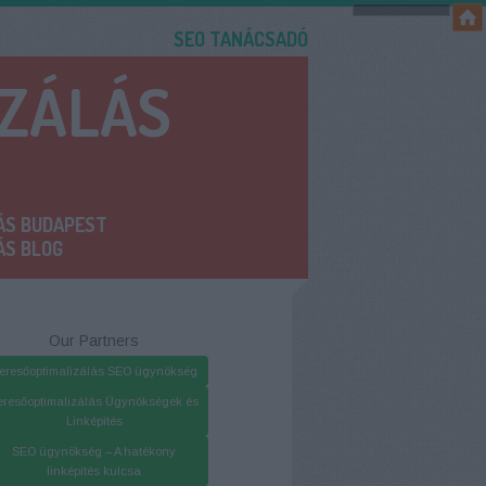
SEO TANÁCSADÓ
IZÁLÁS
ÁS BUDAPEST
ÁS BLOG
Our Partners
eresőoptimalizálás SEO ügynökség
eresőoptimalizálás Ügynökségek és
Linképítés
SEO ügynökség – A hatékony
linképítés kulcsa