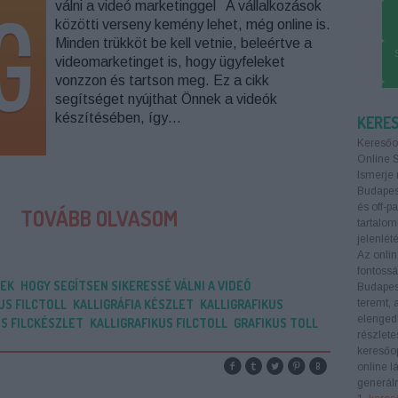
válni a videó marketinggel A vállalkozások
közötti verseny kemény lehet, még online is.
Minden trükköt be kell vetnie, beleértve a
videomarketinget is, hogy ügyfeleket
vonzzon és tartson meg. Ez a cikk
SE
segítséget nyújthat Önnek a videók
készítésében, így…
KERE
Keresőo
Online 
Ismerje 
Budapest
és off-p
TOVÁBB OLVASOM
tartalom
jelenlété
Az onlin
fontoss
PEK
HOGY SEGÍTSEN SIKERESSÉ VÁLNI A VIDEÓ
Budapes
US FILCTOLL
KALLIGRÁFIA KÉSZLET
KALLIGRAFIKUS
teremt, 
elengedh
US FILCKÉSZLET
KALLIGRAFIKUS FILCTOLL
GRAFIKUS TOLL
részlete
keresőop
online l
generáln