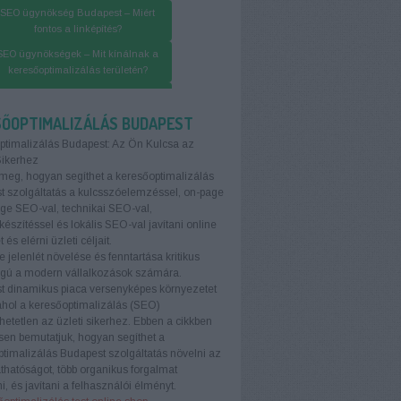
SEO ügynökség Budapest – Miért
fontos a linképítés?
SEO ügynökségek – Mit kínálnak a
keresőoptimalizálás területén?
O ügynökség Budapest – Linképítés
lépésről lépésre
SŐOPTIMALIZÁLÁS BUDAPEST
ptimalizálás Budapest: Az Ön Kulcsa az
Sikerhez
meg, hogyan segíthet a keresőoptimalizálás
 szolgáltatás a kulcsszóelemzéssel, on-page
age SEO-val, technikai SEO-val,
készítéssel és lokális SEO-val javítani online
t és elérni üzleti céljait.
e jelenlét növelése és fenntartása kritikus
ágú a modern vállalkozások számára.
t dinamikus piaca versenyképes környezetet
ahol a keresőoptimalizálás (SEO)
etetlen az üzleti sikerhez. Ebben a cikkben
sen bemutatjuk, hogyan segíthet a
timalizálás Budapest szolgáltatás növelni az
áthatóságot, több organikus forgalmat
i, és javítani a felhasználói élményt.