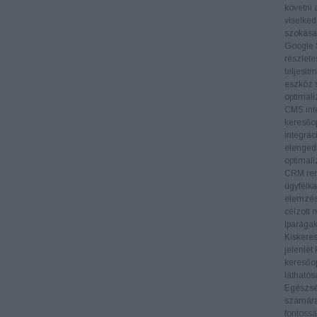
követni 
viselked
szokásai
Google 
részlete
teljesít
eszköz s
optimali
CMS inte
keresőop
integrác
elengedh
optimali
CRM ren
ügyfélka
elemzés
célzott 
Iparága
Kiskere
jelenlét
keresőop
láthatós
Egészs
számára 
fontossá