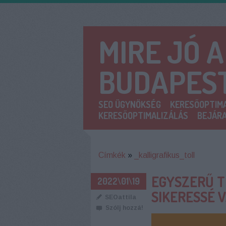
MIRE JÓ 
BUDAPES
SEO ÜGYNÖKSÉG
KERESŐOPTIMA
KERESŐOPTIMALIZÁLÁS
BEJÁRA
Címkék
»
_kalligrafikus_toll
EGYSZERŰ T
2022\01\19
SIKERESSÉ V
SEOattila
Szólj hozzá!