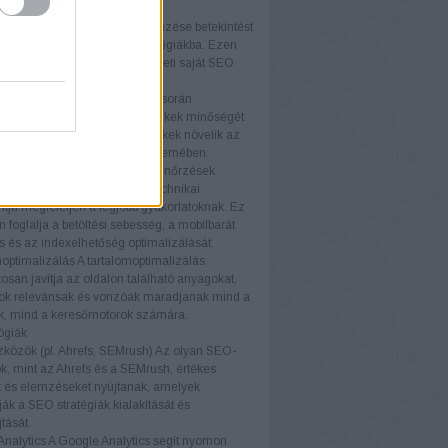
ményét.
elemzés
A versenytársak elemzése betekintést
piaci trendekbe és sikeres stratégiákba. Ezen
iók felhasználásával fejlesztheti saját SEO
áját és versenyelőnyhöz juthat.
k elemzés
A backlink elemzés során
áljuk a weboldalra mutató linkek minőségét
iségét. A kiváló minőségű linkek növelik az
telességét a keresőmotorok szemében.
i ellenőrzések
A technikai ellenőrzések
ják, hogy a weboldal minden technikai
ja megfeleljen a legjobb gyakorlatoknak. Ez
foglalja a betöltési sebesség, a mobilbarát
ás és az indexelhetőség optimalizálását.
optimalizálás
A tartalomoptimalizálás
osan javítja az oldalon található anyagokat,
ok relevánsak és vonzóak maradjanak mind a
ók, mind a keresőmotorok számára.
ógiák
közök (pl. Ahrefs, SEMrush)
Az olyan SEO-
, mint az Ahrefs és a SEMrush, értékes
t és elemzéseket nyújtanak, amelyek
ák a SEO stratégiák kialakítását és
tását.
nalytics
A Google Analytics segít nyomon