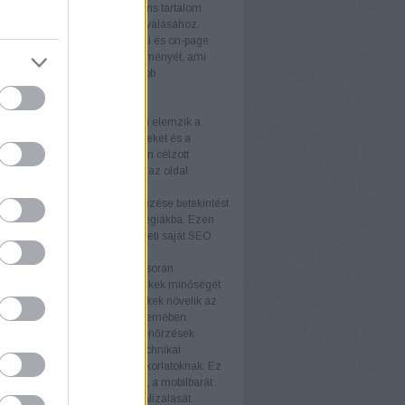
álóbarát kialakítás és a releváns tartalom
ulnak a látogatók vásárlókká válásához.
 felhasználói élmény
A technikai és on-page
tja a weboldal felhasználói élményét, ami
 látogatási időt és alacsonyabb
rdulási arányt eredményez.
rek
itok
Az SEO-auditok átfogóan elemzik a
 állapotát, feltárva az erősségeket és a
ó területeket. Az auditok alapján célzott
kat végezhet, amelyek növelik az oldal
ményét.
elemzés
A versenytársak elemzése betekintést
piaci trendekbe és sikeres stratégiákba. Ezen
iók felhasználásával fejlesztheti saját SEO
áját és versenyelőnyhöz juthat.
k elemzés
A backlink elemzés során
áljuk a weboldalra mutató linkek minőségét
iségét. A kiváló minőségű linkek növelik az
telességét a keresőmotorok szemében.
i ellenőrzések
A technikai ellenőrzések
ják, hogy a weboldal minden technikai
ja megfeleljen a legjobb gyakorlatoknak. Ez
foglalja a betöltési sebesség, a mobilbarát
ás és az indexelhetőség optimalizálását.