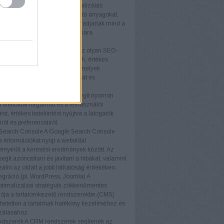
optimalizálás
A tartalomoptimalizálás
osan javítja az oldalon található anyagokat,
ok relevánsak és vonzóak maradjanak mind a
ók, mind a keresőmotorok számára.
ógiák
közök (pl. Ahrefs, SEMrush)
Az olyan SEO-
, mint az Ahrefs és a SEMrush, értékes
t és elemzéseket nyújtanak, amelyek
ák a SEO stratégiák kialakítását és
tását.
nalytics
A Google Analytics segít nyomon
a weboldal forgalmát és a felhasználói
ést, értékes betekintést nyújtva a látogatók
ról és preferenciáiról.
Search Console
A Google Search Console
s információkat nyújt a weboldal
ményéről a keresési eredmények között. Az
egít azonosítani és javítani a hibákat, valamint
zálni az oldalt a jobb láthatóság érdekében.
gráció (pl. WordPress, Joomla)
A
timalizálási stratégiák zökkenőmentes
iója a tartalomkezelő rendszerekbe (CMS)
etetlen a tartalmak hatékony kezeléséhez és
zálásához.
dszerek
A CRM rendszerek segítenek az