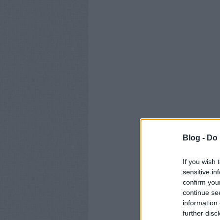
Blog -
Do 
If you wish 
sensitive in
confirm you
continue se
information 
further disc