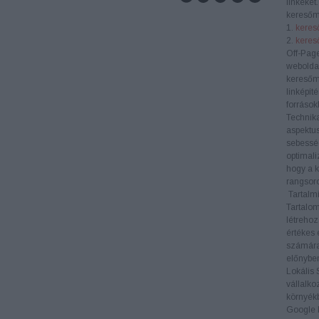
linkeket
keresőm
1.
kereső
2.
keres
Off-Pag
weboldal
keresőm
linképít
források
Technik
aspektus
sebesség
optimali
hogy a k
rangsoro
Tartalmi
Tartalom
létrehoz
értékes 
számára
előnyben
Lokális
vállalko
környékb
Google M