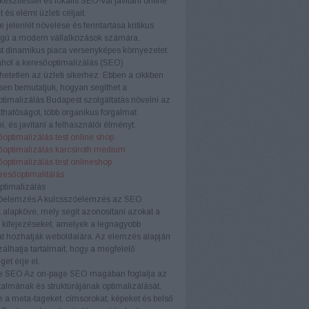
készítéssel és lokális SEO-val javítani online
t és elérni üzleti céljait.
e jelenlét növelése és fenntartása kritikus
ágú a modern vállalkozások számára.
t dinamikus piaca versenyképes környezetet
ahol a keresőoptimalizálás (SEO)
etetlen az üzleti sikerhez. Ebben a cikkben
sen bemutatjuk, hogyan segíthet a
timalizálás Budapest szolgáltatás növelni az
áthatóságot, több organikus forgalmat
i, és javítani a felhasználói élményt.
optimalizálás test online shop
őoptimalizálás karcsiroth medium
optimalizálás test onlineshop
eresőoptimalitálás
ptimalizálás
óelemzés
A kulcsszóelemzés az SEO
a alapköve, mely segít azonosítani azokat a
 kifejezéseket, amelyek a legnagyobb
t hozhatják weboldalára. Az elemzés alapján
zálhatja tartalmait, hogy a megfelelő
et érje el.
e SEO
Az on-page SEO magában foglalja az
rtalmának és struktúrájának optimalizálását,
e a meta-tageket, címsorokat, képeket és belső