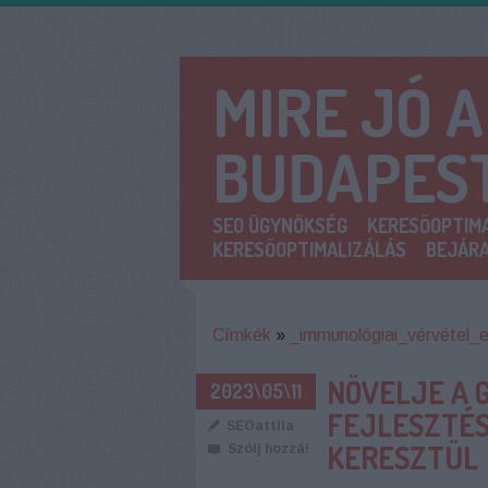
MIRE JÓ 
BUDAPES
SEO ÜGYNÖKSÉG
KERESŐOPTIMA
KERESŐOPTIMALIZÁLÁS
BEJÁRA
Címkék
»
_immunológiai_vérvétel_
NÖVELJE A 
2023\05\11
FEJLESZTÉS
SEOattila
KERESZTÜL
Szólj hozzá!