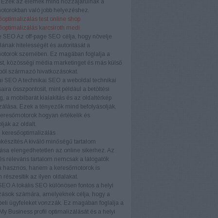
. Ezek az elemek mind hozzájárulnak a
otorokban való jobb helyezéshez.
optimalizálás test online shop
őoptimalizálás karcsiroth medi
e SEO
Az off-page SEO célja, hogy növelje
ának hitelességét és autoritását a
otorok szemében. Ez magában foglalja a
ést, közösségi média marketinget és más külső
ból származó hivatkozásokat.
ai SEO
A technikai SEO a weboldal technikai
aira összpontosít, mint például a betöltési
, a mobilbarát kialakítás és az oldaltérkép
zálása. Ezek a tényezők mind befolyásolják,
eresőmotorok hogyan értékelik és
lják az oldalt.
 keresőoptimalizálás
készítés
A kiváló minőségű tartalom
ása elengedhetetlen az online sikerhez. Az
és releváns tartalom nemcsak a látogatók
 hasznos, hanem a keresőmotorok is
 részesítik az ilyen oldalakat.
 SEO
A lokális SEO különösen fontos a helyi
zások számára, amelyeknek célja, hogy a
eli ügyfeleket vonzzák. Ez magában foglalja a
y Business profil optimalizálását és a helyi