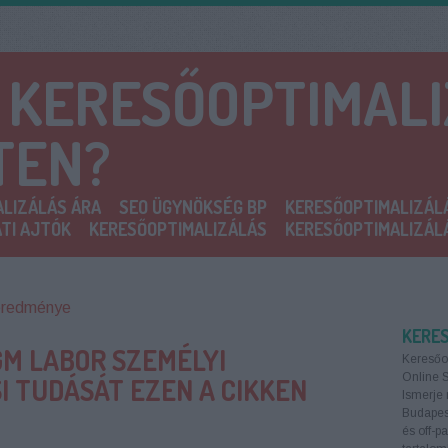
A KERESŐOPTIMAL
TEN?
LIZÁLÁS ÁRA
SEO ÜGYNÖKSÉG BP
KERESŐOPTIMALIZÁL
TI AJTÓK
KERESŐOPTIMALIZÁLÁS
KERESŐOPTIMALIZÁL
eredménye
KERE
GM LABOR SZEMÉLYI
Keresőo
Online 
I TUDÁSÁT EZEN A CIKKEN
Ismerje 
Budapest
és off-p