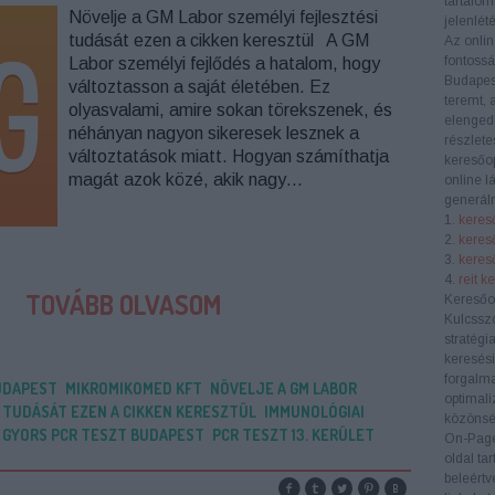
tartalom
Növelje a GM Labor személyi fejlesztési
jelenlété
tudását ezen a cikken keresztül A GM
Az onlin
fontoss
Labor személyi fejlődés a hatalom, hogy
Budapes
változtasson a saját életében. Ez
teremt, 
olyasvalami, amire sokan törekszenek, és
elengedh
néhányan nagyon sikeresek lesznek a
részlete
változtatások miatt. Hogyan számíthatja
keresőop
magát azok közé, akik nagy…
online l
generáln
1.
kereső
2.
keres
3.
kereső
4.
reit k
TOVÁBB OLVASOM
Keresőo
Kulcssz
stratégi
keresési
forgalma
UDAPEST
MIKROMIKOMED KFT
NÖVELJE A GM LABOR
optimali
 TUDÁSÁT EZEN A CIKKEN KERESZTÜL
IMMUNOLÓGIAI
közönség
GYORS PCR TESZT BUDAPEST
PCR TESZT 13. KERÜLET
On-Pag
oldal ta
beleértv