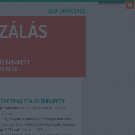
SEO TANÁCSADÓ
IZÁLÁS
ÁS BUDAPEST
ÁS BLOG
SŐOPTIMALIZÁLÁS BUDAPEST
ptimalizálás Budapest: Az Ön Kulcsa az
Sikerhez
meg, hogyan segíthet a keresőoptimalizálás
 szolgáltatás a kulcsszóelemzéssel, on-page
age SEO-val, technikai SEO-val,