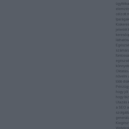
ügyfélka
elemzés
célzott 
Iparága
Kiskere
jelenlét
keresőop
láthatós
Egészs
számára 
fontossá
egészség
könnyeb
Oktatás
növelni 
több diá
Pénzüg
hogy jól
hogy biz
Utazás 
a SEO al
szolgált
generál
Kiegészí
Webdes