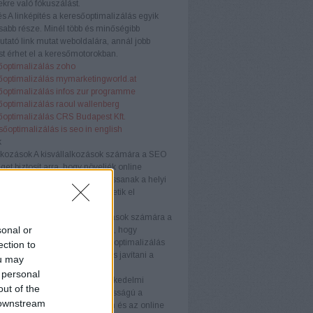
kre való fókuszálást.
és
A linképítés a keresőoptimalizálás egyik
sabb része. Minél több és minőségibb
tató link mutat weboldalára, annál jobb
t érhet el a keresőmotorokban.
őoptimalizálás zoho
őoptimalizálás mymarketingworld.at
őoptimalizálás infos zur programme
őoptimalizálás raoul wallenberg
őoptimalizálás CRS Budapest Kft.
sőoptimalizálás is seo in english
k
lkozások
A kisvállalkozások számára a SEO
get biztosít arra, hogy növeljék online
águkat és versenyelőnyhöz jussanak a helyi
Testreszabott stratégiákkal érhetik el
nségüket hatékonyan.
llalkozások
A középvállalkozások számára a
sonal or
ogó megközelítése szükséges, hogy
képesek maradjanak. A keresőoptimalizálás
ection to
velni az organikus forgalmat és javítani a
ou may
ós arányt.
 personal
kedelmi webhelyek
Az e-kereskedelmi
out of the
ek számára a SEO kulcsfontosságú a
 downstream
k láthatóságának növelésében és az online