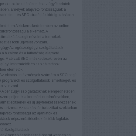
pcsolatok kezelésében és az ügyféladatok
ében, amelyek alapvető fontosságúak a
marketing- és SEO stratégiák kidolgozásában.
k
skedelem
A kiskereskedelemben az online
 kulcsfontosságú a sikerhez. A
timalizálás segít növelni a termékek
ágát és több ügyfelet vonzani.
égügy
Az egészségügyi szolgáltatások
a bizalom és a láthatóság alapvető
gú. A célzott SEO intézkedések révén az
ügyi információk és szolgáltatások
ben elérhetők.
Az oktatási intézmények számára a SEO segít
a programok és szolgáltatások ismertségét, és
kot vonzani.
y
A pénzügyi szolgáltatóknak elengedhetetlen,
 szerepeljenek a keresési eredményekben,
almat építsenek és új ügyfeleket szerezzenek.
és turizmus
Az utazási és turisztikai szektorban
apvető fontosságú az ajánlatok és
atások népszerűsítéséhez és több foglalás
ásához.
tő Szolgáltatások
ign
A vonzó és felhasználóbarát webdesign