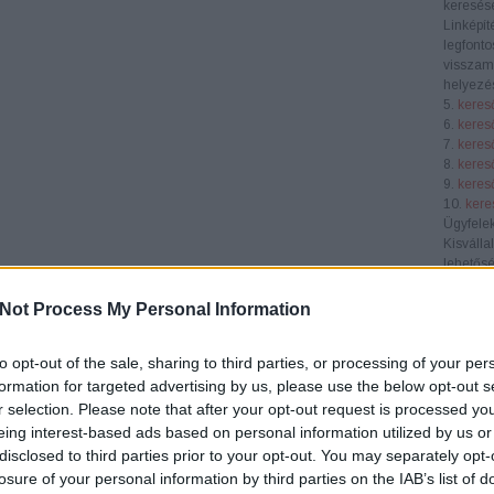
keresése
Linképít
legfonto
visszamu
helyezés
5.
keres
6.
keres
7.
keres
8.
keres
9.
keres
10.
kere
Ügyfele
Kisválla
lehetősé
láthatós
piacon. 
Not Process My Personal Information
célközö
Középvá
to opt-out of the sale, sharing to third parties, or processing of your per
SEO átf
verseny
formation for targeted advertising by us, please use the below opt-out s
segít nö
r selection. Please note that after your opt-out request is processed y
konverzi
eing interest-based ads based on personal information utilized by us or
E-keres
disclosed to third parties prior to your opt-out. You may separately opt-
webhely
losure of your personal information by third parties on the IAB’s list of
terméke