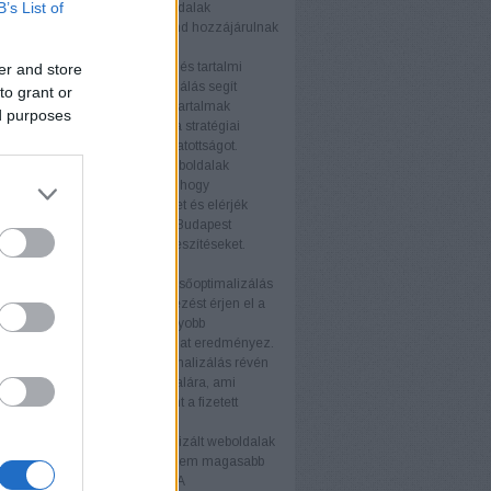
B’s List of
tés fellendítésében. A termékoldalak
zálása és a technikai SEO mind hozzájárulnak
elyezéshez.
s tartalmi webhelyek
A blogok és tartalmi
er and store
ek számára a keresőoptimalizálás segít
to grant or
az olvasói bázist és javítani a tartalmak
ed purposes
ségét. Az értékes tartalom és a stratégiai
vak használata növeli a látogatottságot.
i weboldalak
A nagyvállalati weboldalak
SEO stratégiákat igényelnek, hogy
an növeljék online jelenlétüket és elérjék
éljaikat. A keresőoptimalizálás Budapest
atás támogatja ezeket az erőfeszítéseket.
nyek
b keresőmotor rangsor
A keresőoptimalizálás
ogy weboldala magasabb helyezést érjen el a
torok találati listáján. Ez nagyobb
ágot és több organikus forgalmat eredményez.
ganikus forgalom
A keresőoptimalizálás révén
anikus látogató érkezik az oldalára, ami
ávon költséghatékonyabb, mint a fizetett
ek.
iós arány növelése
Az optimalizált weboldalak
 több látogatót vonzanak, hanem magasabb
ós arányt is eredményeznek. A