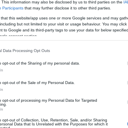
. This information may also be disclosed by us to third parties on the
IA
értékesí
optimali
Participants
that may further disclose it to other third parties.
a jobb h
Blogok é
 that this website/app uses one or more Google services and may gath
webhely
including but not limited to your visit or usage behaviour. You may click 
növelni 
 to Google and its third-party tags to use your data for below specifi
elérhető
ogle consent section.
kulcssza
Vállalat
komplex 
l Data Processing Opt Outs
hatékony
üzleti c
o opt-out of the Sharing of my personal data.
szolgált
Eredmé
In
Magasab
célja, h
o opt-out of the Sale of my Personal Data.
keresőmo
In
láthatós
Több or
több org
to opt-out of processing my Personal Data for Targeted
ing.
hosszú t
In
hirdetés
Konverz
o opt-out of Collection, Use, Retention, Sale, and/or Sharing
nemcsak
ersonal Data that Is Unrelated with the Purposes for which it
konverzi
lected.