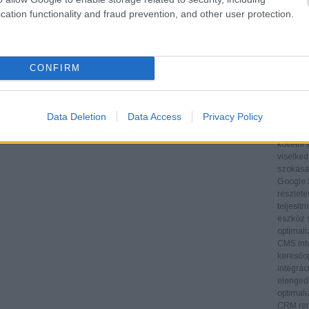
Tartalom
cation functionality and fraud prevention, and other user protection.
folyamat
hogy az
látogat
Technol
CONFIRM
SEO-esz
eszközök
adatoka
támogatj
Data Deletion
Data Access
Privacy Policy
végrehaj
Google A
követni 
viselked
szokásai
Google 
részlete
teljesít
eszköz s
optimali
CMS inte
keresőop
integrác
elengedh
optimali
CRM ren