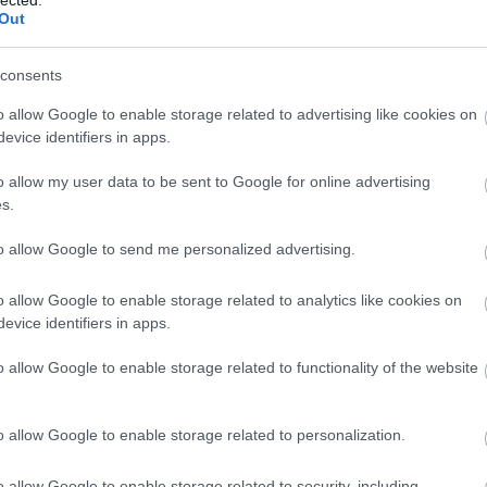
felhaszn
Out
hozzájár
Javított
SEO javí
consents
hosszabb
visszafo
o allow Google to enable storage related to advertising like cookies on
Módsze
evice identifiers in apps.
SEO-aud
weboldal
o allow my user data to be sent to Google for online advertising
javítand
s.
javításo
teljesít
Verseny
to allow Google to send me personalized advertising.
nyújt a 
informác
o allow Google to enable storage related to analytics like cookies on
stratégi
evice identifiers in apps.
Backlin
megvizsg
és menny
o allow Google to enable storage related to functionality of the website
oldal hi
Technika
biztosít
o allow Google to enable storage related to personalization.
szempont
magában 
kialakít
o allow Google to enable storage related to security, including