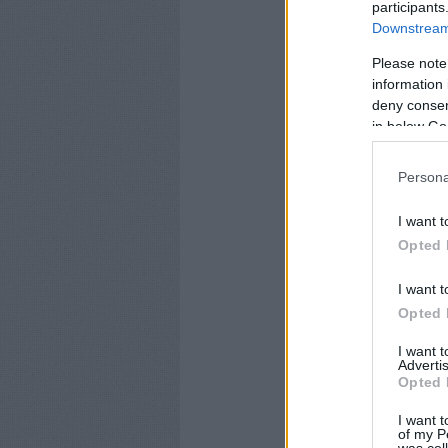
participants
Downstream 
Please note
information 
deny consent
in below Go
Persona
I want t
Opted 
I want t
Opted 
I want 
Advertis
Opted 
I want t
of my P
was col