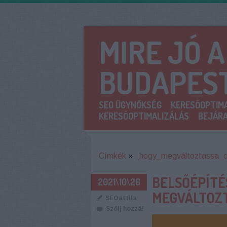
MIRE JÓ 
BUDAPES
SEO ÜGYNÖKSÉG
KERESŐOPTIMA
KERESŐOPTIMALIZÁLÁS
BEJÁRA
Címkék
»
_hogy_megváltoztassa_o
BELSŐÉPÍTÉ
2021\10\26
MEGVÁLTOZT
SEOattila
Szólj hozzá!