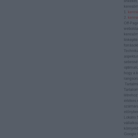
linkeket
keresőm
1.
kereső
2.
keres
Off-Pag
weboldal
keresőm
linképít
források
Technik
aspektus
sebesség
optimali
hogy a k
rangsoro
Tartalmi
Tartalom
létrehoz
értékes 
számára
előnyben
Lokális
vállalko
környékb
Google M