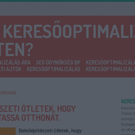
A KERESŐOPTIMAL
TEN?
LIZÁLÁS ÁRA
SEO ÜGYNÖKSÉG BP
KERESŐOPTIMALIZÁL
TI AJTÓK
KERESŐOPTIMALIZÁLÁS
KERESŐOPTIMALIZÁL
tthonát.
KERE
SZETI ÖTLETEK, HOGY
Keresőo
Online 
ASSA OTTHONÁT.
Ismerje 
Budapest
és off-p
Belsőépítészeti ötletek, hogy