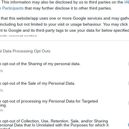
. This information may also be disclosed by us to third parties on the
IA
értékesí
optimali
Participants
that may further disclose it to other third parties.
a jobb h
Blogok é
 that this website/app uses one or more Google services and may gath
webhely
including but not limited to your visit or usage behaviour. You may click 
növelni 
 to Google and its third-party tags to use your data for below specifi
elérhető
ogle consent section.
kulcssza
Vállalat
komplex 
l Data Processing Opt Outs
hatékony
üzleti c
o opt-out of the Sharing of my personal data.
szolgált
Eredmé
In
Magasab
célja, h
o opt-out of the Sale of my Personal Data.
keresőmo
In
láthatós
Több or
több org
to opt-out of processing my Personal Data for Targeted
ing.
hosszú t
In
hirdetés
Konverz
o opt-out of Collection, Use, Retention, Sale, and/or Sharing
nemcsak
ersonal Data that Is Unrelated with the Purposes for which it
konverzi
lected.