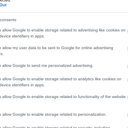
felhaszn
Out
hozzájár
Javított
SEO javí
consents
hosszabb
visszafo
o allow Google to enable storage related to advertising like cookies on
Módsze
evice identifiers in apps.
SEO-aud
weboldal
o allow my user data to be sent to Google for online advertising
javítand
s.
javításo
teljesít
Verseny
to allow Google to send me personalized advertising.
nyújt a 
informác
o allow Google to enable storage related to analytics like cookies on
stratégi
evice identifiers in apps.
Backlin
megvizsg
és menny
o allow Google to enable storage related to functionality of the website
oldal hi
Technika
biztosít
o allow Google to enable storage related to personalization.
szempont
magában 
kialakít
o allow Google to enable storage related to security, including