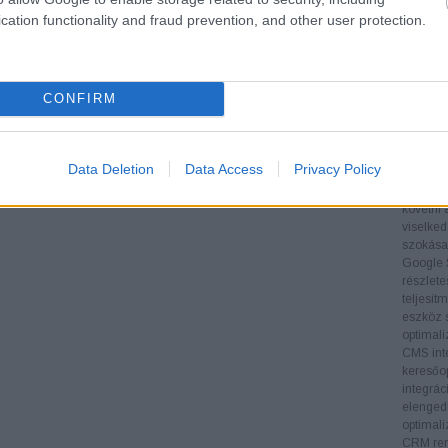
Tartalom
cation functionality and fraud prevention, and other user protection.
folyamat
hogy az
látogat
Technol
CONFIRM
SEO-esz
eszközök
adatoka
támogatj
Data Deletion
Data Access
Privacy Policy
végrehaj
Google A
követni 
viselked
szokásai
Google 
részlete
teljesít
eszköz s
optimali
CMS inte
keresőop
integrác
elengedh
optimali
CRM ren