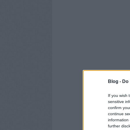
Blog -
Do 
If you wish 
sensitive in
confirm you
continue se
information 
further disc