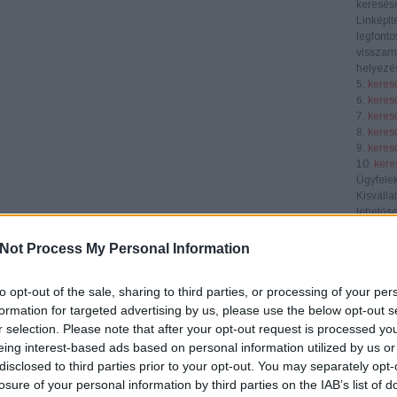
keresése
Linképít
legfonto
visszamu
helyezés
5.
keres
6.
keres
7.
keres
8.
keres
9.
keres
10.
kere
Ügyfele
Kisválla
lehetősé
láthatós
piacon. 
Not Process My Personal Information
célközö
Középvá
to opt-out of the sale, sharing to third parties, or processing of your per
SEO átf
verseny
formation for targeted advertising by us, please use the below opt-out s
segít nö
r selection. Please note that after your opt-out request is processed y
konverzi
eing interest-based ads based on personal information utilized by us or
E-keres
disclosed to third parties prior to your opt-out. You may separately opt-
webhely
losure of your personal information by third parties on the IAB’s list of
terméke