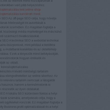
. Ezek az elemek mind hozzájárulnak a
otorokban való jobb helyezéshez.
optimalizálás test online shop
őoptimalizálás karcsiroth medi
e SEO
Az off-page SEO célja, hogy növelje
ának hitelességét és autoritását a
otorok szemében. Ez magában foglalja a
ést, közösségi média marketinget és más külső
ból származó hivatkozásokat.
ai SEO
A technikai SEO a weboldal technikai
aira összpontosít, mint például a betöltési
, a mobilbarát kialakítás és az oldaltérkép
zálása. Ezek a tényezők mind befolyásolják,
eresőmotorok hogyan értékelik és
lják az oldalt.
 keresőoptimalizálás
készítés
A kiváló minőségű tartalom
ása elengedhetetlen az online sikerhez. Az
és releváns tartalom nemcsak a látogatók
 hasznos, hanem a keresőmotorok is
 részesítik az ilyen oldalakat.
 SEO
A lokális SEO különösen fontos a helyi
zások számára, amelyeknek célja, hogy a
eli ügyfeleket vonzzák. Ez magában foglalja a
y Business profil optimalizálását és a helyi