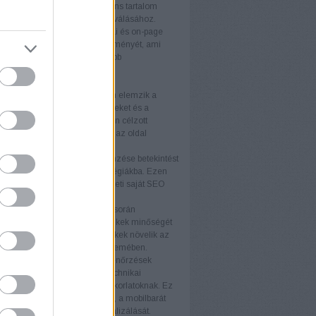
álóbarát kialakítás és a releváns tartalom
ulnak a látogatók vásárlókká válásához.
 felhasználói élmény
A technikai és on-page
tja a weboldal felhasználói élményét, ami
 látogatási időt és alacsonyabb
rdulási arányt eredményez.
rek
itok
Az SEO-auditok átfogóan elemzik a
 állapotát, feltárva az erősségeket és a
ó területeket. Az auditok alapján célzott
kat végezhet, amelyek növelik az oldal
ményét.
elemzés
A versenytársak elemzése betekintést
piaci trendekbe és sikeres stratégiákba. Ezen
iók felhasználásával fejlesztheti saját SEO
áját és versenyelőnyhöz juthat.
k elemzés
A backlink elemzés során
áljuk a weboldalra mutató linkek minőségét
iségét. A kiváló minőségű linkek növelik az
telességét a keresőmotorok szemében.
i ellenőrzések
A technikai ellenőrzések
ják, hogy a weboldal minden technikai
ja megfeleljen a legjobb gyakorlatoknak. Ez
foglalja a betöltési sebesség, a mobilbarát
ás és az indexelhetőség optimalizálását.