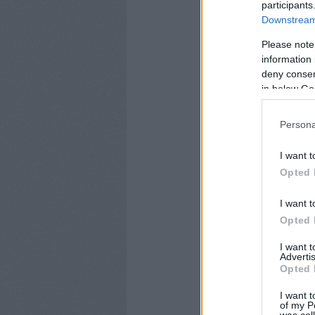
participants
Downstream 
Please note
information 
deny consent
in below Go
Persona
I want t
Opted 
I want t
Opted 
I want 
Advertis
Opted 
I want t
of my P
was col