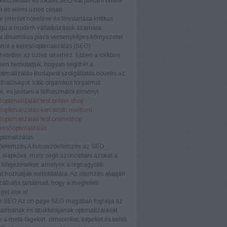
készítéssel és lokális SEO-val javítani online
t és elérni üzleti céljait.
e jelenlét növelése és fenntartása kritikus
ágú a modern vállalkozások számára.
t dinamikus piaca versenyképes környezetet
ahol a keresőoptimalizálás (SEO)
etetlen az üzleti sikerhez. Ebben a cikkben
sen bemutatjuk, hogyan segíthet a
timalizálás Budapest szolgáltatás növelni az
áthatóságot, több organikus forgalmat
i, és javítani a felhasználói élményt.
optimalizálás test online shop
őoptimalizálás karcsiroth medium
optimalizálás test onlineshop
eresőoptimalitálás
ptimalizálás
óelemzés
A kulcsszóelemzés az SEO
a alapköve, mely segít azonosítani azokat a
 kifejezéseket, amelyek a legnagyobb
t hozhatják weboldalára. Az elemzés alapján
zálhatja tartalmait, hogy a megfelelő
et érje el.
e SEO
Az on-page SEO magában foglalja az
rtalmának és struktúrájának optimalizálását,
e a meta-tageket, címsorokat, képeket és belső