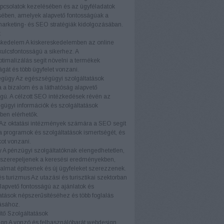
pcsolatok kezelésében és az ügyféladatok
ében, amelyek alapvető fontosságúak a
marketing- és SEO stratégiák kidolgozásában.
k
skedelem
A kiskereskedelemben az online
 kulcsfontosságú a sikerhez. A
timalizálás segít növelni a termékek
ágát és több ügyfelet vonzani.
égügy
Az egészségügyi szolgáltatások
a bizalom és a láthatóság alapvető
gú. A célzott SEO intézkedések révén az
ügyi információk és szolgáltatások
ben elérhetők.
Az oktatási intézmények számára a SEO segít
a programok és szolgáltatások ismertségét, és
kot vonzani.
y
A pénzügyi szolgáltatóknak elengedhetetlen,
 szerepeljenek a keresési eredményekben,
almat építsenek és új ügyfeleket szerezzenek.
és turizmus
Az utazási és turisztikai szektorban
apvető fontosságú az ajánlatok és
atások népszerűsítéséhez és több foglalás
ásához.
tő Szolgáltatások
ign
A vonzó és felhasználóbarát webdesign