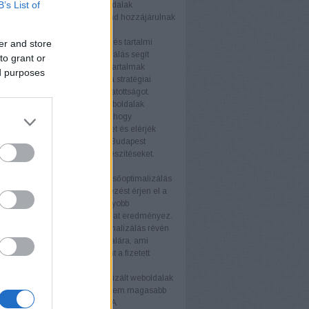
B’s List of
tés fellendítésében. A termékoldalak
zálása és a technikai SEO mind hozzájárulnak
elyezéshez.
s tartalmi webhelyek
A blogok és tartalmi
er and store
ek számára a keresőoptimalizálás segít
to grant or
az olvasói bázist és javítani a tartalmak
ed purposes
ségét. Az értékes tartalom és a stratégiai
vak használata növeli a látogatottságot.
i weboldalak
A nagyvállalati weboldalak
SEO stratégiákat igényelnek, hogy
an növeljék online jelenlétüket és elérjék
éljaikat. A keresőoptimalizálás Budapest
atás támogatja ezeket az erőfeszítéseket.
nyek
b keresőmotor rangsor
A keresőoptimalizálás
ogy weboldala magasabb helyezést érjen el a
torok találati listáján. Ez nagyobb
ágot és több organikus forgalmat eredményez.
ganikus forgalom
A keresőoptimalizálás révén
anikus látogató érkezik az oldalára, ami
ávon költséghatékonyabb, mint a fizetett
ek.
iós arány növelése
Az optimalizált weboldalak
 több látogatót vonzanak, hanem magasabb
ós arányt is eredményeznek. A