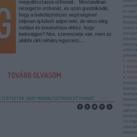
tartalom
megváltoztassa otthonát. Mostanában
jelenlété
nézegette otthonát, és azon gondolkodik,
Az onlin
hogy a belsőépítészet segítségével
fontoss
teljesen új külsőt adjon neki, de nincs elég
Budapes
tudása és kreativitása ahhoz, hogy
teremt, 
elengedh
belevágjon? Nos, szerencséje van, mert az
részlete
alábbi cikk néhány egyszerű,…
keresőop
online l
generáln
1.
kereső
2.
keres
3.
kereső
TOVÁBB OLVASOM
4.
reit k
Keresőo
Kulcssz
stratégi
ETI ÖTLETEK
HOGY MEGVÁLTOZTASSA OTTHONÁT.
keresési
forgalma
optimali
közönség
On-Pag
oldal ta
beleértv