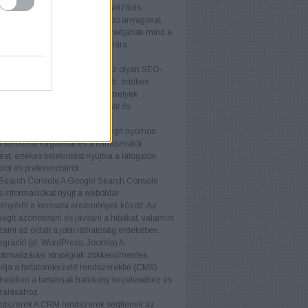
optimalizálás
A tartalomoptimalizálás
osan javítja az oldalon található anyagokat,
ok relevánsak és vonzóak maradjanak mind a
ók, mind a keresőmotorok számára.
ógiák
közök (pl. Ahrefs, SEMrush)
Az olyan SEO-
, mint az Ahrefs és a SEMrush, értékes
t és elemzéseket nyújtanak, amelyek
ák a SEO stratégiák kialakítását és
tását.
nalytics
A Google Analytics segít nyomon
a weboldal forgalmát és a felhasználói
ést, értékes betekintést nyújtva a látogatók
ról és preferenciáiról.
Search Console
A Google Search Console
s információkat nyújt a weboldal
ményéről a keresési eredmények között. Az
egít azonosítani és javítani a hibákat, valamint
zálni az oldalt a jobb láthatóság érdekében.
gráció (pl. WordPress, Joomla)
A
timalizálási stratégiák zökkenőmentes
iója a tartalomkezelő rendszerekbe (CMS)
etetlen a tartalmak hatékony kezeléséhez és
zálásához.
dszerek
A CRM rendszerek segítenek az