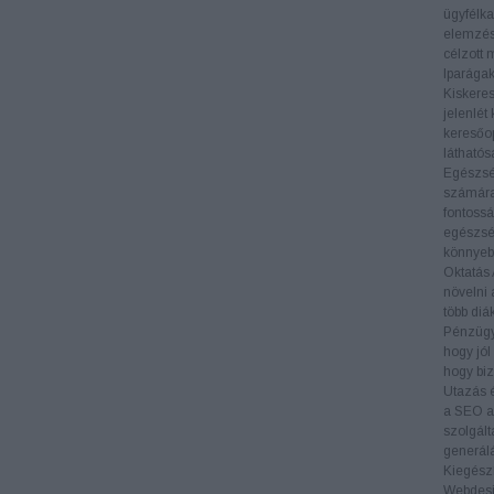
ügyfélka
elemzés
célzott 
Iparága
Kiskere
jelenlét
keresőop
láthatós
Egészs
számára 
fontossá
egészség
könnyeb
Oktatás
növelni 
több diá
Pénzüg
hogy jól
hogy biz
Utazás 
a SEO al
szolgált
generál
Kiegészí
Webdes