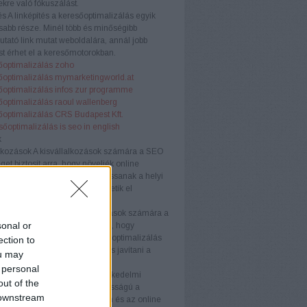
kre való fókuszálást.
és
A linképítés a keresőoptimalizálás egyik
sabb része. Minél több és minőségibb
tató link mutat weboldalára, annál jobb
t érhet el a keresőmotorokban.
őoptimalizálás zoho
őoptimalizálás mymarketingworld.at
őoptimalizálás infos zur programme
őoptimalizálás raoul wallenberg
őoptimalizálás CRS Budapest Kft.
sőoptimalizálás is seo in english
k
lkozások
A kisvállalkozások számára a SEO
get biztosít arra, hogy növeljék online
águkat és versenyelőnyhöz jussanak a helyi
Testreszabott stratégiákkal érhetik el
nségüket hatékonyan.
llalkozások
A középvállalkozások számára a
sonal or
ogó megközelítése szükséges, hogy
képesek maradjanak. A keresőoptimalizálás
ection to
velni az organikus forgalmat és javítani a
ou may
ós arányt.
 personal
kedelmi webhelyek
Az e-kereskedelmi
out of the
ek számára a SEO kulcsfontosságú a
 downstream
k láthatóságának növelésében és az online