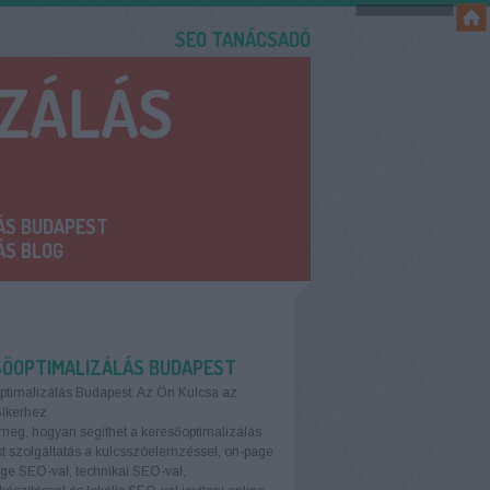
SEO TANÁCSADÓ
IZÁLÁS
ÁS BUDAPEST
ÁS BLOG
SŐOPTIMALIZÁLÁS BUDAPEST
ptimalizálás Budapest: Az Ön Kulcsa az
Sikerhez
meg, hogyan segíthet a keresőoptimalizálás
 szolgáltatás a kulcsszóelemzéssel, on-page
age SEO-val, technikai SEO-val,