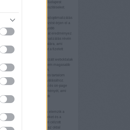
éljaikat. A keresőoptimalizálás Budapest
atás támogatja ezeket az erőfeszítéseket.
nyek
b keresőmotor rangsor
A keresőoptimalizálás
ogy weboldala magasabb helyezést érjen el a
torok találati listáján. Ez nagyobb
ágot és több organikus forgalmat eredményez.
ganikus forgalom
A keresőoptimalizálás révén
anikus látogató érkezik az oldalára, ami
ávon költséghatékonyabb, mint a fizetett
ek.
iós arány növelése
Az optimalizált weboldalak
 több látogatót vonzanak, hanem magasabb
ós arányt is eredményeznek. A
álóbarát kialakítás és a releváns tartalom
ulnak a látogatók vásárlókká válásához.
 felhasználói élmény
A technikai és on-page
tja a weboldal felhasználói élményét, ami
 látogatási időt és alacsonyabb
rdulási arányt eredményez.
rek
itok
Az SEO-auditok átfogóan elemzik a
 állapotát, feltárva az erősségeket és a
ó területeket. Az auditok alapján célzott
kat végezhet, amelyek növelik az oldal