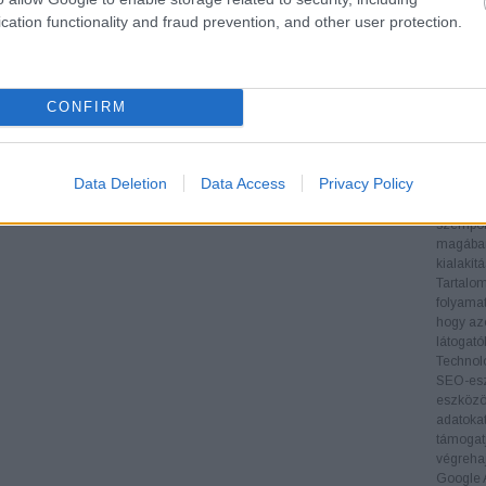
teljesít
cation functionality and fraud prevention, and other user protection.
Verseny
nyújt a 
informác
stratégi
CONFIRM
Backlin
megvizsg
és menny
oldal hi
Data Deletion
Data Access
Privacy Policy
Technika
biztosít
szempont
magában 
kialakít
Tartalom
folyamat
hogy az
látogat
Technol
SEO-esz
eszközök
adatoka
támogatj
végrehaj
Google A