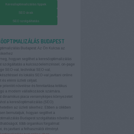
Keresőoptimalizálás tippek
SEO árak
SEO szolgáltatás
SŐOPTIMALIZÁLÁS BUDAPEST
ptimalizálás Budapest: Az Ön Kulcsa az
Sikerhez
meg, hogyan segíthet a keresőoptimalizálás
 szolgáltatás a kulcsszóelemzéssel, on-page
age SEO-val, technikai SEO-val,
készítéssel és lokális SEO-val javítani online
t és elérni üzleti céljait.
e jelenlét növelése és fenntartása kritikus
ágú a modern vállalkozások számára.
t dinamikus piaca versenyképes környezetet
ahol a keresőoptimalizálás (SEO)
etetlen az üzleti sikerhez. Ebben a cikkben
sen bemutatjuk, hogyan segíthet a
timalizálás Budapest szolgáltatás növelni az
áthatóságot, több organikus forgalmat
i, és javítani a felhasználói élményt.