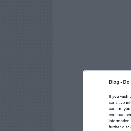
Blog -
Do 
If you wish 
sensitive in
confirm you
continue se
information 
further disc