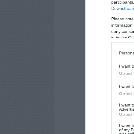
participants
Downstream 
Please note
information 
deny consent
in below Go
Persona
I want t
Opted 
I want t
Opted 
I want 
Advertis
Opted 
I want t
of my P
was col