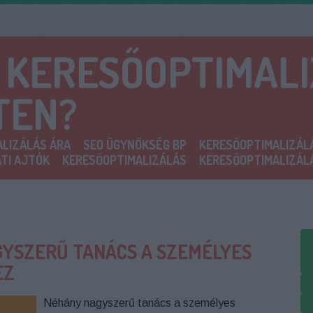
A KERESŐOPTIMAL
TEN?
LIZÁLÁS ÁRA
SEO ÜGYNÖKSÉG BP
KERESŐOPTIMALIZÁL
TI AJTÓK
KERESŐOPTIMALIZÁLÁS
KERESŐOPTIMALIZÁL
YSZERŰ TANÁCS A SZEMÉLYES
EZ
Néhány nagyszerű tanács a személyes