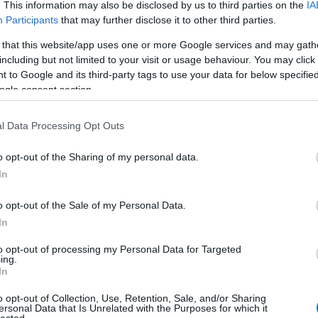
Ügyfele
. This information may also be disclosed by us to third parties on the
IA
Kisválla
Participants
that may further disclose it to other third parties.
lehetősé
láthatós
 that this website/app uses one or more Google services and may gath
piacon. 
including but not limited to your visit or usage behaviour. You may click 
célközö
 to Google and its third-party tags to use your data for below specifi
Középvá
ogle consent section.
SEO átf
verseny
segít nö
l Data Processing Opt Outs
konverzi
E-keres
o opt-out of the Sharing of my personal data.
webhely
terméke
In
értékesí
optimali
o opt-out of the Sale of my Personal Data.
a jobb h
Blogok é
In
webhely
növelni 
to opt-out of processing my Personal Data for Targeted
ing.
elérhető
In
kulcssza
Vállalat
o opt-out of Collection, Use, Retention, Sale, and/or Sharing
komplex 
ersonal Data that Is Unrelated with the Purposes for which it
hatékony
lected.