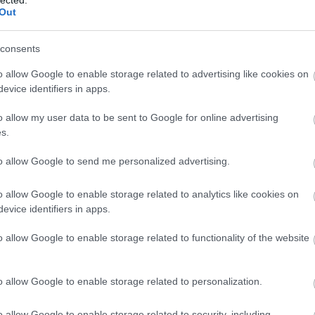
üzleti c
Out
szolgált
Eredmé
Magasab
consents
célja, h
keresőmo
o allow Google to enable storage related to advertising like cookies on
láthatós
evice identifiers in apps.
Több or
több org
o allow my user data to be sent to Google for online advertising
hosszú t
s.
hirdetés
Konverz
nemcsak
to allow Google to send me personalized advertising.
konverzi
felhaszn
o allow Google to enable storage related to analytics like cookies on
hozzájár
Javított
evice identifiers in apps.
SEO javí
hosszabb
o allow Google to enable storage related to functionality of the website
visszafo
Módsze
SEO-aud
o allow Google to enable storage related to personalization.
weboldal
javítand
javításo
o allow Google to enable storage related to security, including