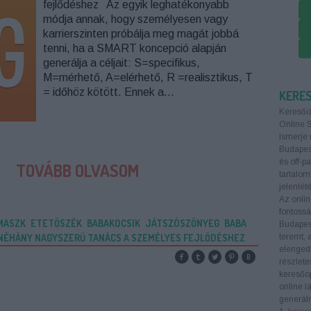
fejlődéshez Az egyik leghatékonyabb
módja annak, hogy személyesen vagy
karrierszinten próbálja meg magát jobbá
tenni, ha a SMART koncepció alapján
generálja a céljait: S=specifikus,
M=mérhető, A=elérhető, R =realisztikus, T
= időhöz kötött. Ennek a…
KERE
Keresőo
Online 
Ismerje 
Budapest
és off-p
TOVÁBB OLVASOM
tartalom
jelenlété
Az onlin
fontoss
MASZK
ETETŐSZÉK
BABAKOCSIK
JÁTSZÓSZŐNYEG
BABA
Budapes
NÉHÁNY NAGYSZERŰ TANÁCS A SZEMÉLYES FEJLŐDÉSHEZ
teremt, 
elengedh
részlete
keresőop
online l
generáln