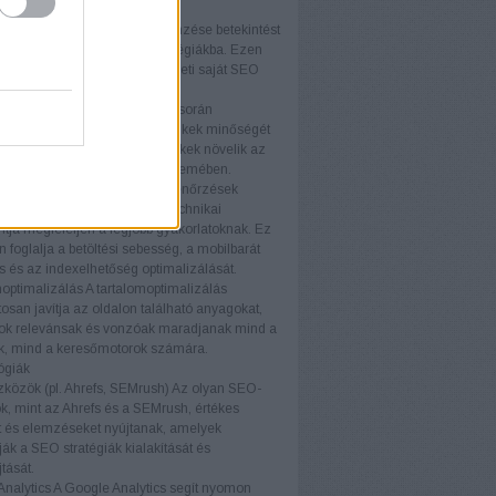
ményét.
elemzés
A versenytársak elemzése betekintést
piaci trendekbe és sikeres stratégiákba. Ezen
iók felhasználásával fejlesztheti saját SEO
áját és versenyelőnyhöz juthat.
k elemzés
A backlink elemzés során
áljuk a weboldalra mutató linkek minőségét
iségét. A kiváló minőségű linkek növelik az
telességét a keresőmotorok szemében.
i ellenőrzések
A technikai ellenőrzések
ják, hogy a weboldal minden technikai
ja megfeleljen a legjobb gyakorlatoknak. Ez
foglalja a betöltési sebesség, a mobilbarát
ás és az indexelhetőség optimalizálását.
optimalizálás
A tartalomoptimalizálás
osan javítja az oldalon található anyagokat,
ok relevánsak és vonzóak maradjanak mind a
ók, mind a keresőmotorok számára.
ógiák
közök (pl. Ahrefs, SEMrush)
Az olyan SEO-
, mint az Ahrefs és a SEMrush, értékes
t és elemzéseket nyújtanak, amelyek
ák a SEO stratégiák kialakítását és
tását.
nalytics
A Google Analytics segít nyomon