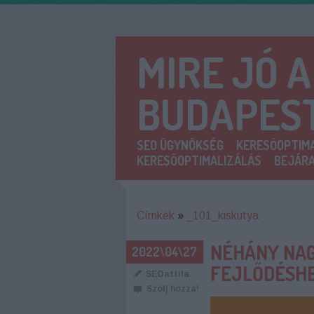
MIRE JÓ 
BUDAPES
SEO ÜGYNÖKSÉG
KERESŐOPTIMA
KERESŐOPTIMALIZÁLÁS
BEJÁRA
Címkék
»
_101_kiskutya
NÉHÁNY NAG
2022\04\27
FEJLŐDÉSH
SEOattila
Szólj hozzá!