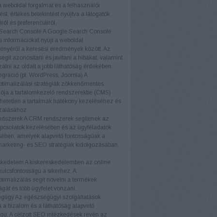
a weboldal forgalmát és a felhasználói
ést, értékes betekintést nyújtva a látogatók
ról és preferenciáiról.
Search Console
A Google Search Console
s információkat nyújt a weboldal
ményéről a keresési eredmények között. Az
egít azonosítani és javítani a hibákat, valamint
zálni az oldalt a jobb láthatóság érdekében.
gráció (pl. WordPress, Joomla)
A
timalizálási stratégiák zökkenőmentes
iója a tartalomkezelő rendszerekbe (CMS)
etetlen a tartalmak hatékony kezeléséhez és
zálásához.
dszerek
A CRM rendszerek segítenek az
pcsolatok kezelésében és az ügyféladatok
ében, amelyek alapvető fontosságúak a
marketing- és SEO stratégiák kidolgozásában.
k
skedelem
A kiskereskedelemben az online
 kulcsfontosságú a sikerhez. A
timalizálás segít növelni a termékek
ágát és több ügyfelet vonzani.
égügy
Az egészségügyi szolgáltatások
a bizalom és a láthatóság alapvető
gú. A célzott SEO intézkedések révén az