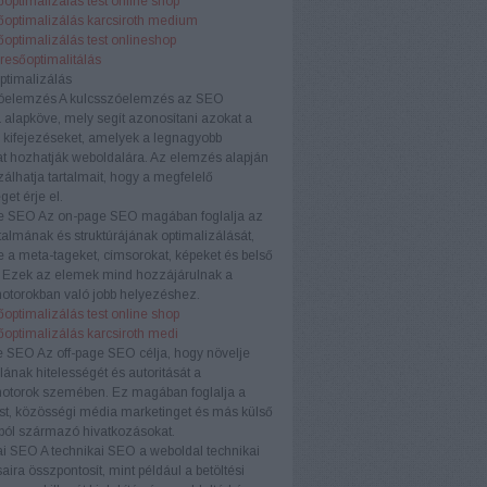
optimalizálás test online shop
őoptimalizálás karcsiroth medium
optimalizálás test onlineshop
eresőoptimalitálás
ptimalizálás
óelemzés
A kulcsszóelemzés az SEO
a alapköve, mely segít azonosítani azokat a
 kifejezéseket, amelyek a legnagyobb
t hozhatják weboldalára. Az elemzés alapján
zálhatja tartalmait, hogy a megfelelő
et érje el.
e SEO
Az on-page SEO magában foglalja az
rtalmának és struktúrájának optimalizálását,
e a meta-tageket, címsorokat, képeket és belső
. Ezek az elemek mind hozzájárulnak a
otorokban való jobb helyezéshez.
optimalizálás test online shop
őoptimalizálás karcsiroth medi
e SEO
Az off-page SEO célja, hogy növelje
ának hitelességét és autoritását a
otorok szemében. Ez magában foglalja a
ést, közösségi média marketinget és más külső
ból származó hivatkozásokat.
ai SEO
A technikai SEO a weboldal technikai
aira összpontosít, mint például a betöltési