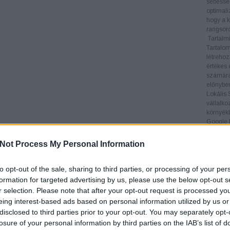
sebesség
optimali
hogy a k
rangsoro
Tartalmi
Tartalom
létrehoz
értékes 
számára
előnyben
Lokális
vállalko
környékb
Google M
keresése
Linképít
Not Process My Personal Information
legfonto
visszamu
helyezés
to opt-out of the sale, sharing to third parties, or processing of your per
5.
keres
formation for targeted advertising by us, please use the below opt-out s
6.
keres
r selection. Please note that after your opt-out request is processed y
7.
keres
eing interest-based ads based on personal information utilized by us or
8.
keres
disclosed to third parties prior to your opt-out. You may separately opt-
9.
keres
losure of your personal information by third parties on the IAB’s list of
10.
kere