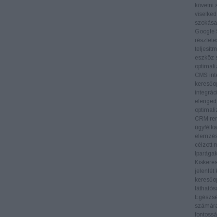
követni 
viselked
szokásai
Google 
részlete
teljesít
eszköz s
optimali
CMS inte
keresőop
integrác
elengedh
optimali
CRM ren
ügyfélka
elemzés
célzott 
Iparága
Kiskere
jelenlét
keresőop
láthatós
Egészs
számára 
fontossá