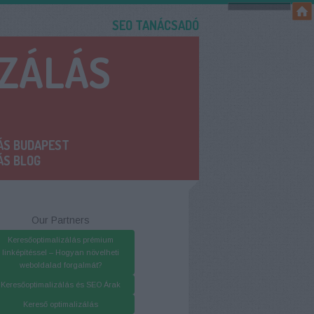
SEO TANÁCSADÓ
IZÁLÁS
ÁS BUDAPEST
ÁS BLOG
Our Partners
Keresőoptimalizálás prémium
linképítéssel – Hogyan növelheti
weboldalad forgalmát?
Keresőoptimalizálás és SEO Árak
Kereső optimalizálás