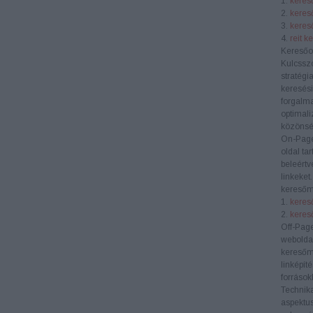
1.
kereső
2.
keres
3.
kereső
4.
reit k
Keresőo
Kulcssz
stratégi
keresési
forgalma
optimali
közönség
On-Pag
oldal ta
beleértv
linkeket
keresőm
1.
kereső
2.
keres
Off-Pag
weboldal
keresőm
linképít
források
Technik
aspektus