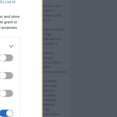
k
B’s List of
lkozások
A kisvállalkozások számára a SEO
get biztosít arra, hogy növeljék online
águkat és versenyelőnyhöz jussanak a helyi
er and store
Testreszabott stratégiákkal érhetik el
to grant or
nségüket hatékonyan.
ed purposes
llalkozások
A középvállalkozások számára a
ogó megközelítése szükséges, hogy
képesek maradjanak. A keresőoptimalizálás
velni az organikus forgalmat és javítani a
ós arányt.
kedelmi webhelyek
Az e-kereskedelmi
ek számára a SEO kulcsfontosságú a
k láthatóságának növelésében és az online
tés fellendítésében. A termékoldalak
zálása és a technikai SEO mind hozzájárulnak
elyezéshez.
s tartalmi webhelyek
A blogok és tartalmi
ek számára a keresőoptimalizálás segít
az olvasói bázist és javítani a tartalmak
ségét. Az értékes tartalom és a stratégiai
vak használata növeli a látogatottságot.
i weboldalak
A nagyvállalati weboldalak
SEO stratégiákat igényelnek, hogy
an növeljék online jelenlétüket és elérjék