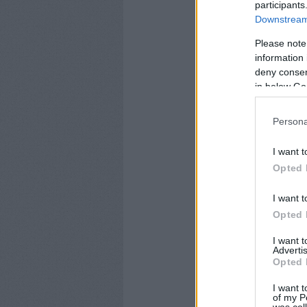
participants
Downstream 
Please note
information 
deny consent
in below Go
Persona
I want t
Opted 
I want t
Opted 
I want 
Advertis
Opted 
I want t
of my P
was col