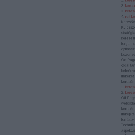
1.
kereső
2.
keres
3.
kereső
4.
reit k
Keresőo
Kulcssz
stratégi
keresési
forgalma
optimali
közönség
On-Pag
oldal ta
beleértv
linkeket
keresőm
1.
kereső
2.
keres
Off-Pag
weboldal
keresőm
linképít
források
Technik
aspektus