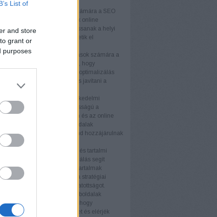
k
B’s List of
lkozások
A kisvállalkozások számára a SEO
get biztosít arra, hogy növeljék online
águkat és versenyelőnyhöz jussanak a helyi
er and store
Testreszabott stratégiákkal érhetik el
to grant or
nségüket hatékonyan.
ed purposes
llalkozások
A középvállalkozások számára a
ogó megközelítése szükséges, hogy
képesek maradjanak. A keresőoptimalizálás
velni az organikus forgalmat és javítani a
ós arányt.
kedelmi webhelyek
Az e-kereskedelmi
ek számára a SEO kulcsfontosságú a
k láthatóságának növelésében és az online
tés fellendítésében. A termékoldalak
zálása és a technikai SEO mind hozzájárulnak
elyezéshez.
s tartalmi webhelyek
A blogok és tartalmi
ek számára a keresőoptimalizálás segít
az olvasói bázist és javítani a tartalmak
ségét. Az értékes tartalom és a stratégiai
vak használata növeli a látogatottságot.
i weboldalak
A nagyvállalati weboldalak
SEO stratégiákat igényelnek, hogy
an növeljék online jelenlétüket és elérjék