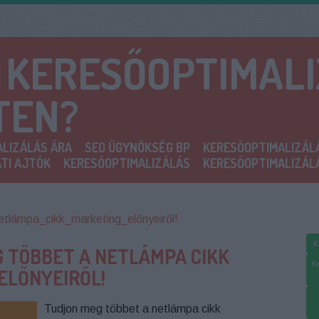
A KERESŐOPTIMAL
TEN?
LIZÁLÁS ÁRA
SEO ÜGYNÖKSÉG BP
KERESŐOPTIMALIZÁL
TI AJTÓK
KERESŐOPTIMALIZÁLÁS
KERESŐOPTIMALIZÁL
lámpa_cikk_marketing_előnyeiről!
K
 TÖBBET A NETLÁMPA CIKK
K
ELŐNYEIRŐL!
Tudjon meg többet a netlámpa cikk