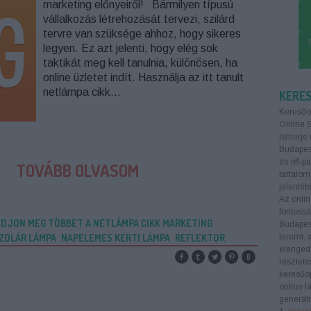
marketing előnyeiről! Bármilyen típusú
vállalkozás létrehozását tervezi, szilárd
tervre van szüksége ahhoz, hogy sikeres
legyen. Ez azt jelenti, hogy elég sok
taktikát meg kell tanulnia, különösen, ha
SE
online üzletet indít. Használja az itt tanult
netlámpa cikk…
KERE
Keresőo
Online 
Ismerje 
Budapest
és off-p
TOVÁBB OLVASOM
tartalom
jelenlété
Az onlin
fontoss
DJON MEG TÖBBET A NETLÁMPA CIKK MARKETING
Budapes
ZOLÁR LÁMPA
NAPELEMES KERTI LÁMPA
REFLEKTOR
teremt, 
elengedh
részlete
keresőop
online l
generáln