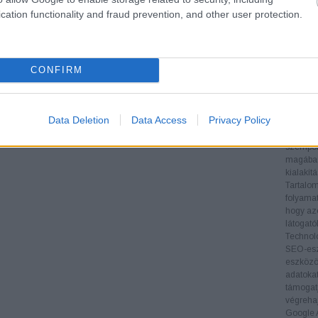
teljesít
cation functionality and fraud prevention, and other user protection.
Verseny
nyújt a 
informác
stratégi
CONFIRM
Backlin
megvizsg
és menny
oldal hi
Data Deletion
Data Access
Privacy Policy
Technika
biztosít
szempont
magában 
kialakít
Tartalom
folyamat
hogy az
látogat
Technol
SEO-esz
eszközök
adatoka
támogatj
végrehaj
Google A