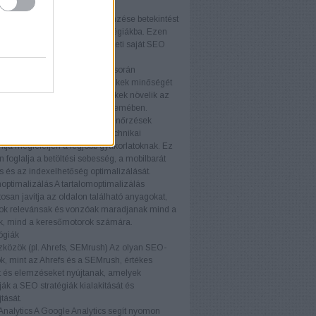
ményét.
elemzés
A versenytársak elemzése betekintést
piaci trendekbe és sikeres stratégiákba. Ezen
iók felhasználásával fejlesztheti saját SEO
áját és versenyelőnyhöz juthat.
k elemzés
A backlink elemzés során
áljuk a weboldalra mutató linkek minőségét
iségét. A kiváló minőségű linkek növelik az
telességét a keresőmotorok szemében.
i ellenőrzések
A technikai ellenőrzések
ják, hogy a weboldal minden technikai
ja megfeleljen a legjobb gyakorlatoknak. Ez
foglalja a betöltési sebesség, a mobilbarát
ás és az indexelhetőség optimalizálását.
optimalizálás
A tartalomoptimalizálás
osan javítja az oldalon található anyagokat,
ok relevánsak és vonzóak maradjanak mind a
ók, mind a keresőmotorok számára.
ógiák
közök (pl. Ahrefs, SEMrush)
Az olyan SEO-
, mint az Ahrefs és a SEMrush, értékes
t és elemzéseket nyújtanak, amelyek
ák a SEO stratégiák kialakítását és
tását.
nalytics
A Google Analytics segít nyomon