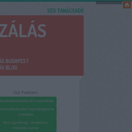
SEO TANÁCSADÓ
IZÁLÁS
ÁS BUDAPEST
ÁS BLOG
Our Partners
eresőoptimalizálás SEO ügynökség
eresőoptimalizálás Ügynökségek és
Linképítés
SEO ügynökség – A hatékony
linképítés kulcsa