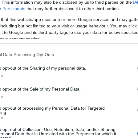
Ügyfele
. This information may also be disclosed by us to third parties on the
IA
Kisválla
Participants
that may further disclose it to other third parties.
lehetősé
láthatós
 that this website/app uses one or more Google services and may gath
piacon. 
including but not limited to your visit or usage behaviour. You may click 
célközö
 to Google and its third-party tags to use your data for below specifi
Középvá
ogle consent section.
SEO átf
verseny
segít nö
l Data Processing Opt Outs
konverzi
E-keres
o opt-out of the Sharing of my personal data.
webhely
terméke
In
értékesí
optimali
o opt-out of the Sale of my Personal Data.
a jobb h
Blogok é
In
webhely
növelni 
to opt-out of processing my Personal Data for Targeted
ing.
elérhető
In
kulcssza
Vállalat
o opt-out of Collection, Use, Retention, Sale, and/or Sharing
komplex 
ersonal Data that Is Unrelated with the Purposes for which it
hatékony
lected.