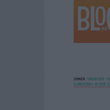
CÍMKÉK:
TÁPEGYSÉG
TU
ELŐNYEIRŐL!
H1 IZZÓ
S