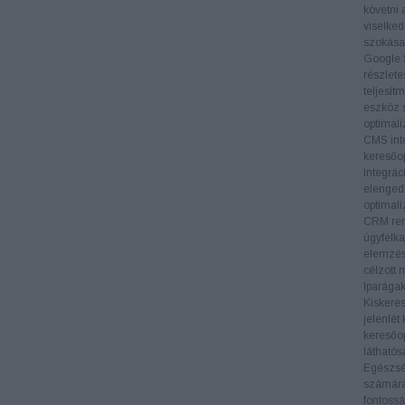
követni 
viselked
szokásai
Google 
részlete
teljesít
eszköz s
optimali
CMS inte
keresőop
integrác
elengedh
optimali
CRM ren
ügyfélka
elemzés
célzott 
Iparága
Kiskere
jelenlét
keresőop
láthatós
Egészs
számára 
fontossá