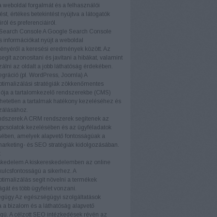
a weboldal forgalmát és a felhasználói
ést, értékes betekintést nyújtva a látogatók
ról és preferenciáiról.
Search Console
A Google Search Console
s információkat nyújt a weboldal
ményéről a keresési eredmények között. Az
egít azonosítani és javítani a hibákat, valamint
zálni az oldalt a jobb láthatóság érdekében.
gráció (pl. WordPress, Joomla)
A
timalizálási stratégiák zökkenőmentes
iója a tartalomkezelő rendszerekbe (CMS)
etetlen a tartalmak hatékony kezeléséhez és
zálásához.
dszerek
A CRM rendszerek segítenek az
pcsolatok kezelésében és az ügyféladatok
ében, amelyek alapvető fontosságúak a
marketing- és SEO stratégiák kidolgozásában.
k
skedelem
A kiskereskedelemben az online
 kulcsfontosságú a sikerhez. A
timalizálás segít növelni a termékek
ágát és több ügyfelet vonzani.
égügy
Az egészségügyi szolgáltatások
a bizalom és a láthatóság alapvető
gú. A célzott SEO intézkedések révén az