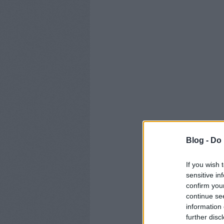
Blog -
Do 
If you wish 
sensitive in
confirm you
continue se
information 
further disc