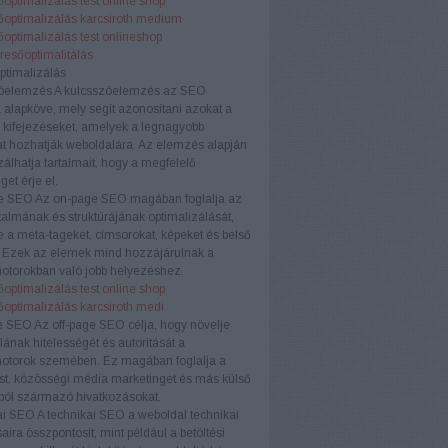
optimalizálás test online shop
őoptimalizálás karcsiroth medium
optimalizálás test onlineshop
eresőoptimalitálás
ptimalizálás
óelemzés
A kulcsszóelemzés az SEO
a alapköve, mely segít azonosítani azokat a
 kifejezéseket, amelyek a legnagyobb
t hozhatják weboldalára. Az elemzés alapján
zálhatja tartalmait, hogy a megfelelő
et érje el.
e SEO
Az on-page SEO magában foglalja az
rtalmának és struktúrájának optimalizálását,
e a meta-tageket, címsorokat, képeket és belső
. Ezek az elemek mind hozzájárulnak a
otorokban való jobb helyezéshez.
optimalizálás test online shop
őoptimalizálás karcsiroth medi
e SEO
Az off-page SEO célja, hogy növelje
ának hitelességét és autoritását a
otorok szemében. Ez magában foglalja a
ést, közösségi média marketinget és más külső
ból származó hivatkozásokat.
ai SEO
A technikai SEO a weboldal technikai
aira összpontosít, mint például a betöltési