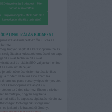
SEO ügynökség Budapest – Miért
fontos a linképítés?
SEO ügynökségek – Mit kínálnak a
keresőoptimalizálás területén?
O ügynökség Budapest – Linképítés
lépésről lépésre
SŐOPTIMALIZÁLÁS BUDAPEST
ptimalizálás Budapest: Az Ön Kulcsa az
Sikerhez
meg, hogyan segíthet a keresőoptimalizálás
 szolgáltatás a kulcsszóelemzéssel, on-page
age SEO-val, technikai SEO-val,
készítéssel és lokális SEO-val javítani online
t és elérni üzleti céljait.
e jelenlét növelése és fenntartása kritikus
ágú a modern vállalkozások számára.
t dinamikus piaca versenyképes környezetet
ahol a keresőoptimalizálás (SEO)
etetlen az üzleti sikerhez. Ebben a cikkben
sen bemutatjuk, hogyan segíthet a
timalizálás Budapest szolgáltatás növelni az
áthatóságot, több organikus forgalmat
i, és javítani a felhasználói élményt.