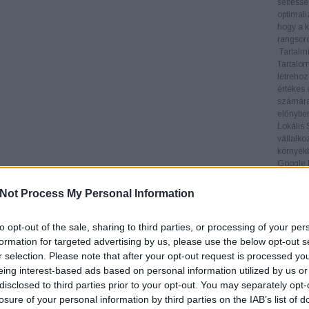
sebesség
optimali
hogy a k
rangsoro
Tartalmi
Tartalom
létrehoz
értékes 
számára
előnyben
Lokális
vállalko
környékb
Google M
keresése
Linképít
Not Process My Personal Information
legfonto
visszamu
helyezés
to opt-out of the sale, sharing to third parties, or processing of your per
5.
keres
formation for targeted advertising by us, please use the below opt-out s
6.
keres
r selection. Please note that after your opt-out request is processed y
7.
keres
eing interest-based ads based on personal information utilized by us or
8.
keres
disclosed to third parties prior to your opt-out. You may separately opt-
9.
keres
losure of your personal information by third parties on the IAB’s list of
10.
kere