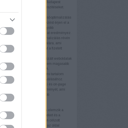
éljaikat. A keresőoptimalizálás Budapest
atás támogatja ezeket az erőfeszítéseket.
nyek
b keresőmotor rangsor
A keresőoptimalizálás
ogy weboldala magasabb helyezést érjen el a
torok találati listáján. Ez nagyobb
ágot és több organikus forgalmat eredményez.
ganikus forgalom
A keresőoptimalizálás révén
anikus látogató érkezik az oldalára, ami
ávon költséghatékonyabb, mint a fizetett
ek.
iós arány növelése
Az optimalizált weboldalak
 több látogatót vonzanak, hanem magasabb
ós arányt is eredményeznek. A
álóbarát kialakítás és a releváns tartalom
ulnak a látogatók vásárlókká válásához.
 felhasználói élmény
A technikai és on-page
tja a weboldal felhasználói élményét, ami
 látogatási időt és alacsonyabb
rdulási arányt eredményez.
rek
itok
Az SEO-auditok átfogóan elemzik a
 állapotát, feltárva az erősségeket és a
ó területeket. Az auditok alapján célzott
kat végezhet, amelyek növelik az oldal