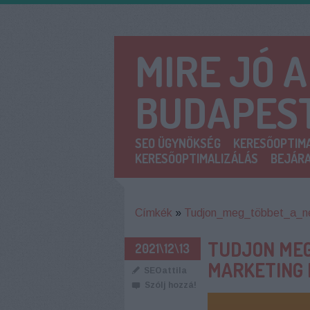
MIRE JÓ 
BUDAPES
SEO ÜGYNÖKSÉG
KERESŐOPTIMA
KERESŐOPTIMALIZÁLÁS
BEJÁRA
Címkék
»
Tudjon_meg_többet_a_net
TUDJON MEG
2021\12\13
MARKETING 
SEOattila
Szólj hozzá!