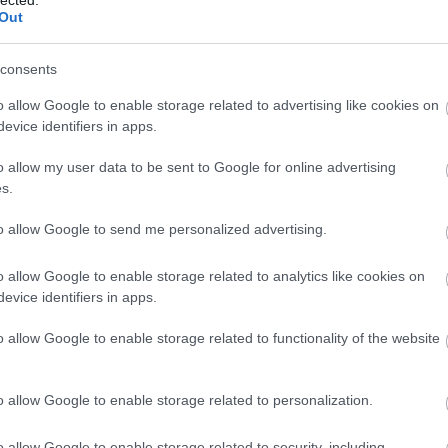
üzleti c
Out
szolgált
Eredmé
Magasab
consents
célja, h
keresőmo
o allow Google to enable storage related to advertising like cookies on
láthatós
evice identifiers in apps.
Több or
több org
o allow my user data to be sent to Google for online advertising
hosszú t
s.
hirdetés
Konverz
nemcsak
to allow Google to send me personalized advertising.
konverzi
felhaszn
o allow Google to enable storage related to analytics like cookies on
hozzájár
Javított
evice identifiers in apps.
SEO javí
hosszabb
o allow Google to enable storage related to functionality of the website
visszafo
Módsze
SEO-aud
o allow Google to enable storage related to personalization.
weboldal
javítand
javításo
o allow Google to enable storage related to security, including