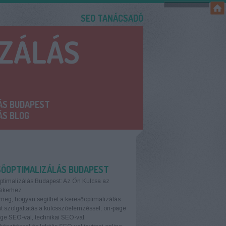
SEO TANÁCSADÓ
IZÁLÁS
ÁS BUDAPEST
ÁS BLOG
SŐOPTIMALIZÁLÁS BUDAPEST
ptimalizálás Budapest: Az Ön Kulcsa az
Sikerhez
meg, hogyan segíthet a keresőoptimalizálás
 szolgáltatás a kulcsszóelemzéssel, on-page
age SEO-val, technikai SEO-val,