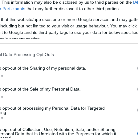
. This information may also be disclosed by us to third parties on the
IA
értékesí
optimali
Participants
that may further disclose it to other third parties.
a jobb h
Blogok é
 that this website/app uses one or more Google services and may gath
webhely
including but not limited to your visit or usage behaviour. You may click 
növelni 
 to Google and its third-party tags to use your data for below specifi
elérhető
ogle consent section.
kulcssza
Vállalat
komplex 
l Data Processing Opt Outs
hatékony
üzleti c
o opt-out of the Sharing of my personal data.
szolgált
Eredmé
In
Magasab
célja, h
o opt-out of the Sale of my Personal Data.
keresőmo
In
láthatós
Több or
több org
to opt-out of processing my Personal Data for Targeted
ing.
hosszú t
In
hirdetés
Konverz
o opt-out of Collection, Use, Retention, Sale, and/or Sharing
nemcsak
ersonal Data that Is Unrelated with the Purposes for which it
konverzi
lected.