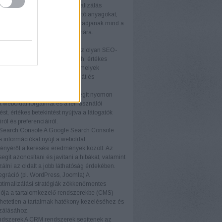
optimalizálás
A tartalomoptimalizálás
osan javítja az oldalon található anyagokat,
ok relevánsak és vonzóak maradjanak mind a
ók, mind a keresőmotorok számára.
ógiák
közök (pl. Ahrefs, SEMrush)
Az olyan SEO-
, mint az Ahrefs és a SEMrush, értékes
t és elemzéseket nyújtanak, amelyek
ák a SEO stratégiák kialakítását és
tását.
nalytics
A Google Analytics segít nyomon
a weboldal forgalmát és a felhasználói
ést, értékes betekintést nyújtva a látogatók
ról és preferenciáiról.
Search Console
A Google Search Console
s információkat nyújt a weboldal
ményéről a keresési eredmények között. Az
egít azonosítani és javítani a hibákat, valamint
zálni az oldalt a jobb láthatóság érdekében.
gráció (pl. WordPress, Joomla)
A
timalizálási stratégiák zökkenőmentes
iója a tartalomkezelő rendszerekbe (CMS)
etetlen a tartalmak hatékony kezeléséhez és
zálásához.
dszerek
A CRM rendszerek segítenek az