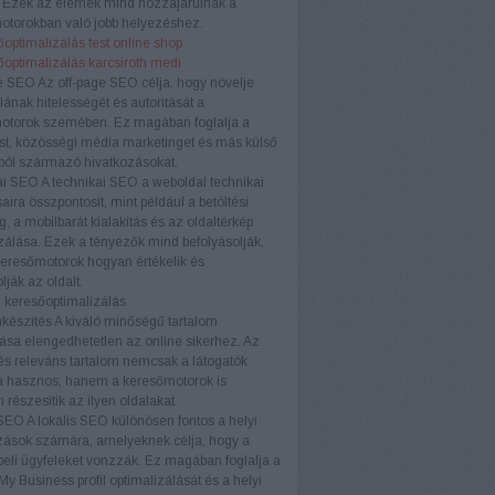
. Ezek az elemek mind hozzájárulnak a
otorokban való jobb helyezéshez.
optimalizálás test online shop
őoptimalizálás karcsiroth medi
e SEO
Az off-page SEO célja, hogy növelje
ának hitelességét és autoritását a
otorok szemében. Ez magában foglalja a
ést, közösségi média marketinget és más külső
ból származó hivatkozásokat.
ai SEO
A technikai SEO a weboldal technikai
aira összpontosít, mint például a betöltési
, a mobilbarát kialakítás és az oldaltérkép
zálása. Ezek a tényezők mind befolyásolják,
eresőmotorok hogyan értékelik és
lják az oldalt.
 keresőoptimalizálás
készítés
A kiváló minőségű tartalom
ása elengedhetetlen az online sikerhez. Az
és releváns tartalom nemcsak a látogatók
 hasznos, hanem a keresőmotorok is
 részesítik az ilyen oldalakat.
 SEO
A lokális SEO különösen fontos a helyi
zások számára, amelyeknek célja, hogy a
eli ügyfeleket vonzzák. Ez magában foglalja a
y Business profil optimalizálását és a helyi