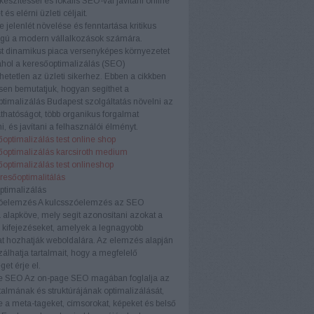
készítéssel és lokális SEO-val javítani online
t és elérni üzleti céljait.
e jelenlét növelése és fenntartása kritikus
ágú a modern vállalkozások számára.
t dinamikus piaca versenyképes környezetet
ahol a keresőoptimalizálás (SEO)
etetlen az üzleti sikerhez. Ebben a cikkben
sen bemutatjuk, hogyan segíthet a
timalizálás Budapest szolgáltatás növelni az
áthatóságot, több organikus forgalmat
i, és javítani a felhasználói élményt.
optimalizálás test online shop
őoptimalizálás karcsiroth medium
optimalizálás test onlineshop
eresőoptimalitálás
ptimalizálás
óelemzés
A kulcsszóelemzés az SEO
a alapköve, mely segít azonosítani azokat a
 kifejezéseket, amelyek a legnagyobb
t hozhatják weboldalára. Az elemzés alapján
zálhatja tartalmait, hogy a megfelelő
et érje el.
e SEO
Az on-page SEO magában foglalja az
rtalmának és struktúrájának optimalizálását,
e a meta-tageket, címsorokat, képeket és belső