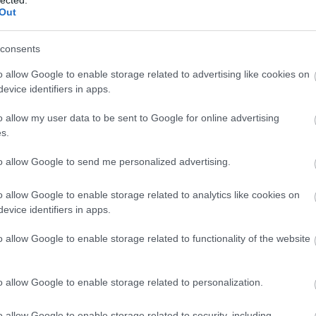
felhaszn
Out
hozzájár
Javított
SEO javí
consents
hosszabb
visszafo
o allow Google to enable storage related to advertising like cookies on
Módsze
evice identifiers in apps.
SEO-aud
weboldal
o allow my user data to be sent to Google for online advertising
javítand
s.
javításo
teljesít
Verseny
to allow Google to send me personalized advertising.
nyújt a 
informác
o allow Google to enable storage related to analytics like cookies on
stratégi
evice identifiers in apps.
Backlin
megvizsg
és menny
o allow Google to enable storage related to functionality of the website
oldal hi
Technika
biztosít
o allow Google to enable storage related to personalization.
szempont
magában 
kialakít
o allow Google to enable storage related to security, including