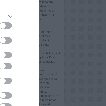
álóbarát kialakítás és a releváns tartalom
ulnak a látogatók vásárlókká válásához.
 felhasználói élmény
A technikai és on-page
tja a weboldal felhasználói élményét, ami
 látogatási időt és alacsonyabb
rdulási arányt eredményez.
rek
itok
Az SEO-auditok átfogóan elemzik a
 állapotát, feltárva az erősségeket és a
ó területeket. Az auditok alapján célzott
kat végezhet, amelyek növelik az oldal
ményét.
elemzés
A versenytársak elemzése betekintést
piaci trendekbe és sikeres stratégiákba. Ezen
iók felhasználásával fejlesztheti saját SEO
áját és versenyelőnyhöz juthat.
k elemzés
A backlink elemzés során
áljuk a weboldalra mutató linkek minőségét
iségét. A kiváló minőségű linkek növelik az
telességét a keresőmotorok szemében.
i ellenőrzések
A technikai ellenőrzések
ják, hogy a weboldal minden technikai
ja megfeleljen a legjobb gyakorlatoknak. Ez
foglalja a betöltési sebesség, a mobilbarát
ás és az indexelhetőség optimalizálását.