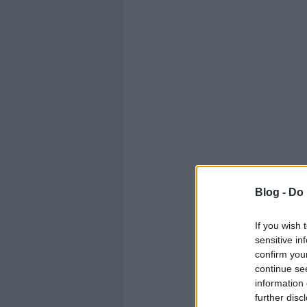
Blog -
Do 
If you wish 
sensitive in
confirm you
continue se
information 
further disc