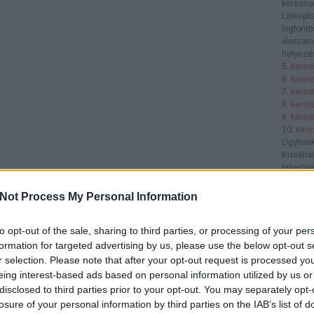
keresése
Linképít
legfonto
visszamu
helyezés
5.
keres
6.
keres
7.
keres
8.
keres
9.
keres
10.
kere
Ügyfele
Kisválla
lehetősé
láthatós
piacon. 
Not Process My Personal Information
célközö
Középvá
to opt-out of the sale, sharing to third parties, or processing of your per
SEO átf
verseny
formation for targeted advertising by us, please use the below opt-out s
segít nö
r selection. Please note that after your opt-out request is processed y
konverzi
eing interest-based ads based on personal information utilized by us or
E-keres
disclosed to third parties prior to your opt-out. You may separately opt-
webhely
losure of your personal information by third parties on the IAB’s list of
terméke