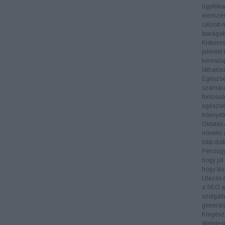
ügyfélka
elemzés
célzott 
Iparága
Kiskere
jelenlét
keresőop
láthatós
Egészs
számára 
fontossá
egészség
könnyeb
Oktatás
növelni 
több diá
Pénzüg
hogy jól
hogy biz
Utazás 
a SEO al
szolgált
generál
Kiegészí
Webdes