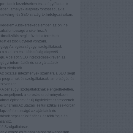
pcsolatok kezelésében és az ügyféladatok
ében, amelyek alapvető fontosságúak a
marketing- és SEO stratégiák kidolgozásában.
k
skedelem
A kiskereskedelemben az online
 kulcsfontosságú a sikerhez. A
timalizálás segít növelni a termékek
ágát és több ügyfelet vonzani.
égügy
Az egészségügyi szolgáltatások
a bizalom és a láthatóság alapvető
gú. A célzott SEO intézkedések révén az
ügyi információk és szolgáltatások
ben elérhetők.
Az oktatási intézmények számára a SEO segít
a programok és szolgáltatások ismertségét, és
kot vonzani.
y
A pénzügyi szolgáltatóknak elengedhetetlen,
 szerepeljenek a keresési eredményekben,
almat építsenek és új ügyfeleket szerezzenek.
és turizmus
Az utazási és turisztikai szektorban
apvető fontosságú az ajánlatok és
atások népszerűsítéséhez és több foglalás
ásához.
tő Szolgáltatások
ign
A vonzó és felhasználóbarát webdesign