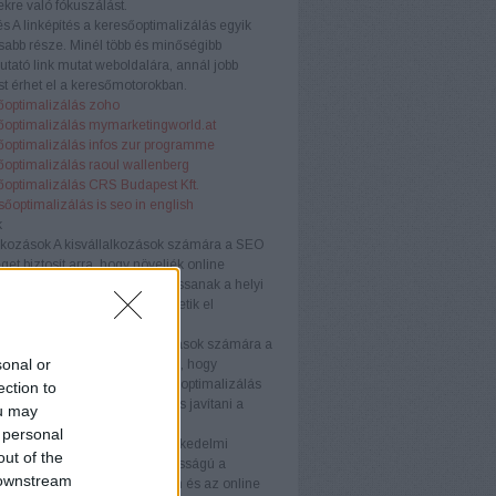
kre való fókuszálást.
és
A linképítés a keresőoptimalizálás egyik
sabb része. Minél több és minőségibb
tató link mutat weboldalára, annál jobb
t érhet el a keresőmotorokban.
őoptimalizálás zoho
őoptimalizálás mymarketingworld.at
őoptimalizálás infos zur programme
őoptimalizálás raoul wallenberg
őoptimalizálás CRS Budapest Kft.
sőoptimalizálás is seo in english
k
lkozások
A kisvállalkozások számára a SEO
get biztosít arra, hogy növeljék online
águkat és versenyelőnyhöz jussanak a helyi
Testreszabott stratégiákkal érhetik el
nségüket hatékonyan.
llalkozások
A középvállalkozások számára a
sonal or
ogó megközelítése szükséges, hogy
képesek maradjanak. A keresőoptimalizálás
ection to
velni az organikus forgalmat és javítani a
ou may
ós arányt.
 personal
kedelmi webhelyek
Az e-kereskedelmi
out of the
ek számára a SEO kulcsfontosságú a
 downstream
k láthatóságának növelésében és az online