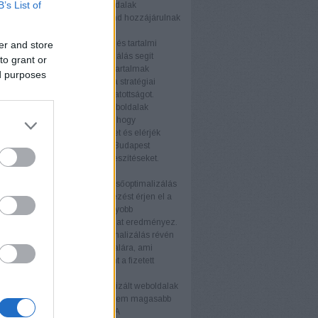
B’s List of
tés fellendítésében. A termékoldalak
zálása és a technikai SEO mind hozzájárulnak
elyezéshez.
s tartalmi webhelyek
A blogok és tartalmi
er and store
ek számára a keresőoptimalizálás segít
to grant or
az olvasói bázist és javítani a tartalmak
ed purposes
ségét. Az értékes tartalom és a stratégiai
vak használata növeli a látogatottságot.
i weboldalak
A nagyvállalati weboldalak
SEO stratégiákat igényelnek, hogy
an növeljék online jelenlétüket és elérjék
éljaikat. A keresőoptimalizálás Budapest
atás támogatja ezeket az erőfeszítéseket.
nyek
b keresőmotor rangsor
A keresőoptimalizálás
ogy weboldala magasabb helyezést érjen el a
torok találati listáján. Ez nagyobb
ágot és több organikus forgalmat eredményez.
ganikus forgalom
A keresőoptimalizálás révén
anikus látogató érkezik az oldalára, ami
ávon költséghatékonyabb, mint a fizetett
ek.
iós arány növelése
Az optimalizált weboldalak
 több látogatót vonzanak, hanem magasabb
ós arányt is eredményeznek. A