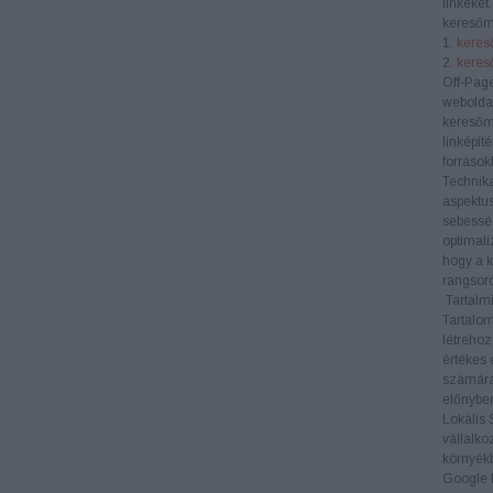
linkeket
keresőm
1.
kereső
2.
keres
Off-Pag
weboldal
keresőm
linképít
források
Technik
aspektus
sebesség
optimali
hogy a k
rangsoro
Tartalmi
Tartalom
létrehoz
értékes 
számára
előnyben
Lokális
vállalko
környékb
Google M