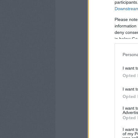
participants
Downstream 
Please note
information 
deny consent
in below Go
Persona
I want t
Opted 
I want t
Opted 
I want 
Advertis
Opted 
I want t
of my P
was col