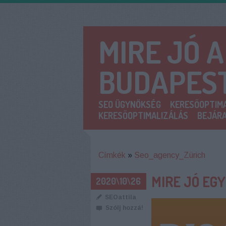
MIRE JÓ 
BUDAPES
SEO ÜGYNÖKSÉG
KERESŐOPTIMA
KERESŐOPTIMALIZÁLÁS
BEJÁRA
Címkék
»
Seo_agency_Zürich
MIRE JÓ EG
2020\10\26
SEOattila
Szólj hozzá!