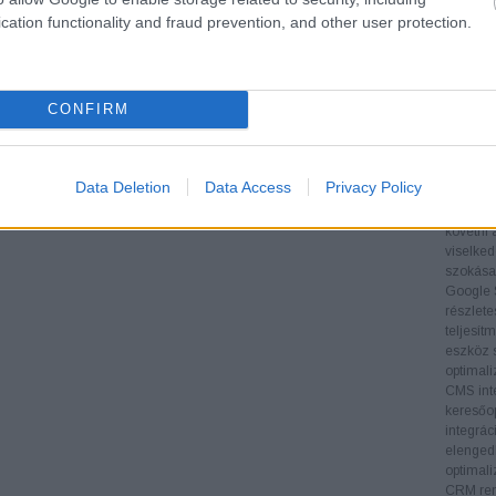
Tartalom
cation functionality and fraud prevention, and other user protection.
folyamat
hogy az
látogat
Technol
CONFIRM
SEO-esz
eszközök
adatoka
támogatj
Data Deletion
Data Access
Privacy Policy
végrehaj
Google A
követni 
viselked
szokásai
Google 
részlete
teljesít
eszköz s
optimali
CMS inte
keresőop
integrác
elengedh
optimali
CRM ren