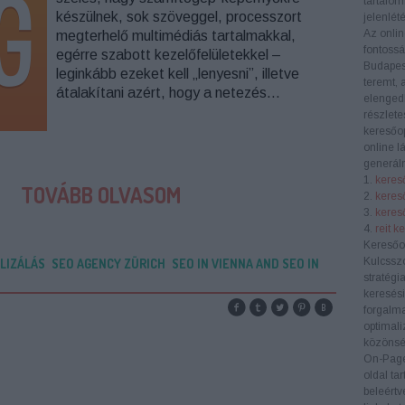
tartalom
készülnek, sok szöveggel, processzort
jelenlété
Az onlin
megterhelő multimédiás tartalmakkal,
fontoss
egérre szabott kezelőfelületekkel –
Budapes
leginkább ezeket kell „lenyesni”, illetve
teremt, 
átalakítani azért, hogy a netezés…
elengedh
részlete
keresőop
online l
generáln
1.
kereső
TOVÁBB OLVASOM
2.
keres
3.
kereső
4.
reit k
Keresőo
Kulcssz
LIZÁLÁS
SEO AGENCY ZÜRICH
SEO IN VIENNA AND SEO IN
stratégi
keresési
forgalma
optimali
közönség
On-Pag
oldal ta
beleértv