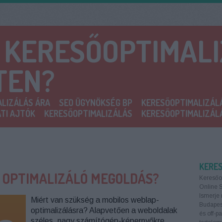
A KERESŐOPTIMAL
TEN?
LIZÁLÁS ÁRA
SEO ÜGYNÖKSÉG BP
KERESŐOPTIMALIZÁL
TI AJTÓK
KERESŐOPTIMALIZÁLÁS
KERESŐOPTIMALIZÁL
KERE
Y OPTIMALIZÁLÓ MEGOLDÁS?
Keresőo
Online 
Ismerje 
Miért van szükség a mobilos weblap-
Budapest
optimalizálásra? Alapvetően a weboldalak
és off-p
széles, nagy számítógép-képernyőkre