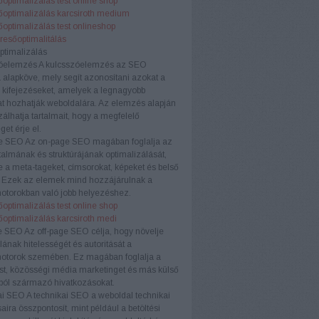
optimalizálás test online shop
őoptimalizálás karcsiroth medium
optimalizálás test onlineshop
eresőoptimalitálás
ptimalizálás
óelemzés
A kulcsszóelemzés az SEO
a alapköve, mely segít azonosítani azokat a
 kifejezéseket, amelyek a legnagyobb
t hozhatják weboldalára. Az elemzés alapján
zálhatja tartalmait, hogy a megfelelő
et érje el.
e SEO
Az on-page SEO magában foglalja az
rtalmának és struktúrájának optimalizálását,
e a meta-tageket, címsorokat, képeket és belső
. Ezek az elemek mind hozzájárulnak a
otorokban való jobb helyezéshez.
optimalizálás test online shop
őoptimalizálás karcsiroth medi
e SEO
Az off-page SEO célja, hogy növelje
ának hitelességét és autoritását a
otorok szemében. Ez magában foglalja a
ést, közösségi média marketinget és más külső
ból származó hivatkozásokat.
ai SEO
A technikai SEO a weboldal technikai
aira összpontosít, mint például a betöltési