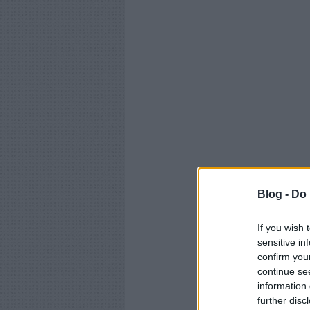
Blog -
Do 
If you wish 
sensitive in
confirm you
continue se
information 
further disc