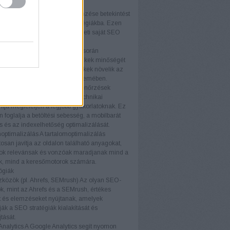
ményét.
elemzés
A versenytársak elemzése betekintést
piaci trendekbe és sikeres stratégiákba. Ezen
iók felhasználásával fejlesztheti saját SEO
áját és versenyelőnyhöz juthat.
k elemzés
A backlink elemzés során
áljuk a weboldalra mutató linkek minőségét
iségét. A kiváló minőségű linkek növelik az
telességét a keresőmotorok szemében.
i ellenőrzések
A technikai ellenőrzések
ják, hogy a weboldal minden technikai
ja megfeleljen a legjobb gyakorlatoknak. Ez
foglalja a betöltési sebesség, a mobilbarát
ás és az indexelhetőség optimalizálását.
optimalizálás
A tartalomoptimalizálás
osan javítja az oldalon található anyagokat,
ok relevánsak és vonzóak maradjanak mind a
ók, mind a keresőmotorok számára.
ógiák
közök (pl. Ahrefs, SEMrush)
Az olyan SEO-
, mint az Ahrefs és a SEMrush, értékes
t és elemzéseket nyújtanak, amelyek
ák a SEO stratégiák kialakítását és
tását.
nalytics
A Google Analytics segít nyomon