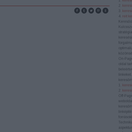
1.
kereső
2.
keres
3.
kereső
4.
reit k
Keresőo
Kulcssz
stratégi
keresési
forgalma
optimali
közönség
On-Pag
oldal ta
beleértv
linkeket
keresőm
1.
kereső
2.
keres
Off-Pag
weboldal
keresőm
linképít
források
Technik
aspektus