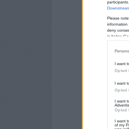
participants
Downstream 
Please note
information 
deny consent
in below Go
Persona
I want t
Opted 
I want t
Opted 
I want 
Advertis
Opted 
I want t
of my P
was col