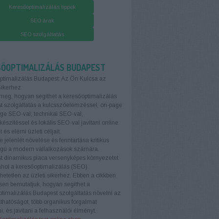
Keresőoptimalizálás tippek
SEO árak
SEO szolgáltatás
SŐOPTIMALIZÁLÁS BUDAPEST
ptimalizálás Budapest: Az Ön Kulcsa az
Sikerhez
meg, hogyan segíthet a keresőoptimalizálás
 szolgáltatás a kulcsszóelemzéssel, on-page
age SEO-val, technikai SEO-val,
készítéssel és lokális SEO-val javítani online
t és elérni üzleti céljait.
e jelenlét növelése és fenntartása kritikus
ágú a modern vállalkozások számára.
t dinamikus piaca versenyképes környezetet
ahol a keresőoptimalizálás (SEO)
etetlen az üzleti sikerhez. Ebben a cikkben
sen bemutatjuk, hogyan segíthet a
timalizálás Budapest szolgáltatás növelni az
áthatóságot, több organikus forgalmat
i, és javítani a felhasználói élményt.