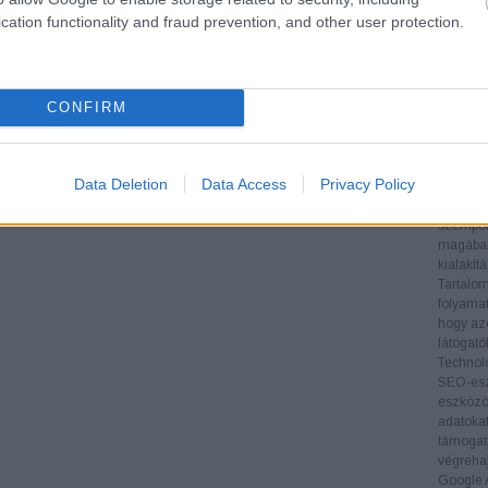
teljesít
cation functionality and fraud prevention, and other user protection.
Verseny
nyújt a 
informác
stratégi
CONFIRM
Backlin
megvizsg
és menny
oldal hi
Data Deletion
Data Access
Privacy Policy
Technika
biztosít
szempont
magában 
kialakít
Tartalom
folyamat
hogy az
látogat
Technol
SEO-esz
eszközök
adatoka
támogatj
végrehaj
Google A