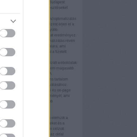
éljaikat. A keresőoptimalizálás Budapest
atás támogatja ezeket az erőfeszítéseket.
nyek
b keresőmotor rangsor
A keresőoptimalizálás
ogy weboldala magasabb helyezést érjen el a
torok találati listáján. Ez nagyobb
ágot és több organikus forgalmat eredményez.
ganikus forgalom
A keresőoptimalizálás révén
anikus látogató érkezik az oldalára, ami
ávon költséghatékonyabb, mint a fizetett
ek.
iós arány növelése
Az optimalizált weboldalak
 több látogatót vonzanak, hanem magasabb
ós arányt is eredményeznek. A
álóbarát kialakítás és a releváns tartalom
ulnak a látogatók vásárlókká válásához.
 felhasználói élmény
A technikai és on-page
tja a weboldal felhasználói élményét, ami
 látogatási időt és alacsonyabb
rdulási arányt eredményez.
rek
itok
Az SEO-auditok átfogóan elemzik a
 állapotát, feltárva az erősségeket és a
ó területeket. Az auditok alapján célzott
kat végezhet, amelyek növelik az oldal