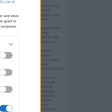
k
B’s List of
lkozások
A kisvállalkozások számára a SEO
get biztosít arra, hogy növeljék online
águkat és versenyelőnyhöz jussanak a helyi
er and store
Testreszabott stratégiákkal érhetik el
to grant or
nségüket hatékonyan.
ed purposes
llalkozások
A középvállalkozások számára a
ogó megközelítése szükséges, hogy
képesek maradjanak. A keresőoptimalizálás
velni az organikus forgalmat és javítani a
ós arányt.
kedelmi webhelyek
Az e-kereskedelmi
ek számára a SEO kulcsfontosságú a
k láthatóságának növelésében és az online
tés fellendítésében. A termékoldalak
zálása és a technikai SEO mind hozzájárulnak
elyezéshez.
s tartalmi webhelyek
A blogok és tartalmi
ek számára a keresőoptimalizálás segít
az olvasói bázist és javítani a tartalmak
ségét. Az értékes tartalom és a stratégiai
vak használata növeli a látogatottságot.
i weboldalak
A nagyvállalati weboldalak
SEO stratégiákat igényelnek, hogy
an növeljék online jelenlétüket és elérjék