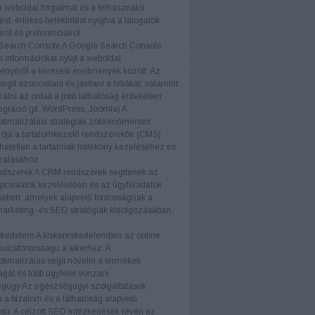
a weboldal forgalmát és a felhasználói
ést, értékes betekintést nyújtva a látogatók
ról és preferenciáiról.
Search Console
A Google Search Console
s információkat nyújt a weboldal
ményéről a keresési eredmények között. Az
egít azonosítani és javítani a hibákat, valamint
zálni az oldalt a jobb láthatóság érdekében.
gráció (pl. WordPress, Joomla)
A
timalizálási stratégiák zökkenőmentes
iója a tartalomkezelő rendszerekbe (CMS)
etetlen a tartalmak hatékony kezeléséhez és
zálásához.
dszerek
A CRM rendszerek segítenek az
pcsolatok kezelésében és az ügyféladatok
ében, amelyek alapvető fontosságúak a
marketing- és SEO stratégiák kidolgozásában.
k
skedelem
A kiskereskedelemben az online
 kulcsfontosságú a sikerhez. A
timalizálás segít növelni a termékek
ágát és több ügyfelet vonzani.
égügy
Az egészségügyi szolgáltatások
a bizalom és a láthatóság alapvető
gú. A célzott SEO intézkedések révén az