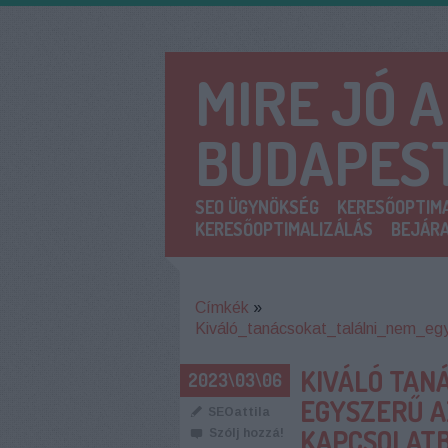
MIRE JÓ 
BUDAPES
SEO ÜGYNÖKSÉG
KERESŐOPTIMA
KERESŐOPTIMALIZÁLÁS
BEJÁRA
Címkék
»
Kiváló_tanácsokat_találni_nem_eg
KIVÁLÓ TAN
2023\03\06
EGYSZERŰ A
SEOattila
KAPCSOLATB
Szólj hozzá!