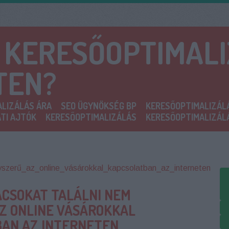
A KERESŐOPTIMAL
TEN?
LIZÁLÁS ÁRA
SEO ÜGYNÖKSÉG BP
KERESŐOPTIMALIZÁL
TI AJTÓK
KERESŐOPTIMALIZÁLÁS
KERESŐOPTIMALIZÁL
yszerű_az_online_vásárokkal_kapcsolatban_az_interneten
ÁCSOKAT TALÁLNI NEM
Z ONLINE VÁSÁROKKAL
AN AZ INTERNETEN