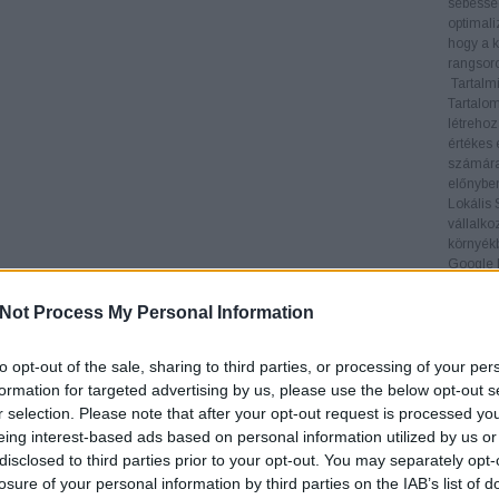
sebesség
optimali
hogy a k
rangsoro
Tartalmi
Tartalom
létrehoz
értékes 
számára
előnyben
Lokális
vállalko
környékb
Google M
keresése
Linképít
Not Process My Personal Information
legfonto
visszamu
helyezés
to opt-out of the sale, sharing to third parties, or processing of your per
5.
keres
formation for targeted advertising by us, please use the below opt-out s
6.
keres
r selection. Please note that after your opt-out request is processed y
7.
keres
eing interest-based ads based on personal information utilized by us or
8.
keres
disclosed to third parties prior to your opt-out. You may separately opt-
9.
keres
losure of your personal information by third parties on the IAB’s list of
10.
kere