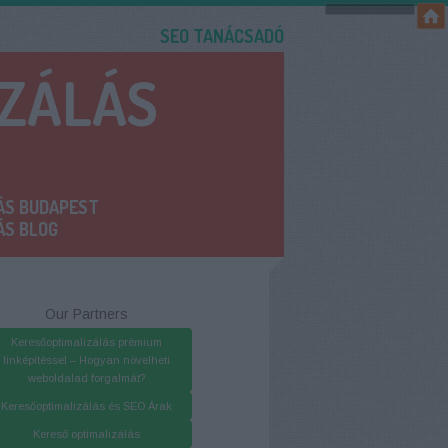
SEO TANÁCSADÓ
IZÁLÁS
ÁS BUDAPEST
ÁS BLOG
Our Partners
Keresőoptimalizálás prémium
linképítéssel – Hogyan növelheti
weboldalad forgalmát?
Keresőoptimalizálás és SEO Árak
Kereső optimalizálás