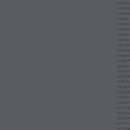
követni 
viselked
szokásai
Google 
részlete
teljesít
eszköz s
optimali
CMS inte
keresőop
integrác
elengedh
optimali
CRM ren
ügyfélka
elemzés
célzott 
Iparága
Kiskere
jelenlét
keresőop
láthatós
Egészs
számára 
fontossá