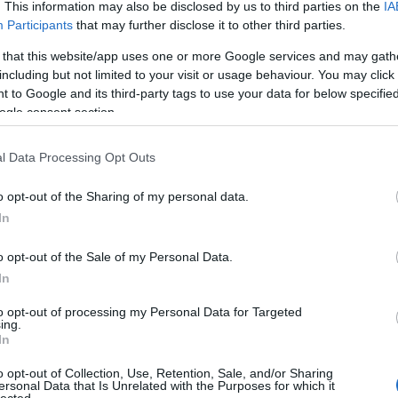
Ügyfele
. This information may also be disclosed by us to third parties on the
IA
Kisválla
Participants
that may further disclose it to other third parties.
lehetősé
láthatós
 that this website/app uses one or more Google services and may gath
piacon. 
including but not limited to your visit or usage behaviour. You may click 
célközö
 to Google and its third-party tags to use your data for below specifi
Középvá
ogle consent section.
SEO átf
verseny
segít nö
l Data Processing Opt Outs
konverzi
E-keres
o opt-out of the Sharing of my personal data.
webhely
terméke
In
értékesí
optimali
o opt-out of the Sale of my Personal Data.
a jobb h
Blogok é
In
webhely
növelni 
to opt-out of processing my Personal Data for Targeted
ing.
elérhető
In
kulcssza
Vállalat
o opt-out of Collection, Use, Retention, Sale, and/or Sharing
komplex 
ersonal Data that Is Unrelated with the Purposes for which it
hatékony
lected.