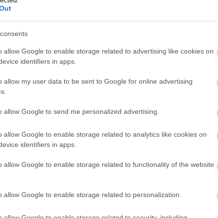
üzleti c
Out
szolgált
Eredmé
Magasab
consents
célja, h
keresőmo
o allow Google to enable storage related to advertising like cookies on
láthatós
evice identifiers in apps.
Több or
több org
o allow my user data to be sent to Google for online advertising
hosszú t
s.
hirdetés
Konverz
nemcsak
to allow Google to send me personalized advertising.
konverzi
felhaszn
o allow Google to enable storage related to analytics like cookies on
hozzájár
Javított
evice identifiers in apps.
SEO javí
hosszabb
o allow Google to enable storage related to functionality of the website
visszafo
Módsze
SEO-aud
o allow Google to enable storage related to personalization.
weboldal
javítand
javításo
o allow Google to enable storage related to security, including