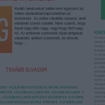
Kiváló tanácsokat találni nem egyszerű az
online vásárokkal kapcsolatban az
interneten Az online vásárlás olyasmi, amit
mindenki szeret csinálni. Nem számít, hogy
fiatal vagy idős vagy, vagy hogy férfi vagy
KERE
nő. Az emberek szeretnek olyan dolgokat
vásárolni, amiket szeretnek, és élvezik,
Keresőo
Online 
hogy…
Ismerje 
Budapest
és off-p
tartalom
jelenlété
Az onlin
TOVÁBB OLVASOM
fontoss
Budapes
teremt, 
elengedh
OKAT TALÁLNI NEM EGYSZERŰ AZ ONLINE VÁSÁROKKAL
részlete
ERNETEN
LEGJOBB KOLLAGÉN POR
LEGJOBB KOLLAGÉN
C
keresőop
A
LEGJOBB KOLLAGÉN KAPSZULA VÉLEMÉNYEK
D VITAMIN
online l
generáln
KOLLAGÉN KAPSZULA HATÁSA
PYRUVATE
D VITAMIN 4000