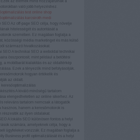
. Ezek az elemek mind hozzájárulnak a
otorokban való jobb helyezéshez.
optimalizálás test online shop
őoptimalizálás karcsiroth medi
e SEO
Az off-page SEO célja, hogy növelje
ának hitelességét és autoritását a
otorok szemében. Ez magában foglalja a
ést, közösségi média marketinget és más külső
ból származó hivatkozásokat.
ai SEO
A technikai SEO a weboldal technikai
aira összpontosít, mint például a betöltési
, a mobilbarát kialakítás és az oldaltérkép
zálása. Ezek a tényezők mind befolyásolják,
eresőmotorok hogyan értékelik és
lják az oldalt.
 keresőoptimalizálás
készítés
A kiváló minőségű tartalom
ása elengedhetetlen az online sikerhez. Az
és releváns tartalom nemcsak a látogatók
 hasznos, hanem a keresőmotorok is
 részesítik az ilyen oldalakat.
 SEO
A lokális SEO különösen fontos a helyi
zások számára, amelyeknek célja, hogy a
eli ügyfeleket vonzzák. Ez magában foglalja a
y Business profil optimalizálását és a helyi