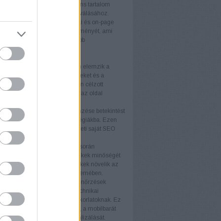
álóbarát kialakítás és a releváns tartalom
ulnak a látogatók vásárlókká válásához.
 felhasználói élmény
A technikai és on-page
tja a weboldal felhasználói élményét, ami
 látogatási időt és alacsonyabb
rdulási arányt eredményez.
rek
itok
Az SEO-auditok átfogóan elemzik a
 állapotát, feltárva az erősségeket és a
ó területeket. Az auditok alapján célzott
kat végezhet, amelyek növelik az oldal
ményét.
elemzés
A versenytársak elemzése betekintést
piaci trendekbe és sikeres stratégiákba. Ezen
iók felhasználásával fejlesztheti saját SEO
áját és versenyelőnyhöz juthat.
k elemzés
A backlink elemzés során
áljuk a weboldalra mutató linkek minőségét
iségét. A kiváló minőségű linkek növelik az
telességét a keresőmotorok szemében.
i ellenőrzések
A technikai ellenőrzések
ják, hogy a weboldal minden technikai
ja megfeleljen a legjobb gyakorlatoknak. Ez
foglalja a betöltési sebesség, a mobilbarát
ás és az indexelhetőség optimalizálását.