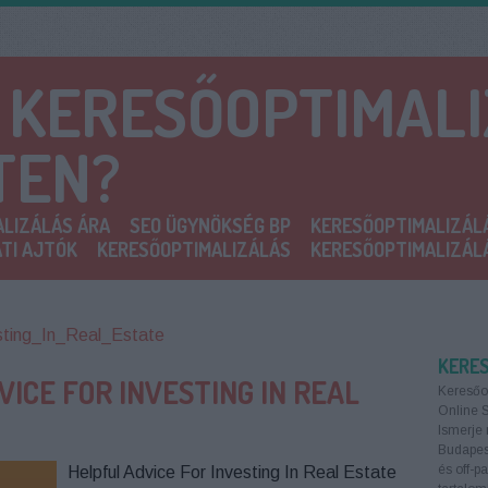
A KERESŐOPTIMAL
TEN?
LIZÁLÁS ÁRA
SEO ÜGYNÖKSÉG BP
KERESŐOPTIMALIZÁL
TI AJTÓK
KERESŐOPTIMALIZÁLÁS
KERESŐOPTIMALIZÁL
sting_In_Real_Estate
KERE
ICE FOR INVESTING IN REAL
Keresőo
Online 
Ismerje 
Budapest
és off-p
Helpful Advice For Investing In Real Estate