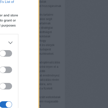
B’s List of
tés fellendítésében. A termékoldalak
zálása és a technikai SEO mind hozzájárulnak
elyezéshez.
s tartalmi webhelyek
A blogok és tartalmi
er and store
ek számára a keresőoptimalizálás segít
to grant or
az olvasói bázist és javítani a tartalmak
ed purposes
ségét. Az értékes tartalom és a stratégiai
vak használata növeli a látogatottságot.
i weboldalak
A nagyvállalati weboldalak
SEO stratégiákat igényelnek, hogy
an növeljék online jelenlétüket és elérjék
éljaikat. A keresőoptimalizálás Budapest
atás támogatja ezeket az erőfeszítéseket.
nyek
b keresőmotor rangsor
A keresőoptimalizálás
ogy weboldala magasabb helyezést érjen el a
torok találati listáján. Ez nagyobb
ágot és több organikus forgalmat eredményez.
ganikus forgalom
A keresőoptimalizálás révén
anikus látogató érkezik az oldalára, ami
ávon költséghatékonyabb, mint a fizetett
ek.
iós arány növelése
Az optimalizált weboldalak
 több látogatót vonzanak, hanem magasabb
ós arányt is eredményeznek. A