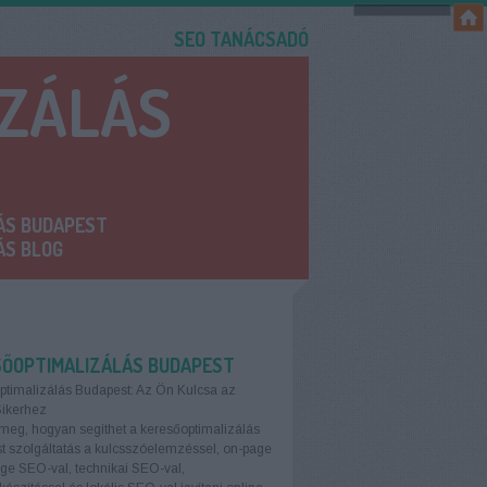
SEO TANÁCSADÓ
IZÁLÁS
ÁS BUDAPEST
ÁS BLOG
SŐOPTIMALIZÁLÁS BUDAPEST
ptimalizálás Budapest: Az Ön Kulcsa az
Sikerhez
meg, hogyan segíthet a keresőoptimalizálás
 szolgáltatás a kulcsszóelemzéssel, on-page
age SEO-val, technikai SEO-val,