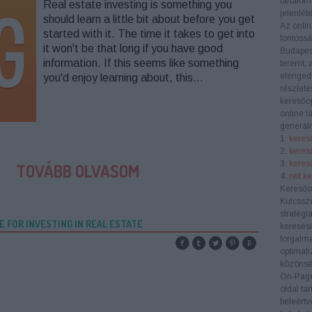
tartalom
Real estate investing is something you
jelenlété
should learn a little bit about before you get
Az onlin
started with it. The time it takes to get into
fontoss
it won't be that long if you have good
Budapes
information. If this seems like something
teremt, 
elengedh
you'd enjoy learning about, this…
részlete
keresőop
online l
generáln
1.
kereső
2.
keres
3.
kereső
TOVÁBB OLVASOM
4.
reit k
Keresőo
Kulcssz
stratégi
E FOR INVESTING IN REAL ESTATE
keresési
forgalma
optimali
közönség
On-Pag
oldal ta
beleértv