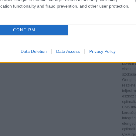
Tartalom
cation functionality and fraud prevention, and other user protection.
folyamat
hogy az
látogat
Technol
CONFIRM
SEO-esz
eszközök
adatoka
támogatj
Data Deletion
Data Access
Privacy Policy
végrehaj
Google A
követni 
viselked
szokásai
Google 
részlete
teljesít
eszköz s
optimali
CMS inte
keresőop
integrác
elengedh
optimali
CRM ren