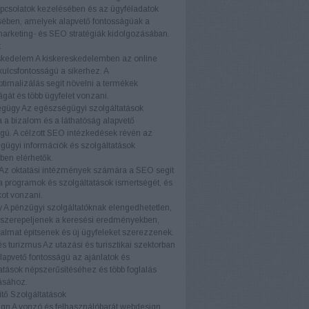
pcsolatok kezelésében és az ügyféladatok
ében, amelyek alapvető fontosságúak a
marketing- és SEO stratégiák kidolgozásában.
k
skedelem
A kiskereskedelemben az online
 kulcsfontosságú a sikerhez. A
timalizálás segít növelni a termékek
ágát és több ügyfelet vonzani.
égügy
Az egészségügyi szolgáltatások
a bizalom és a láthatóság alapvető
gú. A célzott SEO intézkedések révén az
ügyi információk és szolgáltatások
ben elérhetők.
Az oktatási intézmények számára a SEO segít
a programok és szolgáltatások ismertségét, és
kot vonzani.
y
A pénzügyi szolgáltatóknak elengedhetetlen,
 szerepeljenek a keresési eredményekben,
almat építsenek és új ügyfeleket szerezzenek.
és turizmus
Az utazási és turisztikai szektorban
apvető fontosságú az ajánlatok és
atások népszerűsítéséhez és több foglalás
ásához.
tő Szolgáltatások
ign
A vonzó és felhasználóbarát webdesign