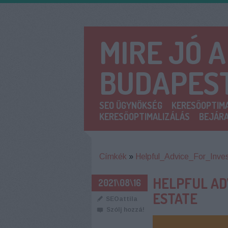
MIRE JÓ 
BUDAPES
SEO ÜGYNÖKSÉG
KERESŐOPTIMA
KERESŐOPTIMALIZÁLÁS
BEJÁRA
Címkék
»
Helpful_Advice_For_Inve
HELPFUL ADV
2021\08\16
ESTATE
SEOattila
Szólj hozzá!