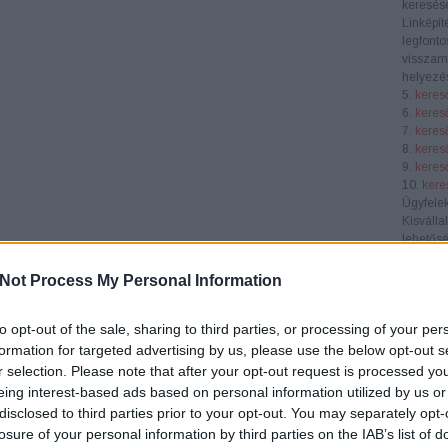
keresése
Linképít
legfonto
visszamu
helyezés
5.
keres
6.
keres
7.
keres
8.
keres
9.
keres
10.
kere
Ügyfele
Kisválla
lehetősé
láthatós
piacon. 
Not Process My Personal Information
célközö
Középvá
to opt-out of the sale, sharing to third parties, or processing of your per
SEO átf
verseny
formation for targeted advertising by us, please use the below opt-out s
segít nö
r selection. Please note that after your opt-out request is processed y
konverzi
eing interest-based ads based on personal information utilized by us or
E-keres
disclosed to third parties prior to your opt-out. You may separately opt-
webhely
losure of your personal information by third parties on the IAB’s list of
terméke