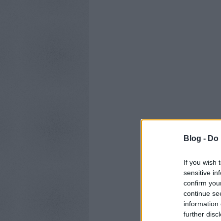
Blog -
Do 
If you wish 
sensitive in
confirm you
continue se
information 
further disc