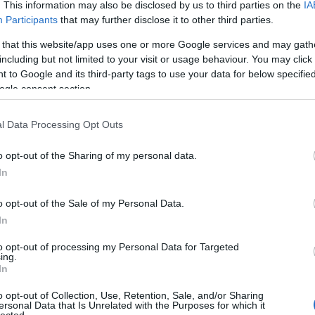
. This information may also be disclosed by us to third parties on the
IA
értékesí
optimali
Participants
that may further disclose it to other third parties.
a jobb h
Blogok é
 that this website/app uses one or more Google services and may gath
webhely
including but not limited to your visit or usage behaviour. You may click 
növelni 
 to Google and its third-party tags to use your data for below specifi
elérhető
ogle consent section.
kulcssza
Vállalat
komplex 
l Data Processing Opt Outs
hatékony
üzleti c
o opt-out of the Sharing of my personal data.
szolgált
Eredmé
In
Magasab
célja, h
o opt-out of the Sale of my Personal Data.
keresőmo
In
láthatós
Több or
több org
to opt-out of processing my Personal Data for Targeted
ing.
hosszú t
In
hirdetés
Konverz
o opt-out of Collection, Use, Retention, Sale, and/or Sharing
nemcsak
ersonal Data that Is Unrelated with the Purposes for which it
konverzi
lected.