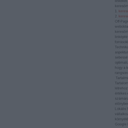
linkeket
keresőm
1.
kereső
2.
keres
Off-Pag
weboldal
keresőm
linképít
források
Technik
aspektus
sebesség
optimali
hogy a k
rangsoro
Tartalmi
Tartalom
létrehoz
értékes 
számára
előnyben
Lokális
vállalko
környékb
Google M