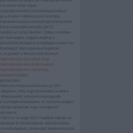
készítéssel és lokális SEO-val javítani online
t és elérni üzleti céljait.
e jelenlét növelése és fenntartása kritikus
ágú a modern vállalkozások számára.
t dinamikus piaca versenyképes környezetet
ahol a keresőoptimalizálás (SEO)
etetlen az üzleti sikerhez. Ebben a cikkben
sen bemutatjuk, hogyan segíthet a
timalizálás Budapest szolgáltatás növelni az
áthatóságot, több organikus forgalmat
i, és javítani a felhasználói élményt.
optimalizálás test online shop
őoptimalizálás karcsiroth medium
optimalizálás test onlineshop
eresőoptimalitálás
ptimalizálás
óelemzés
A kulcsszóelemzés az SEO
a alapköve, mely segít azonosítani azokat a
 kifejezéseket, amelyek a legnagyobb
t hozhatják weboldalára. Az elemzés alapján
zálhatja tartalmait, hogy a megfelelő
et érje el.
e SEO
Az on-page SEO magában foglalja az
rtalmának és struktúrájának optimalizálását,
e a meta-tageket, címsorokat, képeket és belső