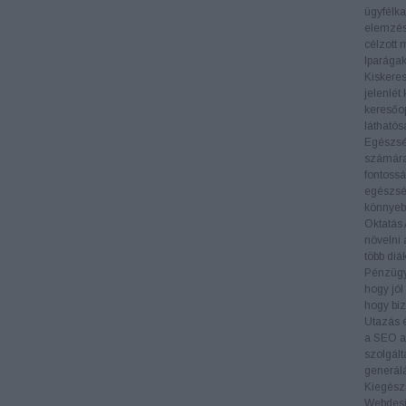
ügyfélka
elemzés
célzott 
Iparága
Kiskere
jelenlét
keresőop
láthatós
Egészs
számára 
fontossá
egészség
könnyeb
Oktatás
növelni 
több diá
Pénzüg
hogy jól
hogy biz
Utazás 
a SEO al
szolgált
generál
Kiegészí
Webdes