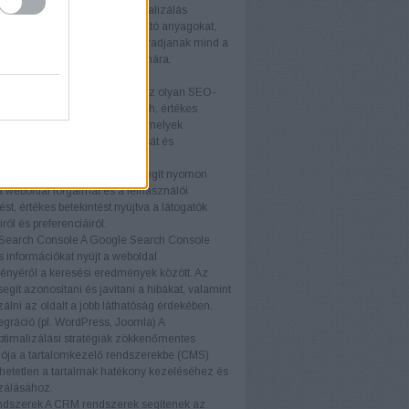
optimalizálás
A tartalomoptimalizálás
osan javítja az oldalon található anyagokat,
ok relevánsak és vonzóak maradjanak mind a
ók, mind a keresőmotorok számára.
ógiák
közök (pl. Ahrefs, SEMrush)
Az olyan SEO-
, mint az Ahrefs és a SEMrush, értékes
t és elemzéseket nyújtanak, amelyek
ák a SEO stratégiák kialakítását és
tását.
nalytics
A Google Analytics segít nyomon
a weboldal forgalmát és a felhasználói
ést, értékes betekintést nyújtva a látogatók
ról és preferenciáiról.
Search Console
A Google Search Console
s információkat nyújt a weboldal
ményéről a keresési eredmények között. Az
egít azonosítani és javítani a hibákat, valamint
zálni az oldalt a jobb láthatóság érdekében.
gráció (pl. WordPress, Joomla)
A
timalizálási stratégiák zökkenőmentes
iója a tartalomkezelő rendszerekbe (CMS)
etetlen a tartalmak hatékony kezeléséhez és
zálásához.
dszerek
A CRM rendszerek segítenek az