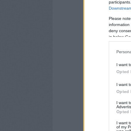
participants
Downstream 
Please note
information 
deny consent
in below Go
Persona
I want t
Opted 
I want t
Opted 
I want 
Advertis
Opted 
I want t
of my P
was col