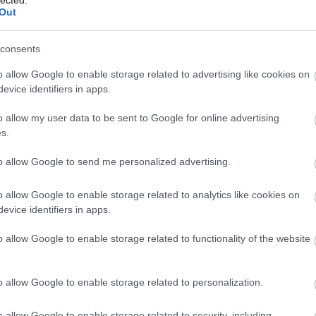
felhaszn
Out
hozzájár
Javított
SEO javí
consents
hosszabb
visszafo
o allow Google to enable storage related to advertising like cookies on
Módsze
evice identifiers in apps.
SEO-aud
weboldal
o allow my user data to be sent to Google for online advertising
javítand
s.
javításo
teljesít
Verseny
to allow Google to send me personalized advertising.
nyújt a 
informác
o allow Google to enable storage related to analytics like cookies on
stratégi
evice identifiers in apps.
Backlin
megvizsg
és menny
o allow Google to enable storage related to functionality of the website
oldal hi
Technika
biztosít
o allow Google to enable storage related to personalization.
szempont
magában 
kialakít
o allow Google to enable storage related to security, including