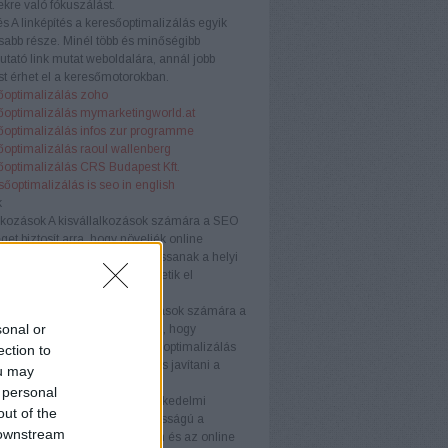
kre való fókuszálást.
és
A linképítés a keresőoptimalizálás egyik
sabb része. Minél több és minőségibb
tató link mutat weboldalára, annál jobb
t érhet el a keresőmotorokban.
őoptimalizálás zoho
őoptimalizálás mymarketingworld.at
őoptimalizálás infos zur programme
őoptimalizálás raoul wallenberg
őoptimalizálás CRS Budapest Kft.
sőoptimalizálás is seo in english
k
lkozások
A kisvállalkozások számára a SEO
get biztosít arra, hogy növeljék online
águkat és versenyelőnyhöz jussanak a helyi
Testreszabott stratégiákkal érhetik el
nségüket hatékonyan.
llalkozások
A középvállalkozások számára a
sonal or
ogó megközelítése szükséges, hogy
képesek maradjanak. A keresőoptimalizálás
ection to
velni az organikus forgalmat és javítani a
ou may
ós arányt.
 personal
kedelmi webhelyek
Az e-kereskedelmi
out of the
ek számára a SEO kulcsfontosságú a
 downstream
k láthatóságának növelésében és az online