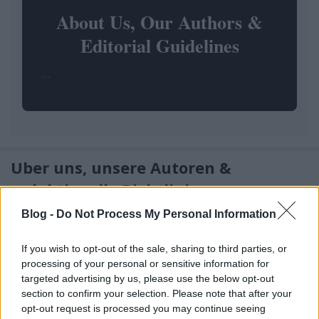
About Us, Our Authors &
Editorial Guidelines
...
Über uns, unsere Autoren &
redaktionelle Richtlinien
SEOattila
•
2026. március 26.
0
Blog -
Do Not Process My Personal Information
If you wish to opt-out of the sale, sharing to third parties, or
processing of your personal or sensitive information for
Über uns, Autoren & Redaktionelle Richtlinien - AI
targeted advertising by us, please use the below opt-out
section to confirm your selection. Please note that after your
marketing
opt-out request is processed you may continue seeing