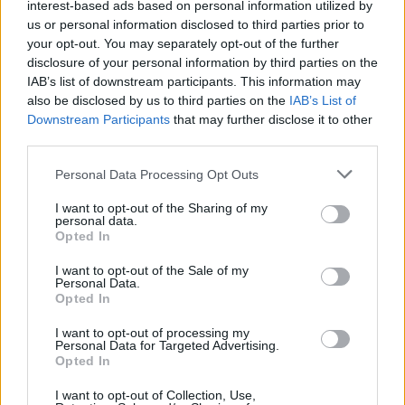
interest-based ads based on personal information utilized by
us or personal information disclosed to third parties prior to
TRANSPARENZ & QUALITÄT
your opt-out. You may separately opt-out of the further
disclosure of your personal information by third parties on the
Über uns, unsere Autoren &
IAB’s list of downstream participants. This information may
redaktionelle ...
also be disclosed by us to third parties on the
IAB’s List of
Downstream Participants
that may further disclose it to other
third parties.
Please note that this website/app uses one or more Google
Personal Data Processing Opt Outs
services and may gather and store information including but
not limited to your visit or usage behaviour. You may click to
I want to opt-out of the Sharing of my
personal data.
grant or deny consent to Google and its third-party tags to
RÓLUNK
Opted In
use your data for below specified purposes in below Google
consent section.
SEOattila
•
2026. február 09.
0
I want to opt-out of the Sale of my
Personal Data.
Opted In
A VAR-OSZ Házak Kft. országosan működő
I want to opt-out of processing my
Personal Data for Targeted Advertising.
vállalkozás, amely saját tulajdonú ingatlanok
Opted In
adásvételével foglalkozik.
Tapasztalatból tudjuk, hogy egy ...
I want to opt-out of Collection, Use,