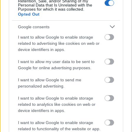
Retention, Sale, and/or Sharing of my
Personal Data that Is Unrelated with the
Purposes for which it was collected.
SZERKESZTÉSI ELVEK
Opted Out
SEOattila
•
2026. február 09.
0
Google consents
- Olyan témákról írunk, amelyek a mindennapokban
I want to allow Google to enable storage
tényleg előjönnek ingatlanvásárlásnál és
related to advertising like cookies on web or
otthonfelújításnál.
device identifiers in apps.
- A cikkek célja a ...
I want to allow my user data to be sent to
Google for online advertising purposes.
SZERZŐ
I want to allow Google to send me
personalized advertising.
SEOattila
•
2026. február 09.
0
I want to allow Google to enable storage
Volent András vagyok, a VAR-OSZ Házak Kft.
related to analytics like cookies on web or
ügyvezetője.
device identifiers in apps.
Ezen a blogon ingatlanvásárlással, otthonok
karbantartásával, felújítással és ...
I want to allow Google to enable storage
related to functionality of the website or app.