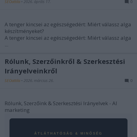
SEOattila
•
2026. április 17.
0
A tenger kincsei az egészségedért: Miért válassz alga
készítményeket?
A tenger kincsei az egészségedért: Miért válassz alga
...
Rólunk, Szerzőinkről & Szerkesztési
Irányelveinkről
SEOattila
•
2026. március 26.
0
Rólunk, Szerzőink & Szerkesztési Irányelvek - AI
marketing
ÁTLÁTHATÓSÁG & MINŐSÉG