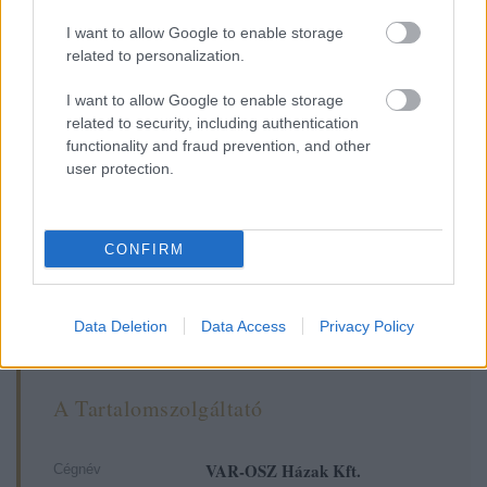
IMPRESSZUM
I want to allow Google to enable storage
SEOattila
•
2026. február 09.
0
related to personalization.
I want to allow Google to enable storage
related to security, including authentication
functionality and fraud prevention, and other
VAR-OSZ HÁZAK KFT.
user protection.
IMPRESSZUM
CONFIRM
Data Deletion
Data Access
Privacy Policy
A Tartalomszolgáltató
VAR-OSZ Házak Kft.
Cégnév